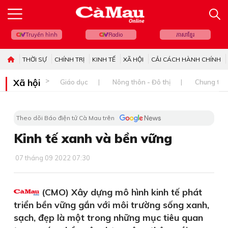
Truyền hình
Radio
ភាសាខ្មែរ
THỜI SỰ
CHÍNH TRỊ
KINH TẾ
XÃ HỘI
CẢI CÁCH HÀNH CHÍNH
Xã hội
Giáo dục
Nông thôn - Đô thị
Chung tay 
Theo dõi Báo điện tử Cà Mau trên
Kinh tế xanh và bền vững
07 tháng 09 2022 07:30
(CMO) Xây dựng mô hình kinh tế phát
triển bền vững gắn với môi trường sống xanh,
sạch, đẹp là một trong những mục tiêu quan