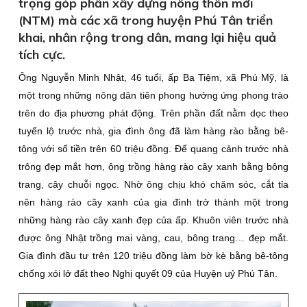
trọng góp phần xây dựng nông thôn mới
(NTM) mà các xã trong huyện Phú Tân triển
khai, nhân rộng trong dân, mang lại hiệu quả
tích cực.
Ông Nguyễn Minh Nhật, 46 tuổi, ấp Ba Tiệm, xã Phú Mỹ, là
một trong những nông dân tiên phong hưởng ứng phong trào
trên do địa phương phát động. Trên phần đất nằm dọc theo
tuyến lộ trước nhà, gia đình ông đã làm hàng rào bằng bê-
tông với số tiền trên 60 triệu đồng. Ðể quang cảnh trước nhà
trông đẹp mắt hơn, ông trồng hàng rào cây xanh bằng bông
trang, cây chuỗi ngọc. Nhờ ông chịu khó chăm sóc, cắt tỉa
nên hàng rào cây xanh của gia đình trở thành một trong
những hàng rào cây xanh đẹp của ấp. Khuôn viên trước nhà
được ông Nhật trồng mai vàng, cau, bông trang… đẹp mắt.
Gia đình đầu tư trên 120 triệu đồng làm bờ kè bằng bê-tông
chống xói lở đất theo Nghị quyết 09 của Huyện uỷ Phú Tân.