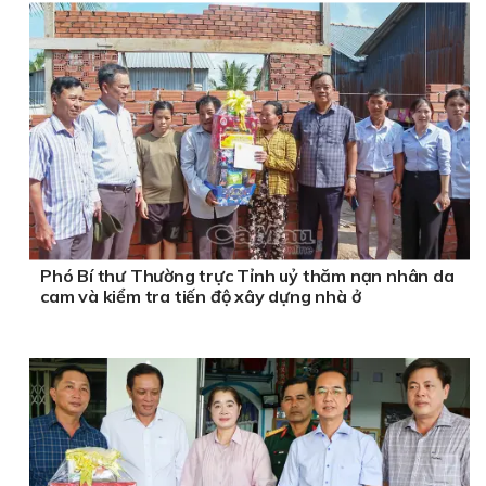
Phó Bí thư Thường trực Tỉnh uỷ thăm nạn nhân da
cam và kiểm tra tiến độ xây dựng nhà ở