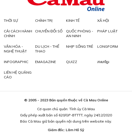
THỜI SỰ
CHÍNH TRỊ
KINH TẾ
XÃ HỘI
CẢI CÁCH HÀNH
CHUYỂN ĐỔI SỐ
QUỐC PHÒNG -
PHÁP LUẬT
CHÍNH
AN NINH
VĂN HÓA -
DU LỊCH - THỂ
NHỊP SỐNG TRẺ
LONGFORM
NGHỆ THUẬT
THAO
INFOGRAPHIC
EMAGAZINE
QUIZZ
ភាសាខ្មែរ
LIÊN HỆ QUẢNG
CÁO
© 2005 - 2023 Bản quyền thuộc về Cà Mau Online
Cơ quan chủ quản: Tỉnh ủy Cà Mau
Giấy phép xuất bản số 620/GP-BTTTT, ngày 24/12/2020
Báo Cà Mau giữ bản quyền nội dung trên website này.
Giám đốc: Lâm Hồ Sỹ