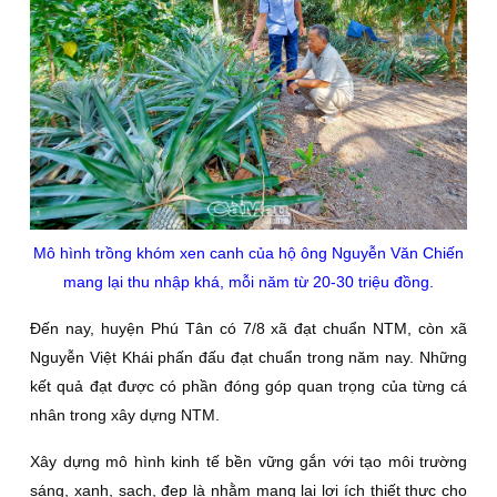
Mô hình trồng khóm xen canh của hộ ông Nguyễn Văn Chiến
mang lại thu nhập khá, mỗi năm từ 20-30 triệu đồng.
Ðến nay, huyện Phú Tân có 7/8 xã đạt chuẩn NTM, còn xã
Nguyễn Việt Khái phấn đấu đạt chuẩn trong năm nay. Những
kết quả đạt được có phần đóng góp quan trọng của từng cá
nhân trong xây dựng NTM.
Xây dựng mô hình kinh tế bền vững gắn với tạo môi trường
sáng, xanh, sạch, đẹp là nhằm mang lại lợi ích thiết thực cho