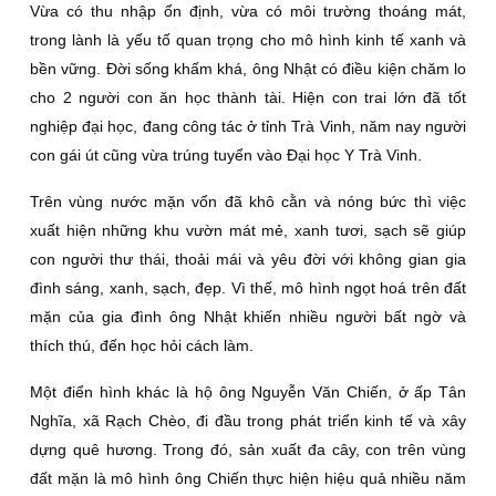
Vừa có thu nhập ổn định, vừa có môi trường thoáng mát,
trong lành là yếu tố quan trọng cho mô hình kinh tế xanh và
bền vững. Ðời sống khấm khá, ông Nhật có điều kiện chăm lo
cho 2 người con ăn học thành tài. Hiện con trai lớn đã tốt
nghiệp đại học, đang công tác ở tỉnh Trà Vinh, năm nay người
con gái út cũng vừa trúng tuyển vào Ðại học Y Trà Vinh.
Trên vùng nước mặn vốn đã khô cằn và nóng bức thì việc
xuất hiện những khu vườn mát mẻ, xanh tươi, sạch sẽ giúp
con người thư thái, thoải mái và yêu đời với không gian gia
đình sáng, xanh, sạch, đẹp. Vì thế, mô hình ngọt hoá trên đất
mặn của gia đình ông Nhật khiến nhiều người bất ngờ và
thích thú, đến học hỏi cách làm.
Một điển hình khác là hộ ông Nguyễn Văn Chiến, ở ấp Tân
Nghĩa, xã Rạch Chèo, đi đầu trong phát triển kinh tế và xây
dựng quê hương. Trong đó, sản xuất đa cây, con trên vùng
đất mặn là mô hình ông Chiến thực hiện hiệu quả nhiều năm