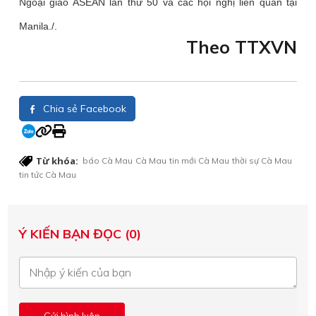
Ngoại giao ASEAN lần thứ 50 và các hội nghị liên quan tại
Manila./.
Theo TTXVN
Chia sẻ Facebook
Từ khóa:
báo Cà Mau
Cà Mau
tin mới Cà Mau
thời sự Cà Mau
tin tức Cà Mau
Ý KIẾN BẠN ĐỌC (0)