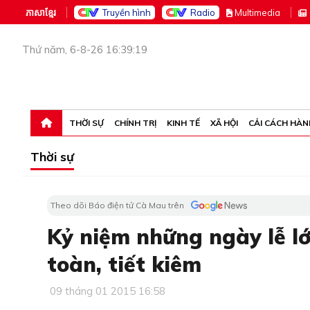
ភាសាខ្មែរ
Truyền hình
Radio
M
ultimedia
Thứ năm, 6-8-26 16:39:19
THỜI SỰ
CHÍNH TRỊ
KINH TẾ
XÃ HỘI
CẢI CÁCH HÀN
Thời sự
Theo dõi Báo điện tử Cà Mau trên
Kỷ niệm những ngày lễ lớ
toàn, tiết kiêm
09 tháng 01 2015 16:58