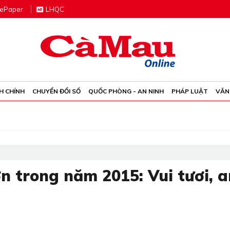
e
P
aper
LHQC
H CHÍNH
CHUYỂN ĐỔI SỐ
QUỐC PHÒNG - AN NINH
PHÁP LUẬT
VĂN
n trong năm 2015: Vui tươi, a