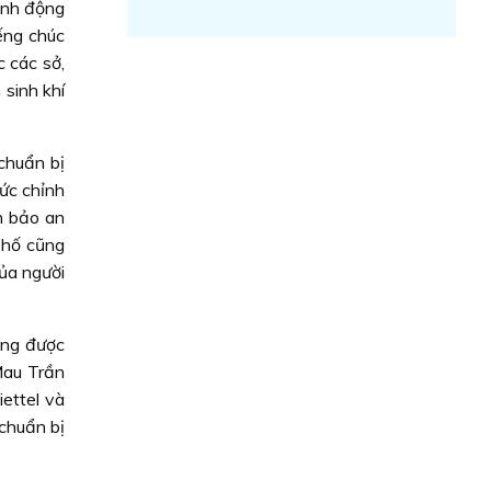
inh động
ếng chúc
c các sở,
sinh khí
chuẩn bị
ức chỉnh
m bảo an
phố cũng
ủa người
ũng được
Mau Trần
ettel và
 chuẩn bị