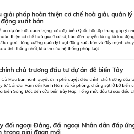
 giải pháp hoàn thiện cơ chế hoà giải, quản lý
 động xuất bản
ề ba dự án luật quan trọng, các đại biểu Quốc hội tập trung góp ý nhi
hoàn thiện cơ chế hoà giải ở cơ sở, bảo đảm quyền lợi người lao động
ước ngoài, tăng cường quản lý hoạt động xuất bản và đẩy mạnh chuy
ao tính thống nhất, khả thi của hệ thống pháp luật.
chỉnh chủ trương đầu tư dự án đê biển Tây
 Cà Mau ban hành quyết định phê duyệt điều chỉnh chủ trương đầu t
y từ Cái Đôi Vàm đến Kênh Năm và kè phòng, chống sạt lở bờ biển 
a biển Sông Đốc đến cửa biển Bảy Háp. Tổng mức đầu tư sau điều ch
uy đối ngoại Đảng, đối ngoại Nhân dân đáp ứn
n trong giai đoạn mới