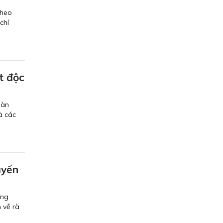
theo
chí
t độc
oàn
à các
uyến
ớng
 về rà