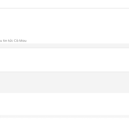
au
tin tức Cà Mau