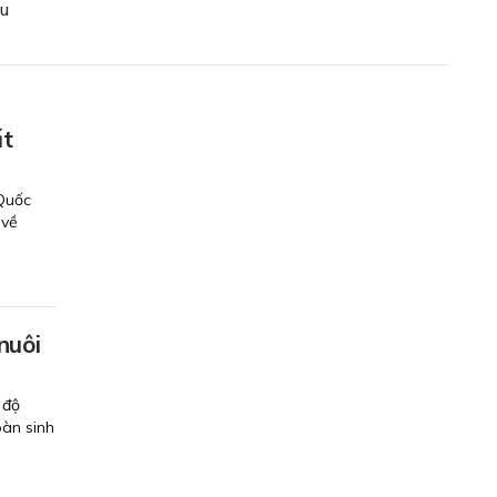
êu
ất
 Quốc
 về
nuôi
 độ
oàn sinh