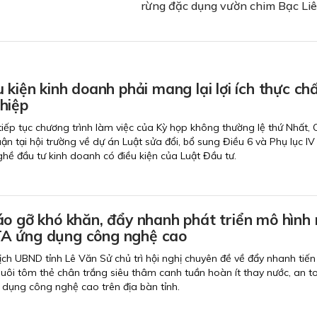
rừng đặc dụng vườn chim Bạc Li
 kiện kinh doanh phải mang lại lợi ích thực ch
hiệp
 tiếp tục chương trình làm việc của Kỳ họp không thường lệ thứ Nhất,
uận tại hội trường về dự án Luật sửa đổi, bổ sung Điều 6 và Phụ lục IV
ề đầu tư kinh doanh có điều kiện của Luật Đầu tư.
o gỡ khó khăn, đẩy nhanh phát triển mô hình 
A ứng dụng công nghệ cao
ịch UBND tỉnh Lê Văn Sử chủ trì hội nghị chuyên đề về đẩy nhanh tiến
nuôi tôm thẻ chân trắng siêu thâm canh tuần hoàn ít thay nước, an t
dụng công nghệ cao trên địa bàn tỉnh.