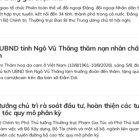
giao tổ chức Phiên toàn thể về đối ngoại Đảng, đối ngoại Nhân dân 
kết hợp trực tuyến, kết nối đến 34 tỉnh, thành phố trong cả nước. Đồng 
 Bộ Chính trị, Thường trực Ban Bí thư Trung ương chủ trì hội nghị.
 UBND tỉnh Ngô Vũ Thăng thăm nạn nhân chấ
n
m Thảm hoạ da cam ở Việt Nam (10/8/1961-10/8/2026), sáng 5/8, đ
ủ tịch UBND tỉnh Ngô Vũ Thăng làm trưởng đoàn đến thăm, tặng qu
a cam/dioxin trên địa bàn xã Đầm Dơi.
ướng chủ trì rà soát đầu tư, hoàn thiện các t
 tốc quy mô phân kỳ
Bộ Chính trị, Phó Thủ tướng Thường trực Phạm Gia Túc và Phó Thủ tư
m việc với Bộ Xây dựng, Bộ Tài chính và một số bộ, ngành liên quan
thiện các tuyến đường bộ cao tốc quy mô phân kỳ.