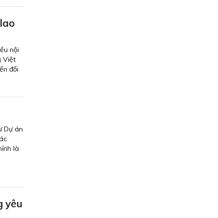
 lao
ều nội
 Việt
ển đổi
ư Dự án
các
ỉnh là
g yêu