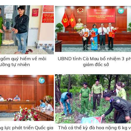
 gấm quý hiếm về môi
UBND tỉnh Cà Mau bổ nhiệm 3 p
rường tự nhiên
giám đốc sở
g lực phát triển Quốc gia
Thả cá thể kỳ đà hoa nặng 6 kg 