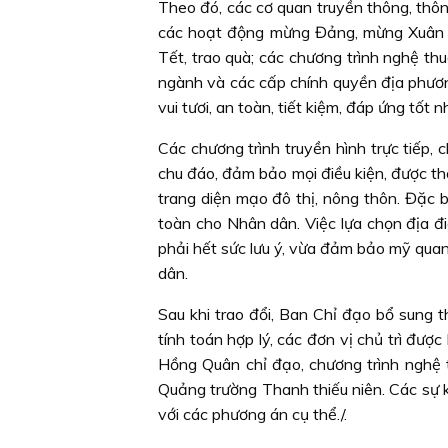
Theo đó, các cơ quan truyền thông, thô
các hoạt động mừng Đảng, mừng Xuân t
Tết, trao quà; các chương trình nghệ thu
ngành và các cấp chính quyền địa phươn
vui tươi, an toàn, tiết kiệm, đáp ứng tốt
Các chương trình truyền hình trực tiếp,
chu đáo, đảm bảo mọi điều kiện, được th
trang diện mạo đô thị, nông thôn. Đặc
toàn cho Nhân dân. Việc lựa chọn địa đ
phải hết sức lưu ý, vừa đảm bảo mỹ quan
dân.
Sau khi trao đổi, Ban Chỉ đạo bổ sung 
tính toán hợp lý, các đơn vị chủ trì đư
Hồng Quân chỉ đạo, chương trình nghệ 
Quảng trường Thanh thiếu niên. Các sự ki
với các phương án cụ thể./.