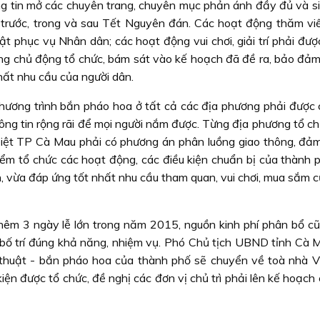
ng tin mở các chuyên trang, chuyên mục phản ánh đầy đủ và s
rước, trong và sau Tết Nguyên đán. Các hoạt động thăm vi
ật phục vụ Nhân dân; các hoạt động vui chơi, giải trí phải đượ
g chủ động tổ chức, bám sát vào kế hoạch đã đề ra, bảo đảm 
 nhất nhu cầu của người dân.
 chương trình bắn pháo hoa ở tất cả các địa phương phải được 
ông tin rộng rãi để mọi người nắm được. Từng địa phương tổ ch
 biệt TP Cà Mau phải có phương án phân luồng giao thông, đả
iểm tổ chức các hoạt động, các điều kiện chuẩn bị của thành 
, vừa đáp ứng tốt nhất nhu cầu tham quan, vui chơi, mua sắm c
thêm 3 ngày lễ lớn trong năm 2015, nguồn kinh phí phân bổ c
ợc bố trí đúng khả năng, nhiệm vụ. Phó Chủ tịch UBND tỉnh Cà 
thuật - bắn pháo hoa của thành phố sẽ chuyển về toà nhà Vi
ện được tổ chức, đề nghị các đơn vị chủ trì phải lên kế hoạch