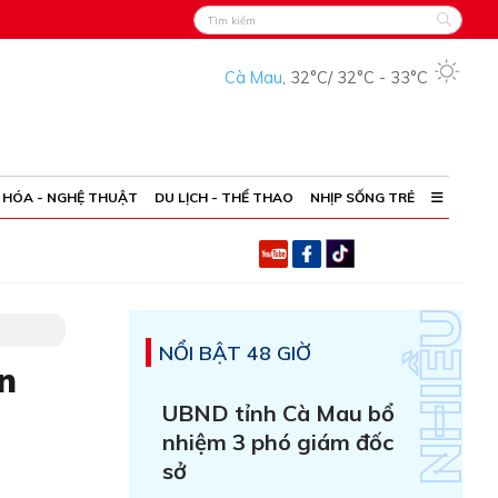
Cà Mau
,
32°C
/
32°C
-
33°C
 HÓA - NGHỆ THUẬT
DU LỊCH - THỂ THAO
NHỊP SỐNG TRẺ
NỔI BẬT 48 GIỜ
n
UBND tỉnh Cà Mau bổ
nhiệm 3 phó giám đốc
sở