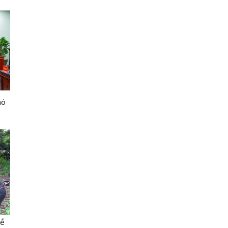
hó
về