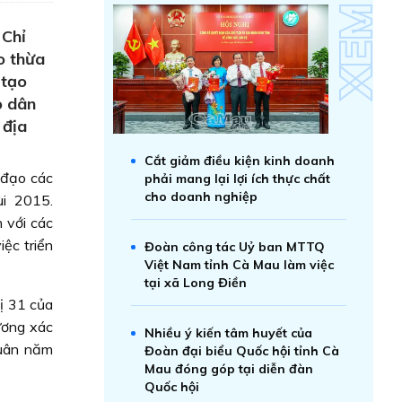
 Chỉ
o thừa
 tạo
o dân
 địa
Cắt giảm điều kiện kinh doanh
 đạo các
phải mang lại lợi ích thực chất
cho doanh nghiệp
ùi 2015.
 với các
iệc triển
Đoàn công tác Uỷ ban MTTQ
Việt Nam tỉnh Cà Mau làm việc
tại xã Long Điền
hị 31 của
ương xác
Nhiều ý kiến tâm huyết của
Xuân năm
Đoàn đại biểu Quốc hội tỉnh Cà
Mau đóng góp tại diễn đàn
Quốc hội