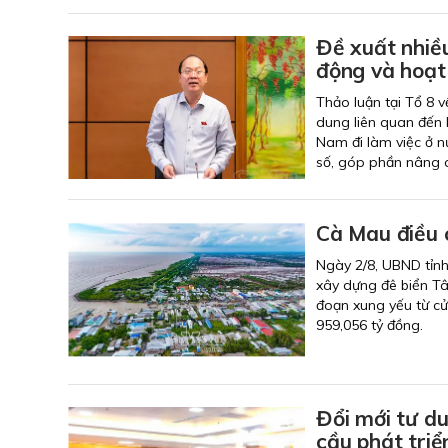
Đề xuất nhiều
động và hoạt
Thảo luận tại Tổ 8 v
dung liên quan đến 
Nam đi làm việc ở n
số, góp phần nâng c
Cà Mau điều 
Ngày 2/8, UBND tỉnh
xây dựng đê biển Tâ
đoạn xung yếu từ cử
959,056 tỷ đồng.
Đổi mới tư d
cầu phát triể