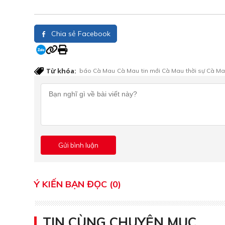
Chia sẻ Facebook
Từ khóa:
báo Cà Mau
Cà Mau
tin mới Cà Mau
thời sự Cà M
Ý KIẾN BẠN ĐỌC (0)
TIN CÙNG CHUYÊN MỤC