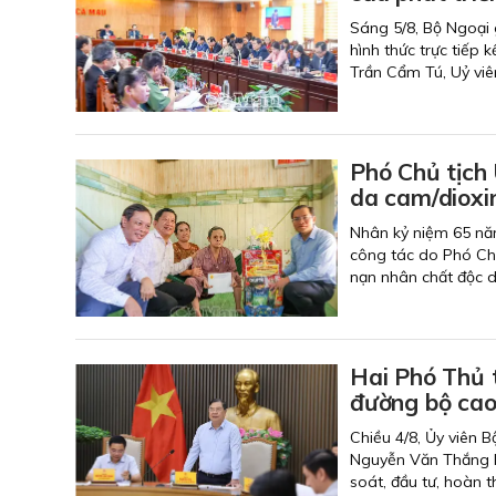
Sáng 5/8, Bộ Ngoại 
hình thức trực tiếp 
Trần Cẩm Tú, Uỷ viên
Phó Chủ tịch
da cam/dioxi
Nhân kỷ niệm 65 nă
công tác do Phó Ch
nạn nhân chất độc d
Hai Phó Thủ t
đường bộ cao
Chiều 4/8, Ủy viên 
Nguyễn Văn Thắng là
soát, đầu tư, hoàn 