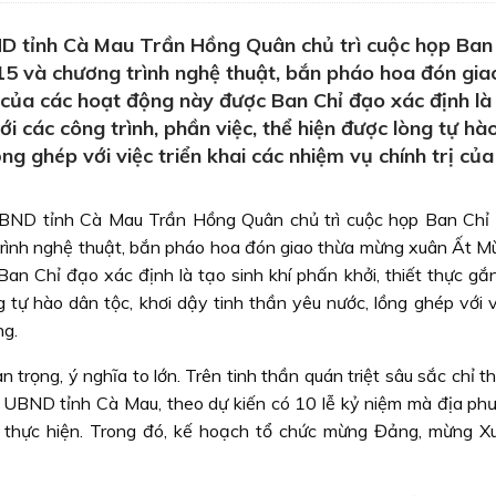
D tỉnh Cà Mau Trần Hồng Quân chủ trì cuộc họp Ban
15 và chương trình nghệ thuật, bắn pháo hoa đón gia
của các hoạt động này được Ban Chỉ đạo xác định là
với các công trình, phần việc, thể hiện được lòng tự hà
ồng ghép với việc triển khai các nhiệm vụ chính trị của
BND tỉnh Cà Mau Trần Hồng Quân chủ trì cuộc họp Ban Chỉ
trình nghệ thuật, bắn pháo hoa đón giao thừa mừng xuân Ất M
n Chỉ đạo xác định là tạo sinh khí phấn khởi, thiết thực gắn
g tự hào dân tộc, khơi dậy tinh thần yêu nước, lồng ghép với v
ng.
trọng, ý nghĩa to lớn. Trên tinh thần quán triệt sâu sắc chỉ t
uỷ, UBND tỉnh Cà Mau, theo dự kiến có 10 lễ kỷ niệm mà địa ph
để thực hiện. Trong đó, kế hoạch tổ chức mừng Đảng, mừng 
.