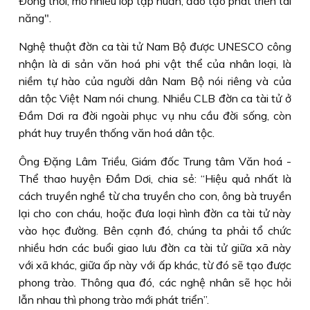
Ðồng thời, mở nhiều lớp tập huấn, đào tạo phát triển tài
năng".
Nghệ thuật đờn ca tài tử Nam Bộ được UNESCO công
nhận là di sản văn hoá phi vật thể của nhân loại, là
niềm tự hào của người dân Nam Bộ nói riêng và của
dân tộc Việt Nam nói chung. Nhiều CLB đờn ca tài tử ở
Ðầm Dơi ra đời ngoài phục vụ nhu cầu đời sống, còn
phát huy truyền thống văn hoá dân tộc.
Ông Ðặng Lâm Triều, Giám đốc Trung tâm Văn hoá -
Thể thao huyện Ðầm Dơi, chia sẻ: “Hiệu quả nhất là
cách truyền nghề từ cha truyền cho con, ông bà truyền
lại cho con cháu, hoặc đưa loại hình đờn ca tài tử này
vào học đường. Bên cạnh đó, chúng ta phải tổ chức
nhiều hơn các buổi giao lưu đờn ca tài tử giữa xã này
với xã khác, giữa ấp này với ấp khác, từ đó sẽ tạo được
phong trào. Thông qua đó, các nghệ nhân sẽ học hỏi
lẫn nhau thì phong trào mới phát triển”.