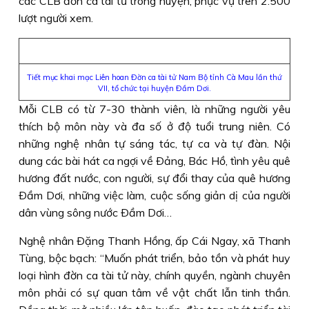
các CLB đờn ca tài tử trong huyện, phục vụ trên 2.500
lượt người xem.
Tiết mục khai mạc Liên hoan Ðờn ca tài tử Nam Bộ tỉnh Cà Mau lần thứ
VII, tổ chức tại huyện Ðầm Dơi.
Mỗi CLB có từ 7-30 thành viên, là những người yêu
thích bộ môn này và đa số ở độ tuổi trung niên. Có
những nghệ nhân tự sáng tác, tự ca và tự đàn. Nội
dung các bài hát ca ngợi về Ðảng, Bác Hồ, tình yêu quê
hương đất nước, con người, sự đổi thay của quê hương
Ðầm Dơi, những việc làm, cuộc sống giản dị của người
dân vùng sông nước Ðầm Dơi…
Nghệ nhân Ðặng Thanh Hồng, ấp Cái Ngay, xã Thanh
Tùng, bộc bạch: “Muốn phát triển, bảo tồn và phát huy
loại hình đờn ca tài tử này, chính quyền, ngành chuyên
môn phải có sự quan tâm về vật chất lẫn tinh thần.