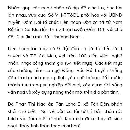
Nhằm giúp các nghệ nhân có dịp để giao lưu, học hỏi
lẫn nhau, vừa qua, Sở VH-TT&DL phối hợp với UBND
huyện Ðầm Dơi tổ chức Liên hoan Ðờn ca tài tử Nam
Bộ tỉnh Cà Mau lần thứ VII tại huyện Ðầm Dơi, với chủ
đề "Giai điệu mũi đất Phương Nam".
Liên hoan lần này có 9 đội đờn ca tài tử đến từ 9
huyện và TP Cà Mau, với trên 100 diễn viên, nghệ
nhân, nhạc công tham gia (54 tiết mục). Các tiết mục
của chương trình ca ngợi Ðảng, Bác Hồ, truyền thống
đấu tranh cách mạng, tình yêu quê hương đất nước,
thành tựu trong sự nghiệp đổi mới, xây dựng đời sống
văn hoá và xây dựng nông thôn mới trên địa bàn tỉnh.
Bà Phan Thị Nga, ấp Tân Long B, xã Tân Dân, phấn
khởi cho biết: "Nói về đờn ca tài tử thì bản thân rất
thích và đam mê từ nhỏ. Khi mình đi ca hay đi sinh
hoạt, thấy tinh thần thoải mái hơn”.