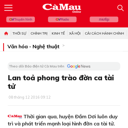
Truyền hình
Radio
ភាសាខ្មែរ
THỜI SỰ
CHÍNH TRỊ
KINH TẾ
XÃ HỘI
CẢI CÁCH HÀNH CHÍNH
Văn hóa - Nghệ thuật
Theo dõi Báo điện tử Cà Mau trên
Lan toả phong trào đờn ca tài
tử
08 tháng 12 2016 09:12
Thời gian qua, huyện Ðầm Dơi luôn duy
trì và phát triển mạnh loại hình đờn ca tài tử.