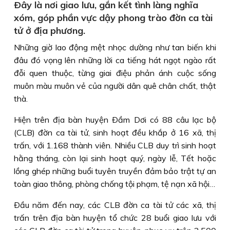
Ðây là nơi giao lưu, gắn kết tình làng nghĩa
xóm, góp phần vực dậy phong trào đờn ca tài
tử ở địa phương.
Những giờ lao động mệt nhọc dường như tan biến khi
đâu đó vọng lên những lời ca tiếng hát ngọt ngào rất
đỗi quen thuộc, từng giai điệu phản ánh cuộc sống
muôn màu muôn vẻ của người dân quê chân chất, thật
thà.
Hiện trên địa bàn huyện Ðầm Dơi có 88 câu lạc bộ
(CLB) đờn ca tài tử, sinh hoạt đều khắp ở 16 xã, thị
trấn, với 1.168 thành viên. Nhiều CLB duy trì sinh hoạt
hằng tháng, còn lại sinh hoạt quý, ngày lễ, Tết hoặc
lồng ghép những buổi tuyên truyền đảm bảo trật tự an
toàn giao thông, phòng chống tội phạm, tệ nạn xã hội…
Ðầu năm đến nay, các CLB đờn ca tài tử các xã, thị
trấn trên địa bàn huyện tổ chức 28 buổi giao lưu với