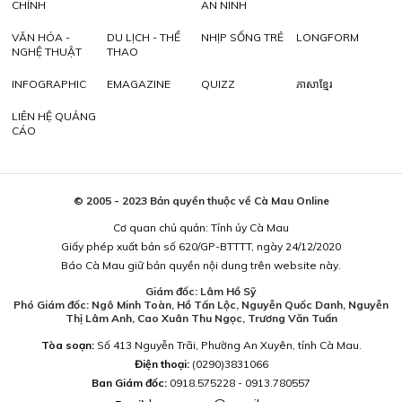
CHÍNH
AN NINH
VĂN HÓA -
DU LỊCH - THỂ
NHỊP SỐNG TRẺ
LONGFORM
NGHỆ THUẬT
THAO
INFOGRAPHIC
EMAGAZINE
QUIZZ
ភាសាខ្មែរ
LIÊN HỆ QUẢNG
CÁO
© 2005 - 2023 Bản quyền thuộc về Cà Mau Online
Cơ quan chủ quản: Tỉnh ủy Cà Mau
Giấy phép xuất bản số 620/GP-BTTTT, ngày 24/12/2020
Báo Cà Mau giữ bản quyền nội dung trên website này.
Giám đốc: Lâm Hồ Sỹ
Phó Giám đốc: Ngô Minh Toàn, Hồ Tấn Lộc, Nguyễn Quốc Danh, Nguyễn
Thị Lâm Anh, Cao Xuân Thu Ngọc, Trương Văn Tuấn
Tòa soạn:
Số 413 Nguyễn Trãi, Phường An Xuyên, tỉnh Cà Mau.
Điện thoại:
(0290)3831066
Ban Giám đốc:
0918.575228 - 0913.780557