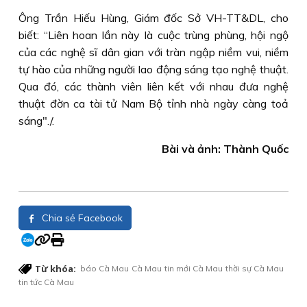
Ông Trần Hiếu Hùng, Giám đốc Sở VH-TT&DL, cho
biết: “Liên hoan lần này là cuộc trùng phùng, hội ngộ
của các nghệ sĩ dân gian với tràn ngập niềm vui, niềm
tự hào của những người lao động sáng tạo nghệ thuật.
Qua đó, các thành viên liên kết với nhau đưa nghệ
thuật đờn ca tài tử Nam Bộ tỉnh nhà ngày càng toả
sáng"./.
Bài và ảnh: Thành Quốc
Chia sẻ Facebook
Từ khóa:
báo Cà Mau
Cà Mau
tin mới Cà Mau
thời sự Cà Mau
tin tức Cà Mau