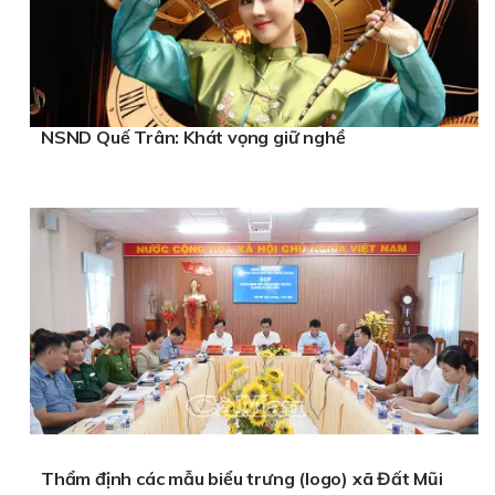
NSND Quế Trân: Khát vọng giữ nghề
Thẩm định các mẫu biểu trưng (logo) xã Đất Mũi