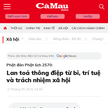
Truyền hình
Radio
ភាសាខ្មែរ
THỜI SỰ
CHÍNH TRỊ
KINH TẾ
XÃ HỘI
CẢI CÁCH HÀNH CHÍNH
Xã hội
Giáo dục
Nông thôn - Đô thị
Chung tay 
Theo dõi Báo điện tử Cà Mau trên
Phật đản Phật lịch 2570:
Lan toả thông điệp từ bi, trí tuệ
và trách nhiệm xã hội
17 tháng 05 2026 14:40