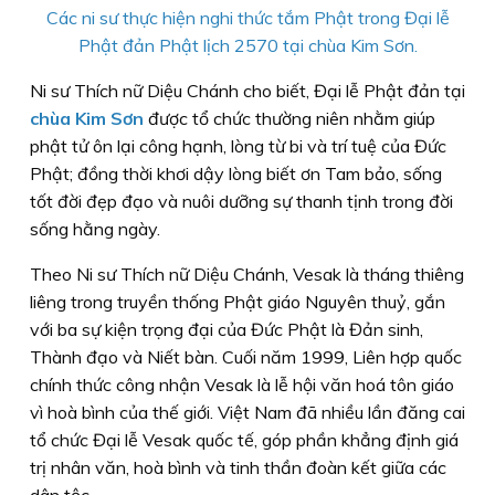
Các ni sư thực hiện nghi thức tắm Phật trong Đại lễ
Phật đản Phật lịch 2570 tại chùa Kim Sơn.
Ni sư Thích nữ Diệu Chánh cho biết, Đại lễ Phật đản tại
chùa Kim Sơn
được tổ chức thường niên nhằm giúp
phật tử ôn lại công hạnh, lòng từ bi và trí tuệ của Đức
Phật; đồng thời khơi dậy lòng biết ơn Tam bảo, sống
tốt đời đẹp đạo và nuôi dưỡng sự thanh tịnh trong đời
sống hằng ngày.
Theo Ni sư Thích nữ Diệu Chánh, Vesak là tháng thiêng
liêng trong truyền thống Phật giáo Nguyên thuỷ, gắn
với ba sự kiện trọng đại của Đức Phật là Đản sinh,
Thành đạo và Niết bàn. Cuối năm 1999, Liên hợp quốc
chính thức công nhận Vesak là lễ hội văn hoá tôn giáo
vì hoà bình của thế giới. Việt Nam đã nhiều lần đăng cai
tổ chức Đại lễ Vesak quốc tế, góp phần khẳng định giá
trị nhân văn, hoà bình và tinh thần đoàn kết giữa các
dân tộc.