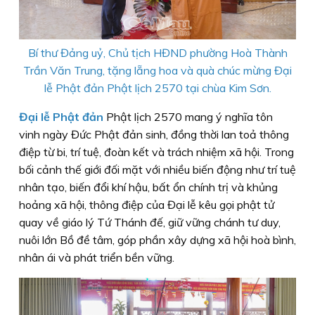
Bí thư Đảng uỷ, Chủ tịch HĐND phường Hoà Thành
Trần Văn Trung, tặng lẵng hoa và quà chúc mừng Đại
lễ Phật đản Phật lịch 2570 tại chùa Kim Sơn.
Đại lễ Phật đản
Phật lịch 2570 mang ý nghĩa tôn
vinh ngày Đức Phật đản sinh, đồng thời lan toả thông
điệp từ bi, trí tuệ, đoàn kết và trách nhiệm xã hội. Trong
bối cảnh thế giới đối mặt với nhiều biến động như trí tuệ
nhân tạo, biến đổi khí hậu, bất ổn chính trị và khủng
hoảng xã hội, thông điệp của Đại lễ kêu gọi phật tử
quay về giáo lý Tứ Thánh đế, giữ vững chánh tư duy,
nuôi lớn Bồ đề tâm, góp phần xây dựng xã hội hoà bình,
nhân ái và phát triển bền vững.