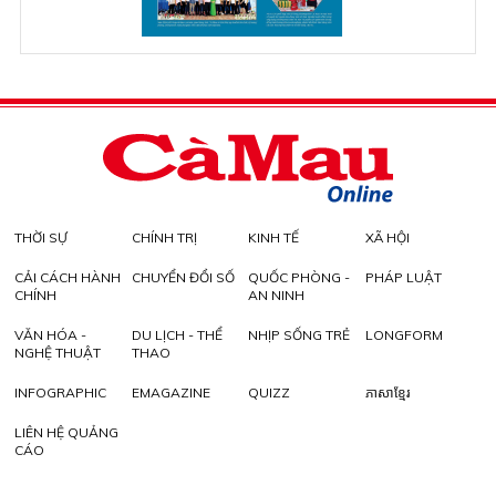
THỜI SỰ
CHÍNH TRỊ
KINH TẾ
XÃ HỘI
CẢI CÁCH HÀNH
CHUYỂN ĐỔI SỐ
QUỐC PHÒNG -
PHÁP LUẬT
CHÍNH
AN NINH
VĂN HÓA -
DU LỊCH - THỂ
NHỊP SỐNG TRẺ
LONGFORM
NGHỆ THUẬT
THAO
INFOGRAPHIC
EMAGAZINE
QUIZZ
ភាសាខ្មែរ
LIÊN HỆ QUẢNG
CÁO