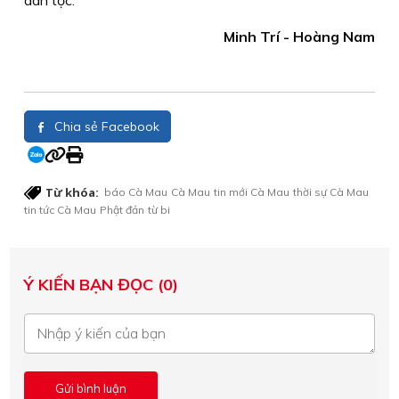
Minh Trí - Hoàng Nam
Chia sẻ Facebook
Từ khóa:
báo Cà Mau
Cà Mau
tin mới Cà Mau
thời sự Cà Mau
tin tức Cà Mau
Phật đản
từ bi
Ý KIẾN BẠN ĐỌC (0)