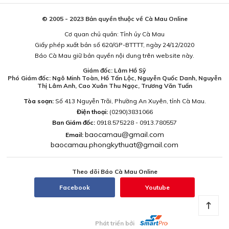
© 2005 - 2023 Bản quyền thuộc về Cà Mau Online
Cơ quan chủ quản: Tỉnh ủy Cà Mau
Giấy phép xuất bản số 620/GP-BTTTT, ngày 24/12/2020
Báo Cà Mau giữ bản quyền nội dung trên website này.
Giám đốc: Lâm Hồ Sỹ
Phó Giám đốc: Ngô Minh Toàn, Hồ Tấn Lộc, Nguyễn Quốc Danh, Nguyễn
Thị Lâm Anh, Cao Xuân Thu Ngọc, Trương Văn Tuấn
Tòa soạn:
Số 413 Nguyễn Trãi, Phường An Xuyên, tỉnh Cà Mau.
Điện thoại:
(0290)3831066
Ban Giám đốc:
0918.575228 - 0913.780557
baocamau@gmail.com
Email:
baocamau.phongkythuat@gmail.com
Theo dõi Báo Cà Mau Online
Facebook
Youtube
Phát triển bởi