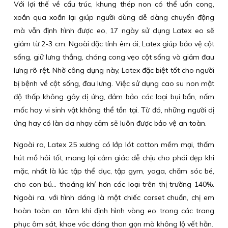
Với lợi thế về cấu trúc, khung thép non có thể uốn cong,
xoắn qua xoắn lại giúp người dùng dễ dàng chuyển động
mà vẫn định hình được eo, 17 ngày sử dụng Latex eo sẽ
giảm từ 2-3 cm. Ngoài đặc tính êm ái, Latex giúp bảo vệ cột
sống, giữ lưng thẳng, chóng cong vẹo cột sống và giảm đau
lưng rõ rệt. Nhờ công dụng này, Latex đặc biệt tốt cho người
bị bệnh về cột sống, đau lưng. Việc sử dụng cao su non mật
độ thấp không gây dị ứng, đảm bảo các loại bụi bẩn, nấm
mốc hay vi sinh vật không thể tồn tại. Từ đó, những người dị
ứng hay có làn da nhạy cảm sẽ luôn được bảo vệ an toàn.
Ngoài ra, Latex 25 xương có lớp lót cotton mềm mại, thấm
hút mồ hôi tốt, mang lại cảm giác dễ chịu cho phái đẹp khi
mặc, nhất là lúc tập thể dục, tập gym, yoga, chăm sóc bé,
cho con bú... thoáng khí hơn các loại trên thị trường 140%.
Ngoài ra, với hình dáng là một chiếc corset chuẩn, chị em
hoàn toàn an tâm khi định hình vòng eo trong các trang
phục ôm sát, khoe vóc dáng thon gọn mà không lộ vết hằn.