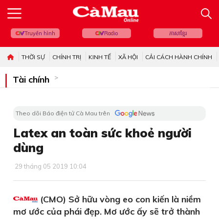
Truyền hình
Radio
ភាសាខ្មែរ
THỜI SỰ
CHÍNH TRỊ
KINH TẾ
XÃ HỘI
CẢI CÁCH HÀNH CHÍNH
Tài chính
Theo dõi Báo điện tử Cà Mau trên
Latex an toàn sức khoẻ người
dùng
29 tháng 05 2019 10:04
(CMO) Sở hữu vòng eo con kiến là niềm
mơ ước của phái đẹp. Mơ ước ấy sẽ trở thành