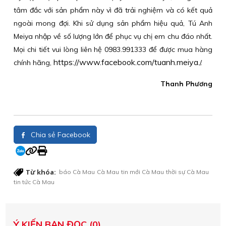
tâm đắc với sản phẩm này vì đã trải nghiệm và có kết quả
ngoài mong đợi. Khi sử dụng sản phẩm hiệu quả, Tú Anh
Meiya nhập về số lượng lớn để phục vụ chị em chu đáo nhất.
Mọi chi tiết vui lòng liên hệ 0983.991333 để được mua hàng
https://www.facebook.com/tuanh.meiya.
chính hãng,
/.
Thanh Phương
Chia sẻ Facebook
Từ khóa:
báo Cà Mau
Cà Mau
tin mới Cà Mau
thời sự Cà Mau
tin tức Cà Mau
Ý KIẾN BẠN ĐỌC (0)