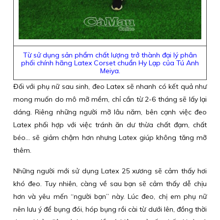
Từ sử dụng sản phẩm chất lượng trở thành đại lý phân
phối chính hãng Latex Corset chuẩn Hy Lạp của Tú Anh
Meiya.
Đối với phụ nữ sau sinh, đeo Latex sẽ nhanh có kết quả như
mong muốn do mô mỡ mềm, chỉ cần từ 2-6 tháng sẽ lấy lại
dáng. Riêng những người mỡ lâu năm, bên cạnh việc đeo
Latex phối hợp với việc tránh ăn dư thừa chất đạm, chất
béo… sẽ giảm chậm hơn nhưng Latex giúp không tăng mỡ
thêm.
Những người mới sử dụng Latex 25 xương sẽ cảm thấy hơi
khó đeo. Tuy nhiên, càng về sau bạn sẽ cảm thấy dễ chịu
hơn và yêu mến “người bạn” này. Lúc đeo, chị em phụ nữ
nên lưu ý để bụng đói, hóp bụng rồi cài từ dưới lên, đồng thời