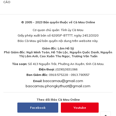
CÁO
© 2005 - 2023 Bản quyền thuộc về Cà Mau Online
Cơ quan chủ quản: Tỉnh ủy Cà Mau
Giấy phép xuất bản số 620/GP-BTTTT, ngày 24/12/2020
Báo Cà Mau giữ bản quyền nội dung trên website này.
Giám đốc: Lâm Hồ Sỹ
Phó Giám đốc: Ngô Minh Toàn, Hồ Tấn Lộc, Nguyễn Quốc Danh, Nguyễn
Thị Lâm Anh, Cao Xuân Thu Ngọc, Trương Văn Tuấn
Tòa soạn:
Số 413 Nguyễn Trãi, Phường An Xuyên, tỉnh Cà Mau.
Điện thoại:
(0290)3831066
Ban Giám đốc:
0918.575228 - 0913.780557
baocamau@gmail.com
Email:
baocamau.phongkythuat@gmail.com
Theo dõi Báo Cà Mau Online
Facebook
Youtube