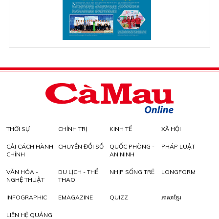
THỜI SỰ
CHÍNH TRỊ
KINH TẾ
XÃ HỘI
CẢI CÁCH HÀNH
CHUYỂN ĐỔI SỐ
QUỐC PHÒNG -
PHÁP LUẬT
CHÍNH
AN NINH
VĂN HÓA -
DU LỊCH - THỂ
NHỊP SỐNG TRẺ
LONGFORM
NGHỆ THUẬT
THAO
INFOGRAPHIC
EMAGAZINE
QUIZZ
ភាសាខ្មែរ
LIÊN HỆ QUẢNG