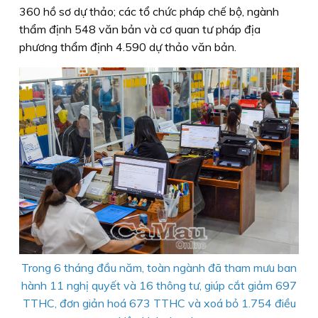
360 hồ sơ dự thảo; các tổ chức pháp chế bộ, ngành
thẩm định 548 văn bản và cơ quan tư pháp địa
phương thẩm định 4.590 dự thảo văn bản.
Trong 6 tháng đầu năm, toàn ngành đã tham mưu ban
hành 11 nghị quyết và 16 thông tư, giúp cắt giảm 697
TTHC, đơn giản hoá 673 TTHC và xoá bỏ 1.754 điều