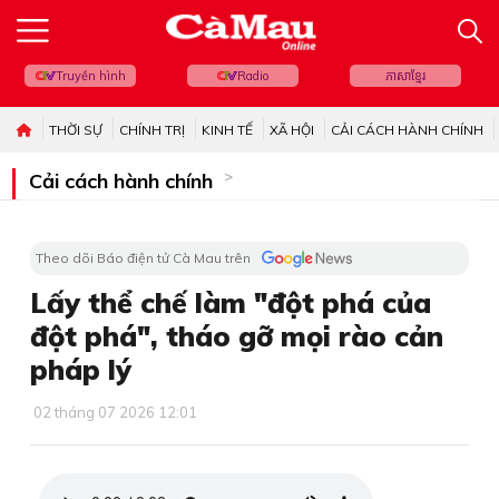
Truyền hình
Radio
ភាសាខ្មែរ
THỜI SỰ
CHÍNH TRỊ
KINH TẾ
XÃ HỘI
CẢI CÁCH HÀNH CHÍNH
Cải cách hành chính
Theo dõi Báo điện tử Cà Mau trên
Lấy thể chế làm "đột phá của
đột phá", tháo gỡ mọi rào cản
pháp lý
02 tháng 07 2026 12:01