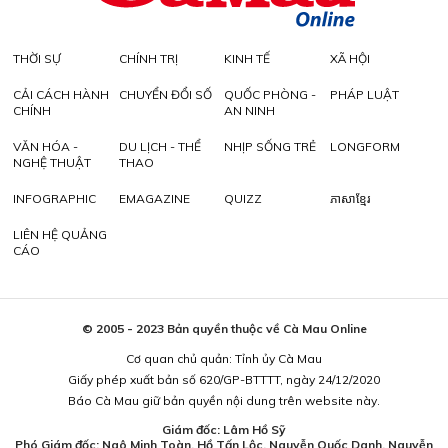
THỜI SỰ
CHÍNH TRỊ
KINH TẾ
XÃ HỘI
CẢI CÁCH HÀNH
CHUYỂN ĐỔI SỐ
QUỐC PHÒNG -
PHÁP LUẬT
CHÍNH
AN NINH
VĂN HÓA -
DU LỊCH - THỂ
NHỊP SỐNG TRẺ
LONGFORM
NGHỆ THUẬT
THAO
INFOGRAPHIC
EMAGAZINE
QUIZZ
ភាសាខ្មែរ
LIÊN HỆ QUẢNG
CÁO
© 2005 - 2023 Bản quyền thuộc về Cà Mau Online
Cơ quan chủ quản: Tỉnh ủy Cà Mau
Giấy phép xuất bản số 620/GP-BTTTT, ngày 24/12/2020
Báo Cà Mau giữ bản quyền nội dung trên website này.
Giám đốc: Lâm Hồ Sỹ
Phó Giám đốc: Ngô Minh Toàn, Hồ Tấn Lộc, Nguyễn Quốc Danh, Nguyễn