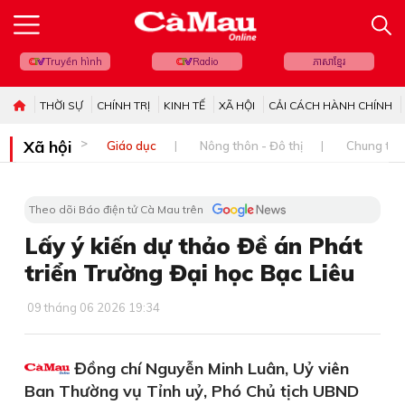
Truyền hình
Radio
ភាសាខ្មែរ
THỜI SỰ
CHÍNH TRỊ
KINH TẾ
XÃ HỘI
CẢI CÁCH HÀNH CHÍNH
Xã hội
Giáo dục
Nông thôn - Đô thị
Chung tay 
Theo dõi Báo điện tử Cà Mau trên
Lấy ý kiến dự thảo Đề án Phát
triển Trường Đại học Bạc Liêu
09 tháng 06 2026 19:34
Đồng chí Nguyễn Minh Luân, Uỷ viên
Ban Thường vụ Tỉnh uỷ, Phó Chủ tịch UBND