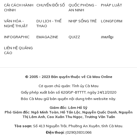
CẢI CÁCH HÀNH
CHUYỂN ĐỔI SỐ
QUỐC PHÒNG -
PHÁP LUẬT
CHÍNH
AN NINH
VĂN HÓA -
DU LỊCH - THỂ
NHỊP SỐNG TRẺ
LONGFORM
NGHỆ THUẬT
THAO
INFOGRAPHIC
EMAGAZINE
QUIZZ
ភាសាខ្មែរ
LIÊN HỆ QUẢNG
CÁO
© 2005 - 2023 Bản quyền thuộc về Cà Mau Online
Cơ quan chủ quản: Tỉnh ủy Cà Mau
Giấy phép xuất bản số 620/GP-BTTTT, ngày 24/12/2020
Báo Cà Mau giữ bản quyền nội dung trên website này.
Giám đốc: Lâm Hồ Sỹ
Phó Giám đốc: Ngô Minh Toàn, Hồ Tấn Lộc, Nguyễn Quốc Danh, Nguyễn
Thị Lâm Anh, Cao Xuân Thu Ngọc, Trương Văn Tuấn
Tòa soạn:
Số 413 Nguyễn Trãi, Phường An Xuyên, tỉnh Cà Mau.
Điện thoại:
(0290)3831066