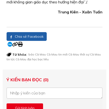
mới không gian giáo dục theo hướng hiện đại”./.
Trung Kiên - Xuân Tuấn
Chia sẻ Facebook
Từ khóa:
báo Cà Mau
Cà Mau
tin mới Cà Mau
thời sự Cà Mau
tin tức Cà Mau
đại học bạc liêu
Ý KIẾN BẠN ĐỌC (0)