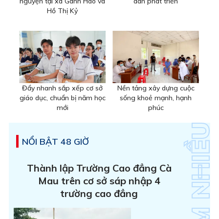
nguyện tại xã Gành Hào và
dân phát triển
Hồ Thị Kỷ
Đẩy nhanh sắp xếp cơ sở
Nền tảng xây dựng cuộc
giáo dục, chuẩn bị năm học
sống khoẻ mạnh, hạnh
mới
phúc
NỔI BẬT 48 GIỜ
Thành lập Trường Cao đẳng Cà
Mau trên cơ sở sáp nhập 4
trường cao đẳng