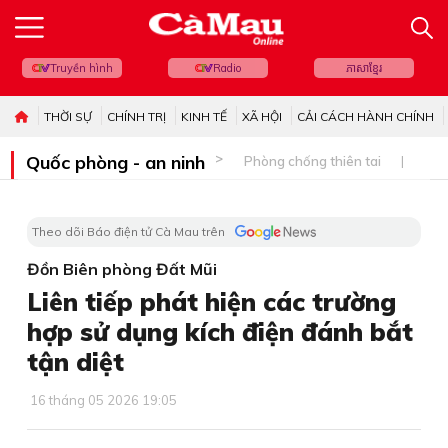
Truyền hình
Radio
ភាសាខ្មែរ
THỜI SỰ
CHÍNH TRỊ
KINH TẾ
XÃ HỘI
CẢI CÁCH HÀNH CHÍNH
Quốc phòng - an ninh
Phòng chống thiên tai
Bi
Theo dõi Báo điện tử Cà Mau trên
Đồn Biên phòng Đất Mũi
Liên tiếp phát hiện các trường
hợp sử dụng kích điện đánh bắt
tận diệt
16 tháng 05 2026 19:05