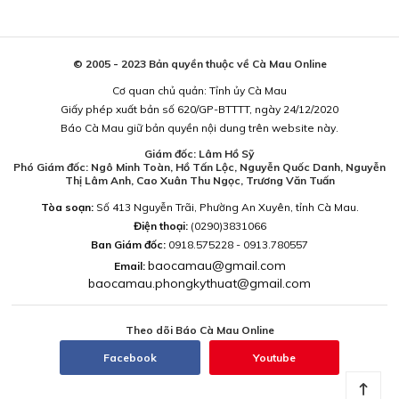
© 2005 - 2023 Bản quyền thuộc về Cà Mau Online
Cơ quan chủ quản: Tỉnh ủy Cà Mau
Giấy phép xuất bản số 620/GP-BTTTT, ngày 24/12/2020
Báo Cà Mau giữ bản quyền nội dung trên website này.
Giám đốc: Lâm Hồ Sỹ
Phó Giám đốc: Ngô Minh Toàn, Hồ Tấn Lộc, Nguyễn Quốc Danh, Nguyễn
Thị Lâm Anh, Cao Xuân Thu Ngọc, Trương Văn Tuấn
Tòa soạn:
Số 413 Nguyễn Trãi, Phường An Xuyên, tỉnh Cà Mau.
Điện thoại:
(0290)3831066
Ban Giám đốc:
0918.575228 - 0913.780557
baocamau@gmail.com
Email:
baocamau.phongkythuat@gmail.com
Theo dõi Báo Cà Mau Online
Facebook
Youtube