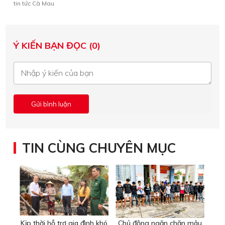
tin tức Cà Mau
Ý KIẾN BẠN ĐỌC (0)
TIN CÙNG CHUYÊN MỤC
Kịp thời hỗ trợ gia đình khó
Chủ động ngăn chặn mâu