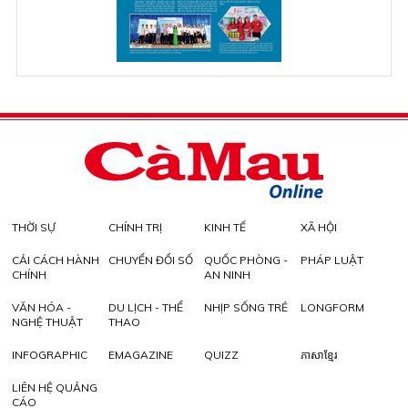
THỜI SỰ
CHÍNH TRỊ
KINH TẾ
XÃ HỘI
CẢI CÁCH HÀNH
CHUYỂN ĐỔI SỐ
QUỐC PHÒNG -
PHÁP LUẬT
CHÍNH
AN NINH
VĂN HÓA -
DU LỊCH - THỂ
NHỊP SỐNG TRẺ
LONGFORM
NGHỆ THUẬT
THAO
INFOGRAPHIC
EMAGAZINE
QUIZZ
ភាសាខ្មែរ
LIÊN HỆ QUẢNG
CÁO