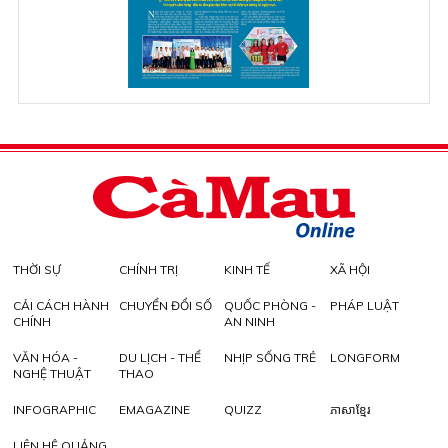
THỜI SỰ
CHÍNH TRỊ
KINH TẾ
XÃ HỘI
CẢI CÁCH HÀNH
CHUYỂN ĐỔI SỐ
QUỐC PHÒNG -
PHÁP LUẬT
CHÍNH
AN NINH
VĂN HÓA -
DU LỊCH - THỂ
NHỊP SỐNG TRẺ
LONGFORM
NGHỆ THUẬT
THAO
INFOGRAPHIC
EMAGAZINE
QUIZZ
ភាសាខ្មែរ
LIÊN HỆ QUẢNG