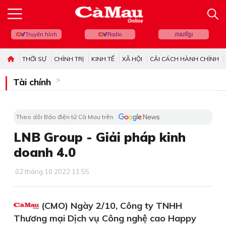
Truyền hình
Radio
ភាសាខ្មែរ
THỜI SỰ
CHÍNH TRỊ
KINH TẾ
XÃ HỘI
CẢI CÁCH HÀNH CHÍNH
Tài chính
Theo dõi Báo điện tử Cà Mau trên
LNB Group - Giải pháp kinh
doanh 4.0
02 tháng 10 2022 11:55
(CMO) Ngày 2/10, Công ty TNHH
Thương mại Dịch vụ Công nghệ cao Happy