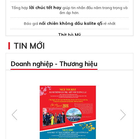
lời chúc tết hay
Tổng hợp
giúp tin nhắn đầu năm trang trọng và
ấm áp hơn.
nồi chiên không dầu kalite q5
Báo giá
rẻ nhất
Thịt bò Mỹ
TIN MỚI
máy vặt lông vịt
Vinhomes Saigon Park Hóc Môn
dự án
Doanh nghiệp - Thương hiệu
vinhomes hóc môn
Khu đô thị
monrei saigon
báo giá đồng phục trọn gói
Nhận
2026
Noble West lake Hà Nội
Chung cư
Dự án Nam Mekong Grand Plaza Bình Dương