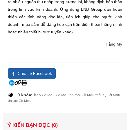
ra nhiều nguồn thu nhập trong tương lai, khẳng định bản thân
trong lĩnh vực kinh doanh. Ứng dụng LNB Group dần hoàn
thiện các tính năng độc lập, tiện ích giúp cho người kinh
doanh, mua sắm dễ dàng tiếp cận trên điện thoai thông minh
hoặc nhiều thiết bị trực tuyến khác./.
Hằng My
Chia sẻ Facebook
Từ khóa:
báo Cà Mau
Cà Mau
tin mới Cà Mau
thời sự Cà Mau
tin tức Cà Mau
Ý KIẾN BẠN ĐỌC (0)