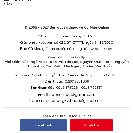
CÁO
© 2005 - 2023 Bản quyền thuộc về Cà Mau Online
Cơ quan chủ quản: Tỉnh ủy Cà Mau
Giấy phép xuất bản số 620/GP-BTTTT, ngày 24/12/2020
Báo Cà Mau giữ bản quyền nội dung trên website này.
Giám đốc: Lâm Hồ Sỹ
Phó Giám đốc: Ngô Minh Toàn, Hồ Tấn Lộc, Nguyễn Quốc Danh, Nguyễn
Thị Lâm Anh, Cao Xuân Thu Ngọc, Trương Văn Tuấn
Tòa soạn:
Số 413 Nguyễn Trãi, Phường An Xuyên, tỉnh Cà Mau.
Điện thoại:
(0290)3831066
Ban Giám đốc:
0918.575228 - 0913.780557
baocamau@gmail.com
Email:
baocamau.phongkythuat@gmail.com
Theo dõi Báo Cà Mau Online
Facebook
Youtube