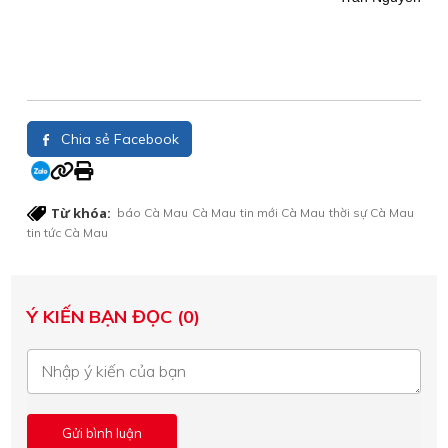
Chia sẻ Facebook
Từ khóa:
báo Cà Mau
Cà Mau
tin mới Cà Mau
thời sự Cà Mau
tin tức Cà Mau
Ý KIẾN BẠN ĐỌC (0)