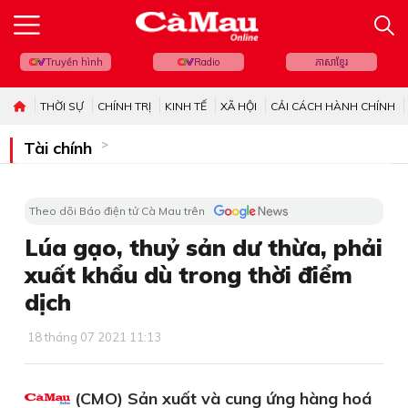
Truyền hình
Radio
ភាសាខ្មែរ
THỜI SỰ
CHÍNH TRỊ
KINH TẾ
XÃ HỘI
CẢI CÁCH HÀNH CHÍNH
Tài chính
Theo dõi Báo điện tử Cà Mau trên
Lúa gạo, thuỷ sản dư thừa, phải
xuất khẩu dù trong thời điểm
dịch
18 tháng 07 2021 11:13
(CMO) Sản xuất và cung ứng hàng hoá