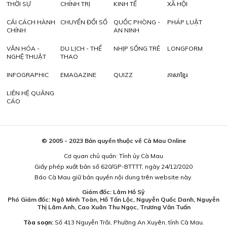
THỜI SỰ
CHÍNH TRỊ
KINH TẾ
XÃ HỘI
CẢI CÁCH HÀNH
CHUYỂN ĐỔI SỐ
QUỐC PHÒNG -
PHÁP LUẬT
CHÍNH
AN NINH
VĂN HÓA -
DU LỊCH - THỂ
NHỊP SỐNG TRẺ
LONGFORM
NGHỆ THUẬT
THAO
INFOGRAPHIC
EMAGAZINE
QUIZZ
ភាសាខ្មែរ
LIÊN HỆ QUẢNG
CÁO
© 2005 - 2023 Bản quyền thuộc về Cà Mau Online
Cơ quan chủ quản: Tỉnh ủy Cà Mau
Giấy phép xuất bản số 620/GP-BTTTT, ngày 24/12/2020
Báo Cà Mau giữ bản quyền nội dung trên website này.
Giám đốc: Lâm Hồ Sỹ
Phó Giám đốc: Ngô Minh Toàn, Hồ Tấn Lộc, Nguyễn Quốc Danh, Nguyễn
Thị Lâm Anh, Cao Xuân Thu Ngọc, Trương Văn Tuấn
Tòa soạn:
Số 413 Nguyễn Trãi, Phường An Xuyên, tỉnh Cà Mau.