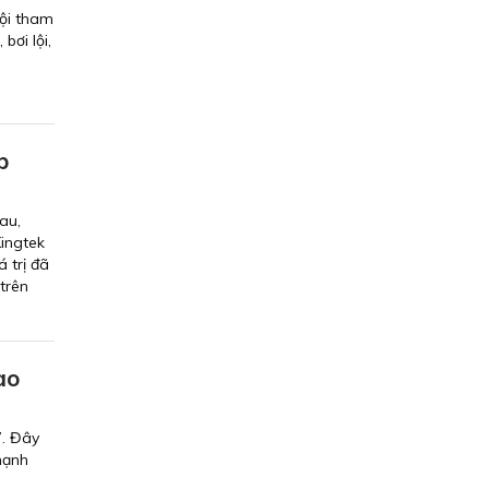
Hội tham
bơi lội,
p
au,
Kingtek
 trị đã
trên
ao
7. Đây
mạnh