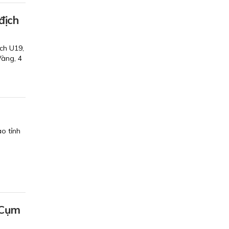
địch
ch U19,
Vàng, 4
o tỉnh
 Cụm