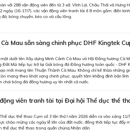
đoàn với 288 vận động viên đến từ 3 xã: Vĩnh Lợi, Châu Thới và Hưng 
 2 ngày (16-17/7), các vận động viên tranh tài ở 8 môn gồm: điền kinh, 
g đá, bóng chuyền, kéo co và cầu lông.
Cà Mau sẵn sàng chinh phục DHF Kingtek Cu
 mặt dưới tên Xây dựng Minh Cảnh Cà Mau và Hội Đồng hương Cà M
Đất Mũi tiếp tục trở lại Giải bóng đá Đồng hương toàn quốc - DHF 
mạo mới mang tên Thuận Thành Cà Mau. Không chỉ kế thừa những giá
còn mang theo khát vọng chinh phục, quyết tâm khẳng định bản lĩnh 
 chơi bóng đá đồng hương uy tín nhất cả nước.
ộng viên tranh tài tại Đại hội Thể dục thể th
 Thể dục thể thao Cụm số 3 lần thứ I năm 2026 diễn ra vào sáng 11/
thực chào mừng các ngày lễ lớn của đất nước, đồng thời tiếp tục đẩy 
n thể dục thể thao trong quần chúng Nhân dân.