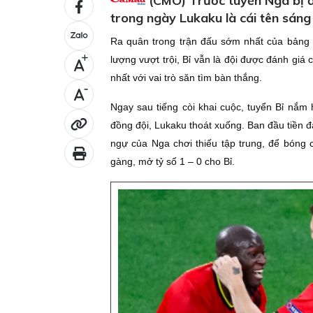
(CMO) Trước tuyển Nga bị đ
trong ngày Lukaku là cái tên sáng
Ra quân trong trận đấu sớm nhất của bảng B
+
lượng vượt trội, Bỉ vẫn là đội được đánh giá 
nhất với vai trò săn tìm bàn thắng.
-
Ngay sau tiếng còi khai cuộc, tuyển Bỉ nắm 
đồng đội, Lukaku thoát xuống. Ban đầu tiền đ
ngự của Nga chơi thiếu tập trung, để bóng 
gàng, mở tỷ số 1 – 0 cho Bỉ.