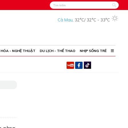
Cà Mau
,
32°C
/
32°C
-
33°C
 HÓA - NGHỆ THUẬT
DU LỊCH - THỂ THAO
NHỊP SỐNG TRẺ