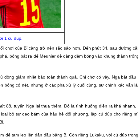
ới 1 cú đúp.
 lối chơi của Bỉ càng trở nên sắc sảo hơn. Đến phút 34, sau đường c
 phá, bóng bật ra để Meunier dễ dàng đệm bóng vào khung thành trống
 chủ động giảm nhiệt bảo toàn thành quả. Chỉ chờ có vậy, Nga bắt đầu
ên bóng có nét, nhưng ở các pha xử lý cuối cùng, sự chính xác vẫn là
út 88, tuyển Nga lại thua thêm. Đó là tình huống diễn ra khá nhanh,
 loại bỏ sự đeo bám của hậu hệ đối phương, lập cú đúp cho riêng m
Bỉ.
iểm để tạm leo lên dẫn đầu bảng B. Còn riêng Lukaku, với cú đúp tron