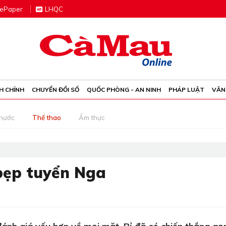
e
P
aper
LHQC
H CHÍNH
CHUYỂN ĐỔI SỐ
QUỐC PHÒNG - AN NINH
PHÁP LUẬT
VĂN
 nước
Thể thao
Ẩm thực
 bẹp tuyển Nga