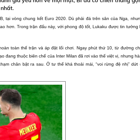
ánh giá yếu hơn về mọi mặt, Bỉ đã có chiến thắng gọ
 nhất.
, tại vòng chung kết Euro 2020. Dù phải đá trên sân của Nga, nhưn
cao hơn. Trong trận đấu này, với phong độ tốt, Lukaku được tin tưởng 
hoàn toàn thế trận và áp đặt lối chơi. Ngay phút thứ 10, từ đường c
ạo đang thuộc biên chế của Inter Milan đã rơi vào thế việt vị, nhưng 
chạm chân bật ra sau. Ở tư thế khá thoải mái, “voi rừng đệ nhị” dứt