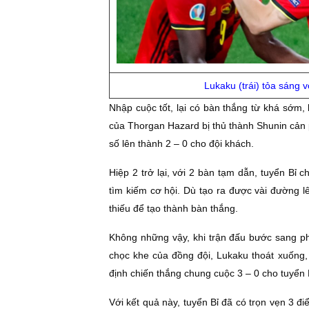
Lukaku (trái) tỏa sáng v
Nhập cuộc tốt, lại có bàn thắng từ khá sớm,
của Thorgan Hazard bị thủ thành Shunin cản
số lên thành 2 – 0 cho đội khách.
Hiệp 2 trở lại, với 2 bàn tạm dẫn, tuyển Bỉ
tìm kiếm cơ hội. Dù tạo ra được vài đường l
thiếu để tạo thành bàn thắng.
Không những vậy, khi trận đấu bước sang ph
chọc khe của đồng đội, Lukaku thoát xuống,
định chiến thắng chung cuộc 3 – 0 cho tuyển 
Với kết quả này, tuyển Bỉ đã có trọn vẹn 3 đ