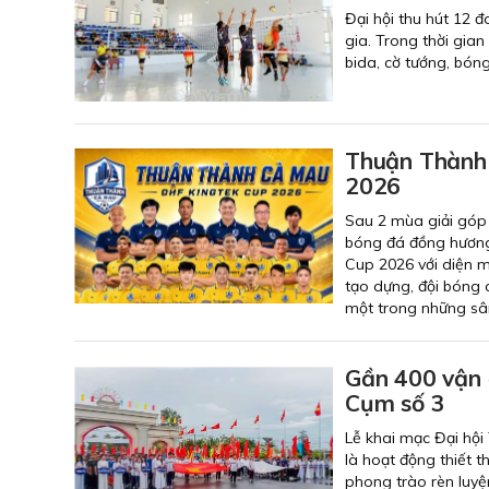
Đại hội thu hút 12 
gia. Trong thời gian
bida, cờ tướng, bón
Thuận Thành 
2026
Sau 2 mùa giải góp
bóng đá đồng hương 
Cup 2026 với diện 
tạo dựng, đội bóng 
một trong những sân
Gần 400 vận đ
Cụm số 3
Lễ khai mạc Đại hội
là hoạt động thiết 
phong trào rèn luyệ