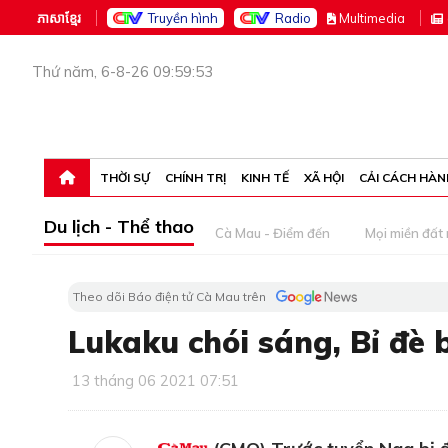
ភាសាខ្មែរ
Truyền hình
Radio
M
ultimedia
Thứ năm, 6-8-26 09:59:53
THỜI SỰ
CHÍNH TRỊ
KINH TẾ
XÃ HỘI
CẢI CÁCH HÀN
Du lịch - Thể thao
Cà Mau - Điểm đến
Mọi miền đất
Theo dõi Báo điện tử Cà Mau trên
Lukaku chói sáng, Bỉ đè
13 tháng 06 2021 07:51