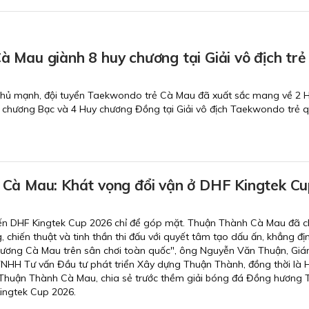
 Mau giành 8 huy chương tại Giải vô địch trẻ
 thủ mạnh, đội tuyển Taekwondo trẻ Cà Mau đã xuất sắc mang về 2 
 chương Bạc và 4 Huy chương Đồng tại Giải vô địch Taekwondo trẻ q
Cà Mau: Khát vọng đổi vận ở DHF Kingtek Cu
ến DHF Kingtek Cup 2026 chỉ để góp mặt. Thuận Thành Cà Mau đã c
g, chiến thuật và tinh thần thi đấu với quyết tâm tạo dấu ấn, khẳng địn
ương Cà Mau trên sân chơi toàn quốc", ông Nguyễn Văn Thuận, Gi
TNHH Tư vấn Đầu tư phát triển Xây dựng Thuận Thành, đồng thời là 
g Thuận Thành Cà Mau, chia sẻ trước thềm giải bóng đá Đồng hương
ingtek Cup 2026.