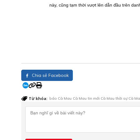
này, cũng tạm thời vượt lên dẫn đầu trên danh
Chia sẻ Facebook
Từ khóa:
báo Cà Mau
Cà Mau
tin mới Cà Mau
thời sự Cà M