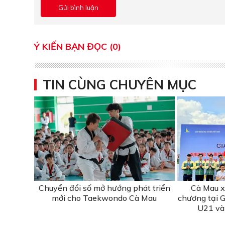
Ý KIẾN BẠN ĐỌC (0)
TIN CÙNG CHUYÊN MỤC
Chuyển đổi số mở hướng phát triển
Cà Mau x
mới cho Taekwondo Cà Mau
chương tại 
U21 và