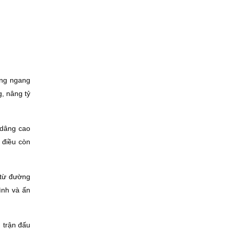
ăng ngang
, nâng tỷ
 dâng cao
 điều còn
 từ đường
ình và ấn
g trận đấu