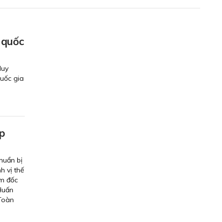
 quốc
Huy
uốc gia
p
huẩn bị
h vị thế
ám đốc
Huấn
 Toàn