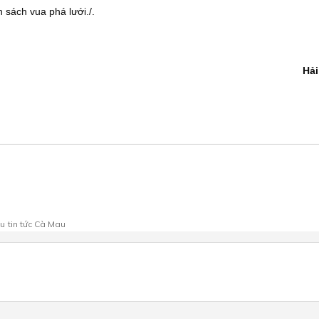
 sách vua phá lưới./.
Hả
au
tin tức Cà Mau