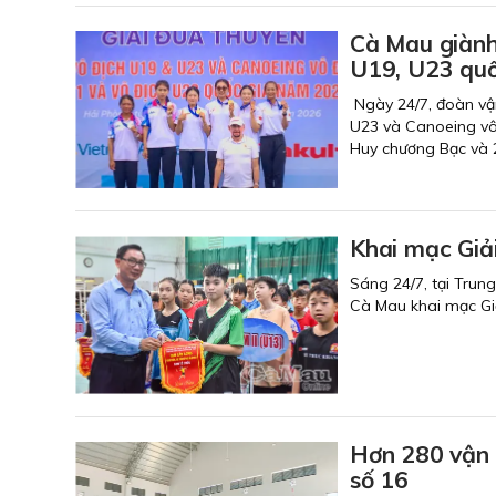
Cà Mau giành
U19, U23 qu
Ngày 24/7, đoàn vận
U23 và Canoeing vô 
Huy chương Bạc và 
Khai mạc Giải
Sáng 24/7, tại Trun
Cà Mau khai mạc Giả
Hơn 280 vận 
số 16