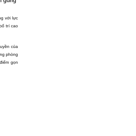
n gàng
g với lực
bố trí cao
huyền của
hàng phòng
 điểm gọn