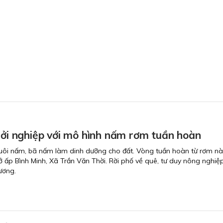
hởi nghiệp với mô hình nấm rơm tuần hoàn
uôi nấm, bã nấm làm dinh dưỡng cho đất. Vòng tuần hoàn từ rơm này 
ấp Bình Minh, Xã Trần Văn Thời. Rời phố về quê, tư duy nông nghiệ
ương.