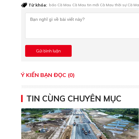
Từ khóa:
báo Cà Mau
Cà Mau
tin mới Cà Mau
thời sự Cà M
Ý KIẾN BẠN ĐỌC (0)
TIN CÙNG CHUYÊN MỤC