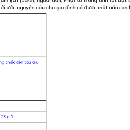
 lịch (15/2), người dân, Phật tử trong tỉnh tất bật
ới ước nguyện cầu cho gia đình có được một năm an 
ng chiếc đèn cầu an.
 23 giờ.