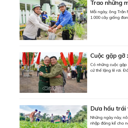
Trao những 
Mỗi ngày, ông Trần 
1.000 cây giống đa
Cuộc gặp gỡ 
Có những cuộc gặp g
cứ thế lặng lẽ rơi. Ð
Dưa hấu trái
Những ngày này, nôn
nhập đáng kể cho ng