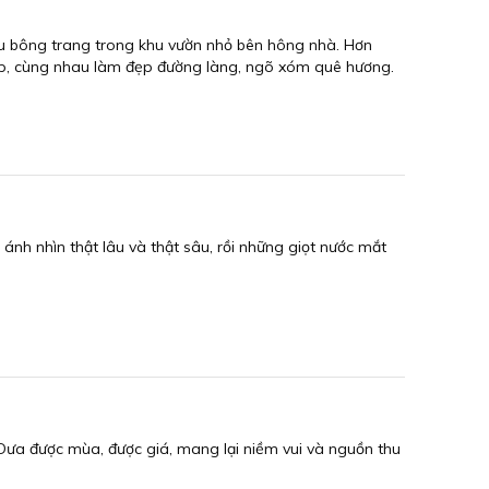
ầu bông trang trong khu vườn nhỏ bên hông nhà. Hơn
ấp, cùng nhau làm đẹp đường làng, ngõ xóm quê hương.
ánh nhìn thật lâu và thật sâu, rồi những giọt nước mắt
Dưa được mùa, được giá, mang lại niềm vui và nguồn thu