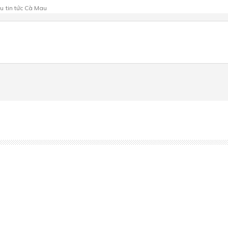
au
tin tức Cà Mau