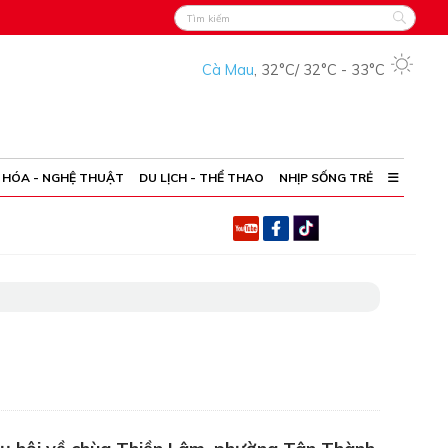
Cà Mau
,
32°C
/
32°C
-
33°C
 HÓA - NGHỆ THUẬT
DU LỊCH - THỂ THAO
NHỊP SỐNG TRẺ