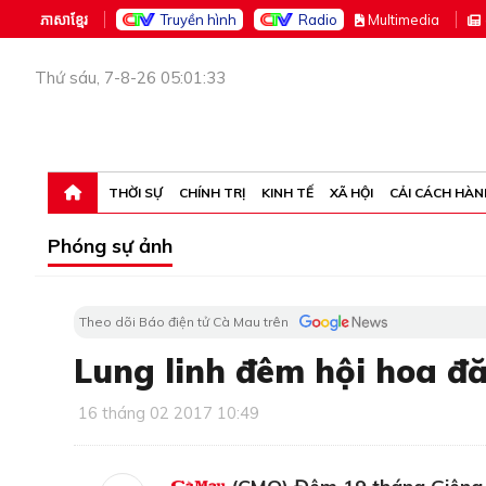
ភាសាខ្មែរ
Truyền hình
Radio
M
ultimedia
Thứ sáu, 7-8-26 05:01:33
THỜI SỰ
CHÍNH TRỊ
KINH TẾ
XÃ HỘI
CẢI CÁCH HÀN
Phóng sự ảnh
Theo dõi Báo điện tử Cà Mau trên
Lung linh đêm hội hoa đ
16 tháng 02 2017 10:49