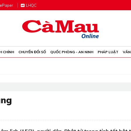
e
P
aper
LHQC
H CHÍNH
CHUYỂN ĐỔI SỐ
QUỐC PHÒNG - AN NINH
PHÁP LUẬT
VĂN
ăng