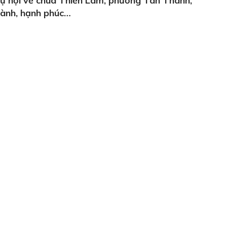
 tụ hội về chùa Thiền Lâm, phường Tân Thành,
lành, hạnh phúc…