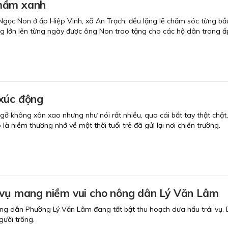
mầm xanh
Ngọc Non ở ấp Hiệp Vinh, xã An Trạch, đều lặng lẽ chăm sóc từng b
ng lớn lên từng ngày được ông Non trao tặng cho các hộ dân trong 
xúc động
ỡ không xôn xao nhưng như nói rất nhiều, qua cái bắt tay thật chặt, 
ó là niềm thương nhớ về một thời tuổi trẻ đã gửi lại nơi chiến trường.
 vụ mang niềm vui cho nông dân Lý Văn Lâm
g dân Phường Lý Văn Lâm đang tất bật thu hoạch dưa hấu trái vụ. 
ười trồng.