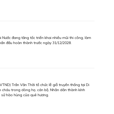
i Nước đang tăng tốc triển khai nhiều mũi thi công, làm
 phấn đấu hoàn thành trước ngày 31/12/2028.
TND) Trần Văn Thời tổ chức lễ giỗ truyền thống tại Di
on cháu trong dòng họ, cán bộ, Nhân dân thành kính
ch sử hào hùng của quê hương.