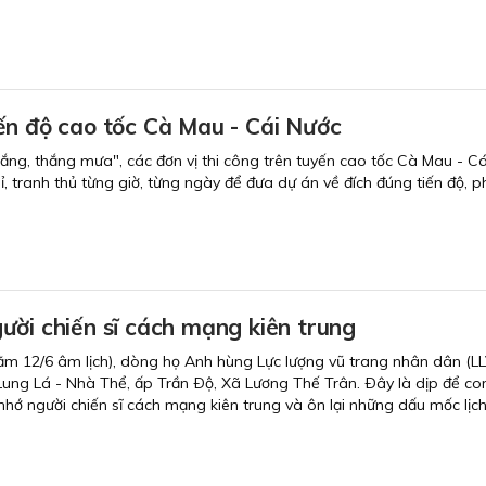
ến độ cao tốc Cà Mau - Cái Nước
nắng, thắng mưa", các đơn vị thi công trên tuyến cao tốc Cà Mau - Cá
ỉ, tranh thủ từng giờ, từng ngày để đưa dự án về đích đúng tiến độ,
ười chiến sĩ cách mạng kiên trung
m 12/6 âm lịch), dòng họ Anh hùng Lực lượng vũ trang nhân dân (LLV
 Lung Lá - Nhà Thể, ấp Trần Ðộ, Xã Lương Thế Trân. Ðây là dịp để c
hớ người chiến sĩ cách mạng kiên trung và ôn lại những dấu mốc lị