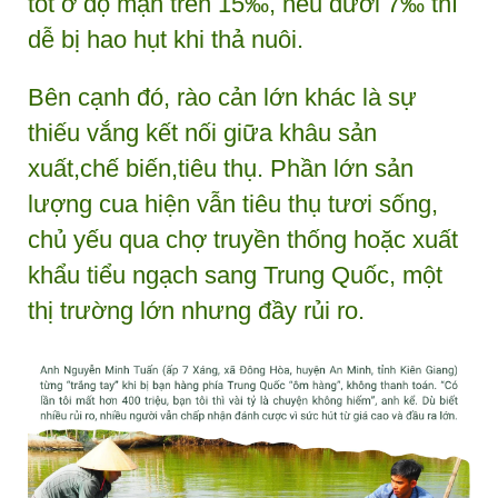
tốt ở độ mặn trên 15‰, nếu dưới 7‰ thì
dễ bị hao hụt khi thả nuôi.
Bên cạnh đó, rào cản lớn khác là sự
thiếu vắng kết nối giữa khâu sản
xuất,chế biến,tiêu thụ. Phần lớn sản
lượng cua hiện vẫn tiêu thụ tươi sống,
chủ yếu qua chợ truyền thống hoặc xuất
khẩu tiểu ngạch sang Trung Quốc, một
thị trường lớn nhưng đầy rủi ro.