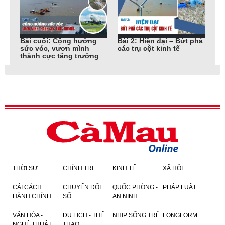
phá
Cà Mau – Bừng sáng từ
Bài cuối: Đưa ngành
Bà
những “bệ phóng”
hàng cua phát triển bền
vữ
vững
THỜI SỰ
CHÍNH TRỊ
KINH TẾ
XÃ HỘI
CẢI CÁCH
CHUYỂN ĐỔI
QUỐC PHÒNG -
PHÁP LUẬT
HÀNH CHÍNH
SỐ
AN NINH
VĂN HÓA -
DU LỊCH - THỂ
NHỊP SỐNG TRẺ
LONGFORM
NGHỆ THUẬT
THAO