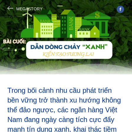
MEGASTORY
Trong bối cảnh nhu cầu phát triển
bền vững trở thành xu hướng không
thể đảo ngược, các ngân hàng Việt
Nam đang ngày càng tích cực đẩy
mạnh tín dụng xanh, khai thác tiềm