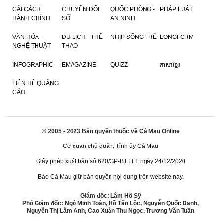
CẢI CÁCH
CHUYỂN ĐỔI
QUỐC PHÒNG -
PHÁP LUẬT
HÀNH CHÍNH
SỐ
AN NINH
VĂN HÓA -
DU LỊCH - THỂ
NHỊP SỐNG TRẺ
LONGFORM
NGHỆ THUẬT
THAO
INFOGRAPHIC
EMAGAZINE
QUIZZ
ភាសាខ្មែរ
LIÊN HỆ QUẢNG
CÁO
© 2005 - 2023 Bản quyền thuộc về Cà Mau Online
Cơ quan chủ quản: Tỉnh ủy Cà Mau
Giấy phép xuất bản số 620/GP-BTTTT, ngày 24/12/2020
Báo Cà Mau giữ bản quyền nội dung trên website này.
Giám đốc: Lâm Hồ Sỹ
Phó Giám đốc: Ngô Minh Toàn, Hồ Tấn Lộc, Nguyễn Quốc Danh,
Nguyễn Thị Lâm Anh, Cao Xuân Thu Ngọc, Trương Văn Tuấn