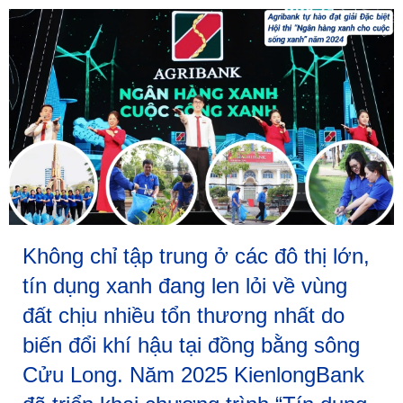
Không chỉ tập trung ở các đô thị lớn,
tín dụng xanh đang len lỏi về vùng
đất chịu nhiều tổn thương nhất do
biến đổi khí hậu tại đồng bằng sông
Cửu Long. Năm 2025 KienlongBank