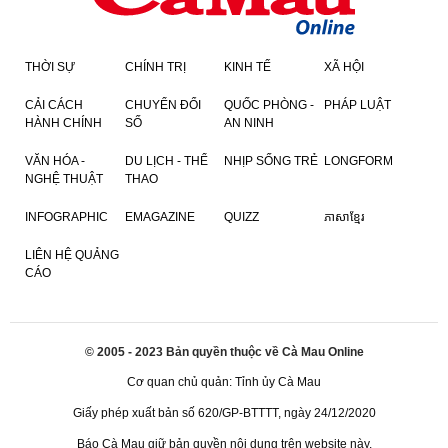
THỜI SỰ
CHÍNH TRỊ
KINH TẾ
XÃ HỘI
CẢI CÁCH
CHUYỂN ĐỔI
QUỐC PHÒNG -
PHÁP LUẬT
HÀNH CHÍNH
SỐ
AN NINH
VĂN HÓA -
DU LỊCH - THỂ
NHỊP SỐNG TRẺ
LONGFORM
NGHỆ THUẬT
THAO
INFOGRAPHIC
EMAGAZINE
QUIZZ
ភាសាខ្មែរ
LIÊN HỆ QUẢNG
CÁO
© 2005 - 2023 Bản quyền thuộc về Cà Mau Online
Cơ quan chủ quản: Tỉnh ủy Cà Mau
Giấy phép xuất bản số 620/GP-BTTTT, ngày 24/12/2020
Báo Cà Mau giữ bản quyền nội dung trên website này.