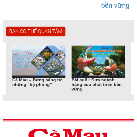
bền vững
BẠN CÓ THỂ QUAN TÂM
phá
Cà Mau – Bừng sáng từ
Bài cuối: Đưa ngành
Bà
những “bệ phóng”
hàng cua phát triển bền
vữ
vững