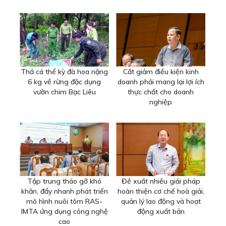
Thả cá thể kỳ đà hoa nặng
Cắt giảm điều kiện kinh
6 kg về rừng đặc dụng
doanh phải mang lại lợi ích
vườn chim Bạc Liêu
thực chất cho doanh
nghiệp
Tập trung tháo gỡ khó
Đề xuất nhiều giải pháp
khăn, đẩy nhanh phát triển
hoàn thiện cơ chế hoà giải,
mô hình nuôi tôm RAS-
quản lý lao động và hoạt
IMTA ứng dụng công nghệ
động xuất bản
cao