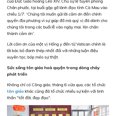
của Đức Giáo hoàng Lêô XIV, Chủ sự lễ tuyên phong
Chân phước, tại buổi gặp gỡ lãnh đạo tỉnh Cà Mau vào
chiều 1/7: “Chúng tôi muốn gửi lời cảm ơn đến chính
quyền địa phương vì sự giúp đỡ mà quý vị đã dành cho
chúng tôi trong các buổi lễ vào ngày mai. Xin chân
thành cảm ơn”.
Lời cảm ơn của một vị Hồng y đến từ Vatican chính là
lời bác bỏ đanh thép nhất đối với những luận điệu
xuyên tạc, bóp méo sự thật.
Sức sống tôn giáo hoà quyện trong dòng chảy
phát triển
Không chỉ có Công giáo, tháng 6 vừa qua, các tổ chức
tôn giáo
khác cũng đã tổ chức nhiều sự kiện với tinh
thần "tốt đời, đẹp đạo".