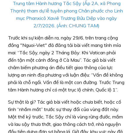
Trung tâm Hành hương Tắc Sậy (Ấp 2A, xã Phong
Thạnh) tham dự lễ tuyên phong Chân phước cho Linh
mục Phanxicô Xaviê Trương Bửu Diệp vào ngày
2/7/2026. (Ảnh: CHUNG TAM)
Trước khi sự kiện diễn ra, ngày 29/6, trên trang cộng
đồng "Nguoi-Viet" đã đăng tải bài viết mang tính mỉa
mai: “Tắc Sậy, ngày 2 Tháng Bảy: Khi Vatican phải
đến tận một cánh đồng ở Cà Mau”. Tác giả bài viết
châm biếm phương án điều tiết giao thông của lực
lượng an ninh địa phương với luận điệu: “Vấn đề không
phải là chỗ ngồi. Vấn đề là một con đường. Trước Trung
tâm Hành hương chỉ có một trục lộ chính, Quốc lộ 1”.
Sự thật là gì? Tác giả bài viết hoặc chưa biết, hoặc cố
tình “nhắm mắt” trước sự thay đổi của vùng đất này.
Một thế kỷ trước, Tắc Sậy chỉ là vùng rừng đước, mắm
và lau sậy thưa thớt, giao thông cách trở, nhà nguyện
đầu tiên dựng đơn sơ bằng lá. Giờ đây, khu vực này đã