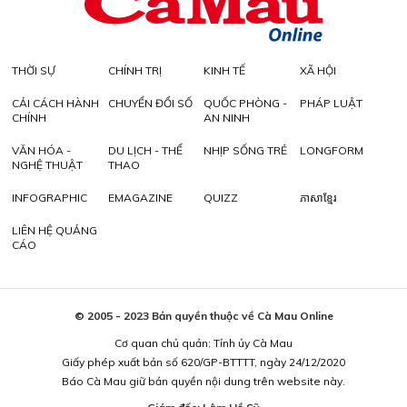
THỜI SỰ
CHÍNH TRỊ
KINH TẾ
XÃ HỘI
CẢI CÁCH HÀNH
CHUYỂN ĐỔI SỐ
QUỐC PHÒNG -
PHÁP LUẬT
CHÍNH
AN NINH
VĂN HÓA -
DU LỊCH - THỂ
NHỊP SỐNG TRẺ
LONGFORM
NGHỆ THUẬT
THAO
INFOGRAPHIC
EMAGAZINE
QUIZZ
ភាសាខ្មែរ
LIÊN HỆ QUẢNG
CÁO
© 2005 - 2023 Bản quyền thuộc về Cà Mau Online
Cơ quan chủ quản: Tỉnh ủy Cà Mau
Giấy phép xuất bản số 620/GP-BTTTT, ngày 24/12/2020
Báo Cà Mau giữ bản quyền nội dung trên website này.