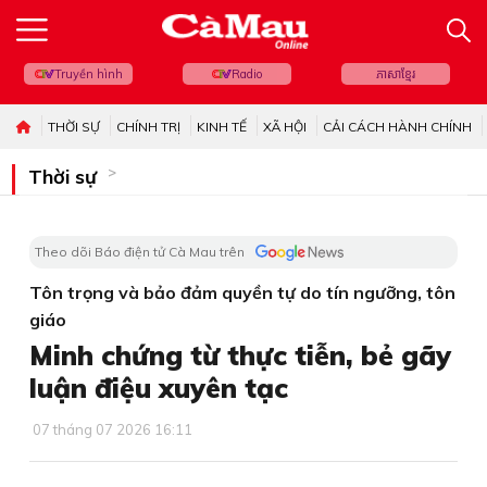
Truyền hình
Radio
ភាសាខ្មែរ
THỜI SỰ
CHÍNH TRỊ
KINH TẾ
XÃ HỘI
CẢI CÁCH HÀNH CHÍNH
Thời sự
Theo dõi Báo điện tử Cà Mau trên
Tôn trọng và bảo đảm quyền tự do tín ngưỡng, tôn
giáo
Minh chứng từ thực tiễn, bẻ gãy
luận điệu xuyên tạc
07 tháng 07 2026 16:11