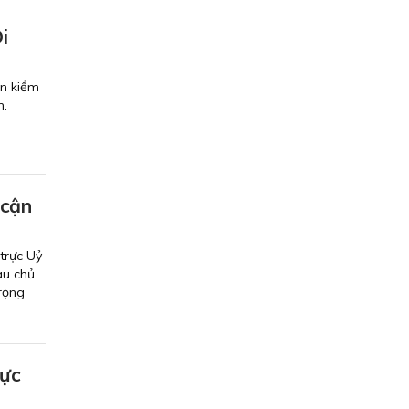
i
ến kiểm
h.
 cận
trực Uỷ
au chủ
trọng
hực