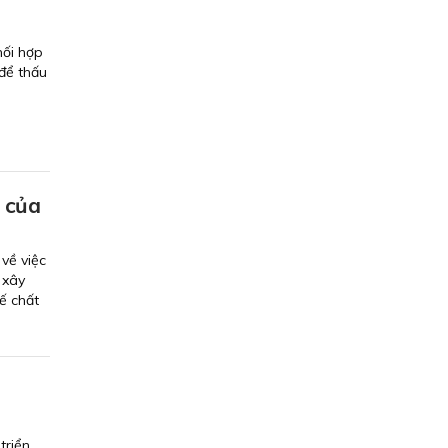
hối hợp
để thấu
 của
về việc
 xây
ế chất
triển