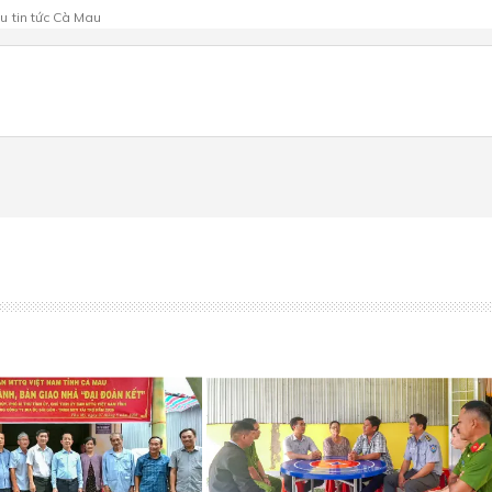
au
tin tức Cà Mau