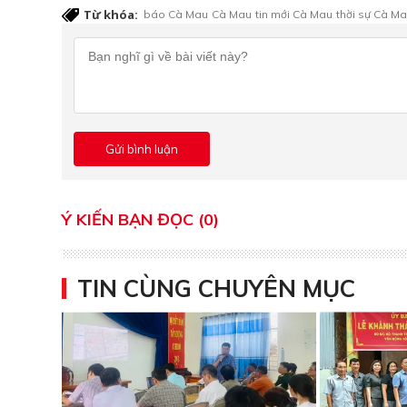
Từ khóa:
báo Cà Mau
Cà Mau
tin mới Cà Mau
thời sự Cà M
Ý KIẾN BẠN ĐỌC (0)
TIN CÙNG CHUYÊN MỤC