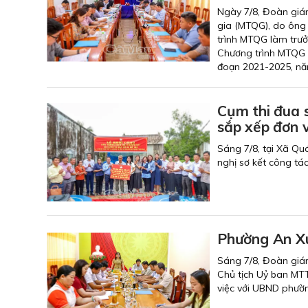
Ngày 7/8, Đoàn giá
gia (MTQG), do ông
trình MTQG làm trưở
Chương trình MTQG 
đoạn 2021-2025, nă
Cụm thi đua 
sắp xếp đơn v
Sáng 7/8, tại Xã Qu
nghị sơ kết công tá
Phường An Xu
Sáng 7/8, Đoàn giám
Chủ tịch Uỷ ban MT
việc với UBND phườ