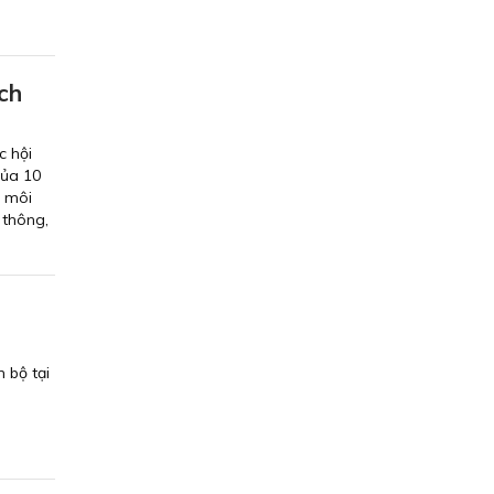
ách
c hội
của 10
à môi
 thông,
 bộ tại