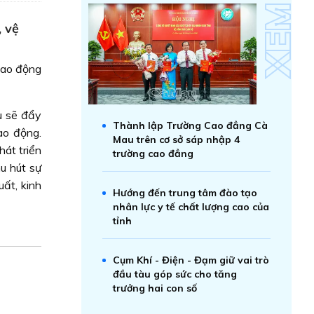
, vệ
lao động
u sẽ đẩy
Thành lập Trường Cao đẳng Cà
ao động.
Mau trên cơ sở sáp nhập 4
át triển
trường cao đẳng
u hút sự
ất, kinh
Hướng đến trung tâm đào tạo
nhân lực y tế chất lượng cao của
tỉnh
Cụm Khí - Điện - Đạm giữ vai trò
đầu tàu góp sức cho tăng
trưởng hai con số