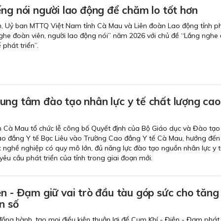
ng nói người lao động để chăm lo tốt hơn
h, Uỷ ban MTTQ Việt Nam tỉnh Cà Mau và Liên đoàn Lao động tỉnh p
ghe đoàn viên, người lao động nói” năm 2026 với chủ đề “Lắng nghe 
phát triển”.
ung tâm đào tạo nhân lực y tế chất lượng cao
h Cà Mau tổ chức lễ công bố Quyết định của Bộ Giáo dục và Đào tạo 
o đẳng Y tế Bạc Liêu vào Trường Cao đẳng Y tế Cà Mau, hướng đến
 nghề nghiệp có quy mô lớn, đủ năng lực đào tạo nguồn nhân lực y t
êu cầu phát triển của tỉnh trong giai đoạn mới.
n - Đạm giữ vai trò đầu tàu góp sức cho tăng
n số
đồng hành, tạo mọi điều kiện thuận lợi để Cụm Khí - Điện - Đạm phát 