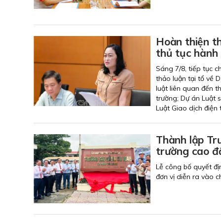
Hoàn thiện th
thủ tục hành 
Sáng 7/8, tiếp tục 
thảo luận tại tổ về 
luật liên quan đến t
trường; Dự án Luật s
Luật Giao dịch điện
Thành lập Tr
trường cao đ
Lễ công bố quyết đị
đơn vị diễn ra vào 