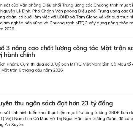
m sát của Văn phòng Điều phối Trung ương các Chương trình mục ti
 Nguyễn Lê Bình, Phó Chánh Văn phòng Điều phối Trung ương các 
ng đoàn, có buổi làm việc với UBND xã Tam Giang về kết quả thực h
giảm nghèo bền vững và Chương trình MTQG xây dựng nông thôn mớ
m 2026.
số 3 nâng cao chất lượng công tác Mặt trận s
ị hành chính
ách Phẩm, Cụm thi đua số 3, Uỷ ban MTTQ Việt Nam tỉnh Cà Mau tổ 
c Mặt trận 6 tháng đầu năm 2026.
yên thu ngân sách đạt hơn 23 tỷ đồng
 sát tình hình triển khai thực hiện mục tiêu tăng trưởng GRDP tỉnh 
TQ Việt Nam tỉnh Cà Mau Võ Thị Ngọc Hân làm trưởng đoàn, đã có b
ng An Xuyên.