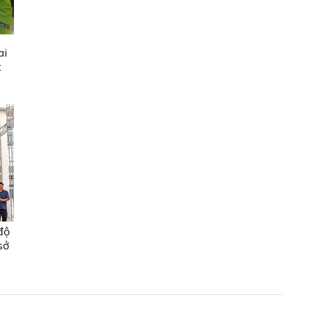
ai
t
độ
sở