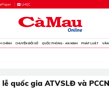
e
P
aper
LHQC
H CHÍNH
CHUYỂN ĐỔI SỐ
QUỐC PHÒNG - AN NINH
PHÁP LUẬT
VĂN
 lễ quốc gia ATVSLĐ và PCCN