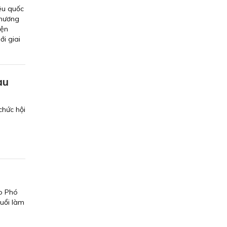
êu quốc
Chương
iện
i giai
au
chức hội
do Phó
uổi làm