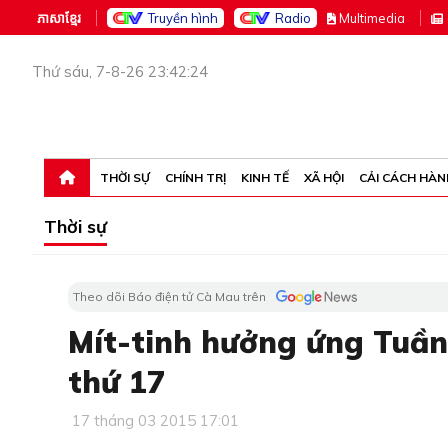
ភាសាខ្មែរ
Truyền hình
Radio
M
ultimedia
Thứ sáu, 7-8-26 23:42:24
THỜI SỰ
CHÍNH TRỊ
KINH TẾ
XÃ HỘI
CẢI CÁCH HÀN
Thời sự
Theo dõi Báo điện tử Cà Mau trên
Mít-tinh hưởng ứng Tuần
thứ 17
17 tháng 03 2015 17:01