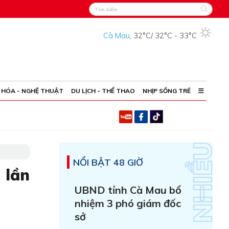
Cà Mau
,
32°C
/
32°C
-
33°C
 HÓA - NGHỆ THUẬT
DU LỊCH - THỂ THAO
NHỊP SỐNG TRẺ
NỔI BẬT 48 GIỜ
 lần
UBND tỉnh Cà Mau bổ
nhiệm 3 phó giám đốc
sở