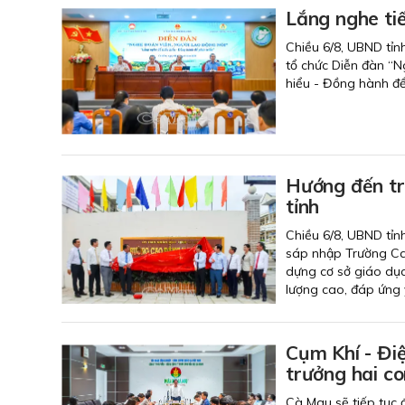
Lắng nghe tiế
Chiều 6/8, UBND tỉn
tổ chức Diễn đàn “N
hiểu - Đồng hành để 
Hướng đến tr
tỉnh
Chiều 6/8, UBND tỉn
sáp nhập Trường Ca
dựng cơ sở giáo dục
lượng cao, đáp ứng y
Cụm Khí - Điệ
trưởng hai co
Cà Mau sẽ tiếp tục 