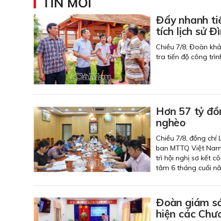
TIN MỚI
Đẩy nhanh ti
tích lịch
Chiều 7/8, Đoàn kh
tra tiến độ công trì
Hơn 57 tỷ đồ
nghèo
Chiều 7/8, đồng chí
ban MTTQ Việt Nam 
trì hội nghị sơ kết
tâm 6 tháng cuối n
Đoàn giám sá
hiện các Chươ