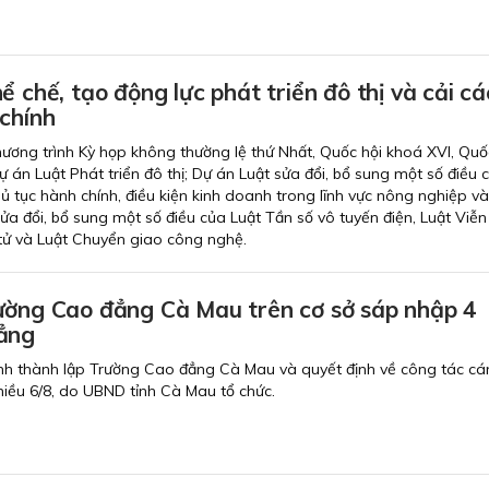
ể chế, tạo động lực phát triển đô thị và cải c
chính
chương trình Kỳ họp không thường lệ thứ Nhất, Quốc hội khoá XVI, Quố
Dự án Luật Phát triển đô thị; Dự án Luật sửa đổi, bổ sung một số điều 
hủ tục hành chính, điều kiện kinh doanh trong lĩnh vực nông nghiệp v
ửa đổi, bổ sung một số điều của Luật Tần số vô tuyến điện, Luật Viễn
 tử và Luật Chuyển giao công nghệ.
ường Cao đẳng Cà Mau trên cơ sở sáp nhập 4
ẳng
nh thành lập Trường Cao đẳng Cà Mau và quyết định về công tác cán
chiều 6/8, do UBND tỉnh Cà Mau tổ chức.