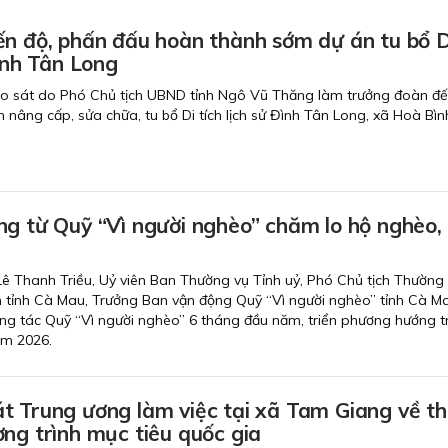
ến độ, phấn đấu hoàn thành sớm dự án tu bổ D
 sử Đình Tân Long
ảo sát do Phó Chủ tịch UBND tỉnh Ngô Vũ Thăng làm trưởng đoàn đ
nh nâng cấp, sửa chữa, tu bổ Di tích lịch sử Đình Tân Long, xã Hoà Bìn
ng từ Quỹ “Vì người nghèo” chăm lo hộ nghèo,
 Lê Thanh Triều, Uỷ viên Ban Thường vụ Tỉnh uỷ, Phó Chủ tịch Thường 
tỉnh Cà Mau, Trưởng Ban vận động Quỹ “Vì người nghèo” tỉnh Cà M
 công tác Quỹ “Vì người nghèo” 6 tháng đầu năm, triển phương hướng 
ăm 2026.
t Trung ương làm việc tại xã Tam Giang về t
ng trình mục tiêu quốc gia