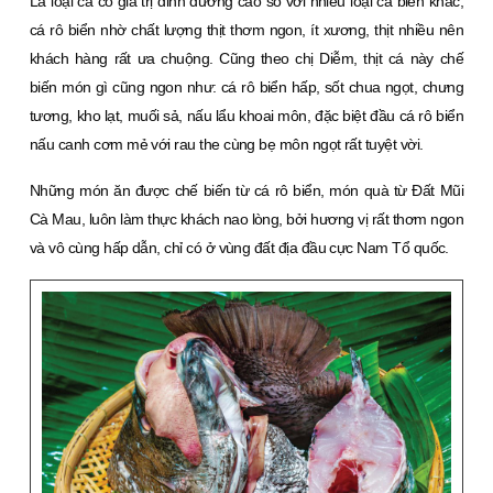
Là loại cá có giá trị dinh dưỡng cao so với nhiều loại cá biển khác,
cá rô biển nhờ chất lượng thịt thơm ngon, ít xương, thịt nhiều nên
khách hàng rất ưa chuộng. Cũng theo chị Diễm, thịt cá này chế
biến món gì cũng ngon như: cá rô biển hấp, sốt chua ngọt, chưng
tương, kho lạt, muối sả, nấu lẩu khoai môn, đặc biệt đầu cá rô biển
nấu canh cơm mẻ với rau the cùng bẹ môn ngọt rất tuyệt vời.
Những món ăn được chế biến từ cá rô biển, món quà từ Ðất Mũi
Cà Mau, luôn làm thực khách nao lòng, bởi hương vị rất thơm ngon
và vô cùng hấp dẫn, chỉ có ở vùng đất địa đầu cực Nam Tổ quốc.