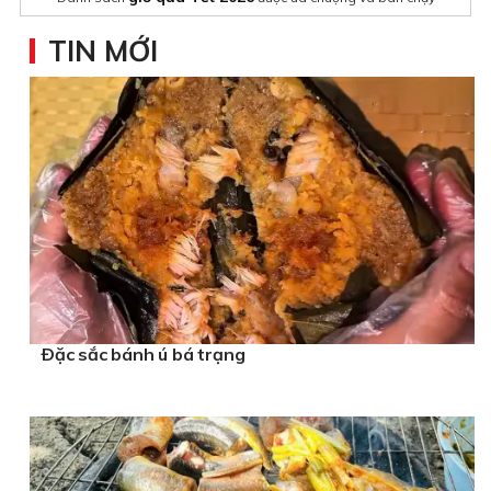
Bình giữ nhiệt quà tặng
TIN MỚI
Hộp quà tết cao cấp
Gợi ý những
chất lượng không thể bỏ qua
Chivas 12 Mizunara
Giá
chính hãng giá tốt
Ðặc sắc bánh ú bá trạng