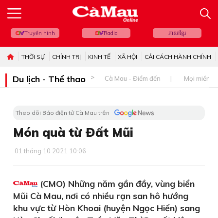
Truyền hình
Radio
ភាសាខ្មែរ
THỜI SỰ
CHÍNH TRỊ
KINH TẾ
XÃ HỘI
CẢI CÁCH HÀNH CHÍNH
Du lịch - Thể thao
Cà Mau - Điểm đến
Mọi miền đ
Theo dõi Báo điện tử Cà Mau trên
Món quà từ Ðất Mũi
01 tháng 10 2021 10:06
(CMO) Những năm gần đầy, vùng biển
Mũi Cà Mau, nơi có nhiều rạn san hô hướng
khu vực từ Hòn Khoai (huyện Ngọc Hiển) sang