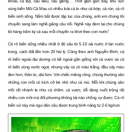
khoai, cá lẹp, câu kiều, câu giềng… Thời gian gần đây, khu vực
vùng biển Mũi Cà Mau có nhiều loài cá to như cá bớp, cá rún, cá rô
biển sinh sống. Nắm bắt được tập tục của chúng, anh em chúng tôi
chuyển sang làm nghề giăng câu nổi. Nghề này đem lại cho chúng
tôi hàng trăm ký cá sau mỗi chuyến ra khơi theo con nước”.
Cá rô biển sống nhiều nhất ở độ sâu từ 5-10 sải nước ở làn nước
trong, cách đất liền hơn 20 hải lý. Cũng theo anh Nguyễn Bình, cá
rô biển ngoài đại dương có bề ngoài gần giống với cá vược và cá
rô biển vùng nước ngọt, nhưng vảy cá có màu trắng, đầu vảy màu
đen hơn, thân to, dài hơn. Với chiếc miệng rộng, chúng thường săn
những con mồi có kích cỡ bé nhỏ như cá mú. Mỗi khi chúng săn
mồi rất nhanh lẹ như cá chẽm, cá vược, dễ dàng nuốt trộng rất
nhiều con mồi mà đối phương không tài nào chống cự được. Cá rô
biển xứ này mà ngư dân câu được trung bình nặng từ 2-6 kg/con.