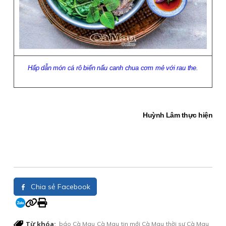
Hấp dẫn món cá rô biển nấu canh chua cơm mẻ với rau the.
Huỳnh Lâm thực hiện
Chia sẻ Facebook
Từ khóa:
báo Cà Mau
Cà Mau
tin mới Cà Mau
thời sự Cà Mau