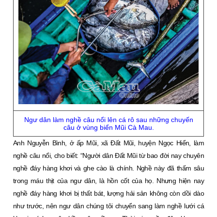
Ngư dân làm nghề câu nổi lên cá rô sau những chuyến
câu ở vùng biển Mũi Cà Mau.
Anh Nguyễn Bình, ở ấp Mũi, xã Ðất Mũi, huyện Ngọc Hiển, làm
nghề câu nổi, cho biết: “Người dân Ðất Mũi từ bao đời nay chuyên
nghề đáy hàng khơi và ghe cào là chính. Nghề này đã thấm sâu
trong máu thịt của ngư dân, là hồn cốt của họ. Nhưng hiện nay
nghề đáy hàng khơi bị thất bát, lượng hải sản không còn dồi dào
như trước, nên ngư dân chúng tôi chuyển sang làm nghề lưới cá