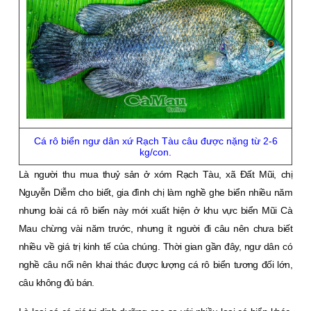
Cá rô biển ngư dân xứ Rạch Tàu câu được nặng từ 2-6
kg/con.
Là người thu mua thuỷ sản ở xóm Rạch Tàu, xã Ðất Mũi, chị
Nguyễn Diễm cho biết, gia đình chị làm nghề ghe biển nhiều năm
nhưng loài cá rô biển này mới xuất hiện ở khu vực biển Mũi Cà
Mau chừng vài năm trước, nhưng ít người đi câu nên chưa biết
nhiều về giá trị kinh tế của chúng. Thời gian gần đây, ngư dân có
nghề câu nổi nên khai thác được lượng cá rô biển tương đối lớn,
câu không đủ bán.