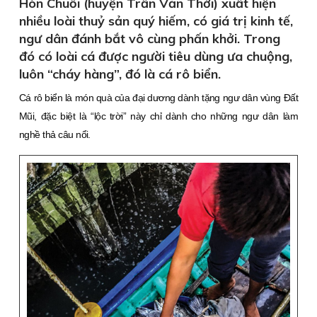
Hòn Chuối (huyện Trần Văn Thời) xuất hiện
nhiều loài thuỷ sản quý hiếm, có giá trị kinh tế,
ngư dân đánh bắt vô cùng phấn khởi. Trong
đó có loài cá được người tiêu dùng ưa chuộng,
luôn “cháy hàng”, đó là cá rô biển.
Cá rô biển là món quà của đại dương dành tặng ngư dân vùng Ðất
Mũi, đặc biệt là “lộc trời” này chỉ dành cho những ngư dân làm
nghề thả câu nổi.