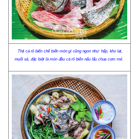
Thịt cá rô biển chế biến món gì cũng ngon như: hấp, kho lạt,
muối sả, đặc biệt là món đầu cá rô biển nấu lẩu chua cơm mẻ.