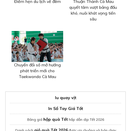
Ðiểm hẹn du lịch về đêm
Thuận Thành Cà Mau
quyết tâm vượt bảng đấu
khó, nuôi khát vọng tiến
sâu
Chuyển đổi số mở hướng
phát triển mới cho
Taekwondo Cà Mau
lu quay vịt
In Sổ Tay Giá Tốt
hộp quà Tết
Bảng giá
hấp dẫn dịp Tết 2026
giỏ quà Tết 2026
Danh sách
được ưa chuộng và bán chạy