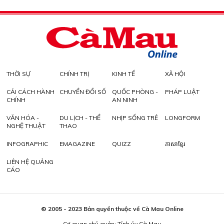
THỜI SỰ
CHÍNH TRỊ
KINH TẾ
XÃ HỘI
CẢI CÁCH HÀNH
CHUYỂN ĐỔI SỐ
QUỐC PHÒNG -
PHÁP LUẬT
CHÍNH
AN NINH
VĂN HÓA -
DU LỊCH - THỂ
NHỊP SỐNG TRẺ
LONGFORM
NGHỆ THUẬT
THAO
INFOGRAPHIC
EMAGAZINE
QUIZZ
ភាសាខ្មែរ
LIÊN HỆ QUẢNG
CÁO
© 2005 - 2023 Bản quyền thuộc về Cà Mau Online
Cơ quan chủ quản: Tỉnh ủy Cà Mau