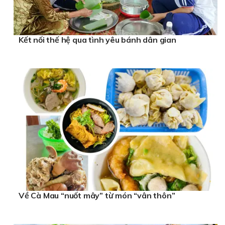
Kết nối thế hệ qua tình yêu bánh dân gian
Về Cà Mau “nuốt mây” từ món “vân thôn”