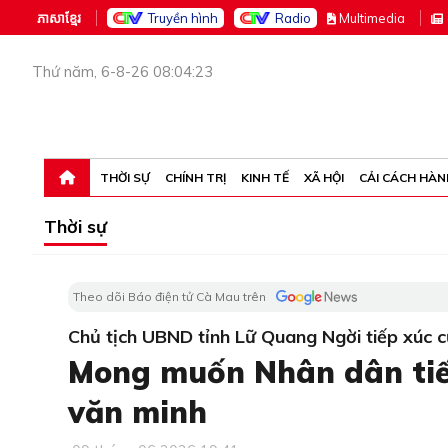
ភាសាខ្មែរ
Truyền hình
Radio
M
ultimedia
Thứ năm, 6-8-26 08:04:23
THỜI SỰ
CHÍNH TRỊ
KINH TẾ
XÃ HỘI
CẢI CÁCH HÀN
Thời sự
Theo dõi Báo điện tử Cà Mau trên
Chủ tịch UBND tỉnh Lữ Quang Ngời tiếp xúc c
Mong muốn Nhân dân tiế
văn minh