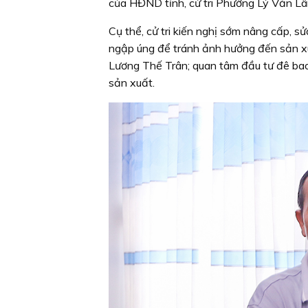
của HĐND tỉnh, cử tri Phường Lý Văn Lâm 
Cụ thể, cử tri kiến nghị sớm nâng cấp, s
ngập úng để tránh ảnh hưởng đến sản xuấ
Lương Thế Trân; quan tâm đầu tư đê bao
sản xuất.