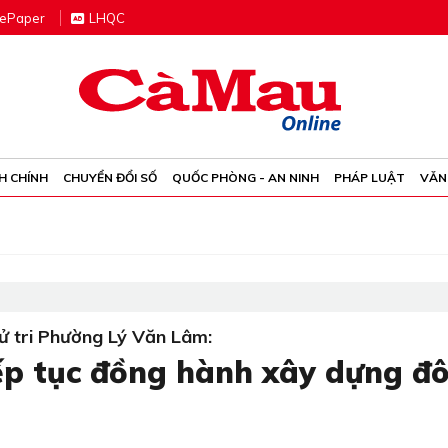
e
P
aper
LHQC
H CHÍNH
CHUYỂN ĐỔI SỐ
QUỐC PHÒNG - AN NINH
PHÁP LUẬT
VĂN
ử tri Phường Lý Văn Lâm:
p tục đồng hành xây dựng đô