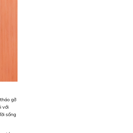
 tháo gỡ
 với
đời sống