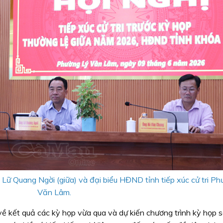
Lữ Quang Ngời (giữa) và đại biểu HĐND tỉnh tiếp xúc cử tri P
Văn Lâm.
 về kết quả các kỳ họp vừa qua và dự kiến chương trình kỳ họp s