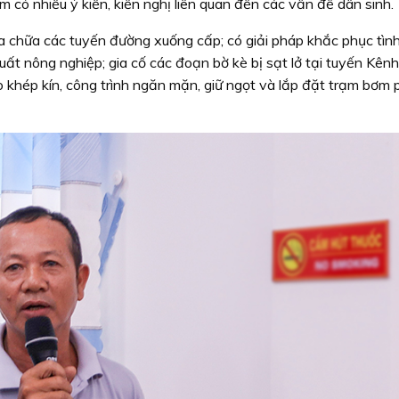
có nhiều ý kiến, kiến nghị liên quan đến các vấn đề dân sinh.
ửa chữa các tuyến đường xuống cấp; có giải pháp khắc phục tìn
t nông nghiệp; gia cố các đoạn bờ kè bị sạt lở tại tuyến Kên
 khép kín, công trình ngăn mặn, giữ ngọt và lắp đặt trạm bơm 