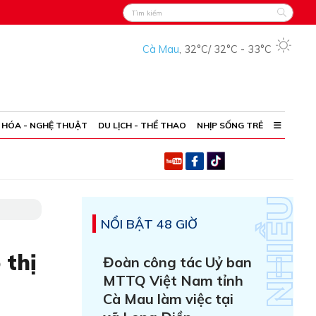
Cà Mau
,
32°C
/
32°C
-
33°C
 HÓA - NGHỆ THUẬT
DU LỊCH - THỂ THAO
NHỊP SỐNG TRẺ
NỔI BẬT 48 GIỜ
 thị
Đoàn công tác Uỷ ban
MTTQ Việt Nam tỉnh
Cà Mau làm việc tại