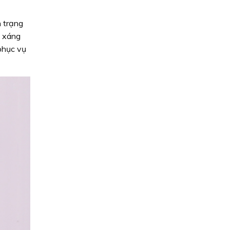
h trạng
h xáng
phục vụ