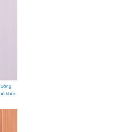
đường
khó khăn