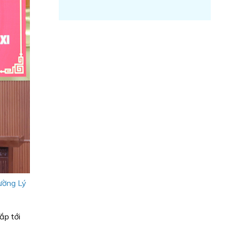
hường Lý
ắp tới