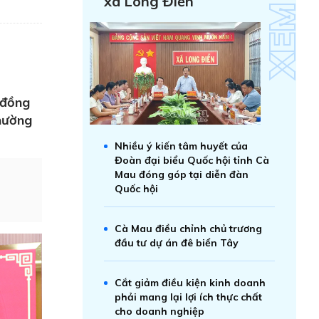
xã Long Điền
 đồng
Phường
Nhiều ý kiến tâm huyết của
Đoàn đại biểu Quốc hội tỉnh Cà
Mau đóng góp tại diễn đàn
Quốc hội
Cà Mau điều chỉnh chủ trương
đầu tư dự án đê biển Tây
Cắt giảm điều kiện kinh doanh
phải mang lại lợi ích thực chất
cho doanh nghiệp