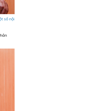
t số nội
phản