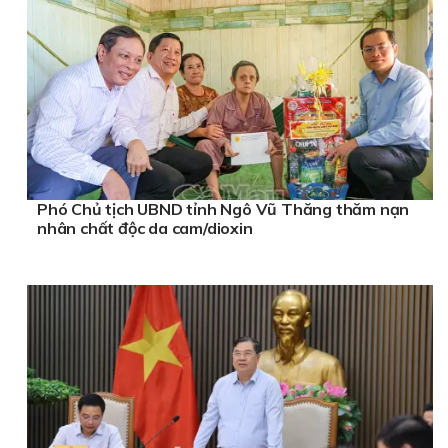
Phó Chủ tịch UBND tỉnh Ngô Vũ Thăng thăm nạn
nhân chất độc da cam/dioxin