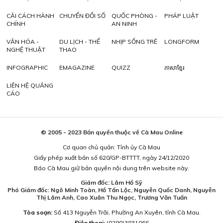
CẢI CÁCH HÀNH
CHUYỂN ĐỔI SỐ
QUỐC PHÒNG -
PHÁP LUẬT
CHÍNH
AN NINH
VĂN HÓA -
DU LỊCH - THỂ
NHỊP SỐNG TRẺ
LONGFORM
NGHỆ THUẬT
THAO
INFOGRAPHIC
EMAGAZINE
QUIZZ
ភាសាខ្មែរ
LIÊN HỆ QUẢNG
CÁO
© 2005 - 2023 Bản quyền thuộc về Cà Mau Online
Cơ quan chủ quản: Tỉnh ủy Cà Mau
Giấy phép xuất bản số 620/GP-BTTTT, ngày 24/12/2020
Báo Cà Mau giữ bản quyền nội dung trên website này.
Giám đốc: Lâm Hồ Sỹ
Phó Giám đốc: Ngô Minh Toàn, Hồ Tấn Lộc, Nguyễn Quốc Danh, Nguyễn
Thị Lâm Anh, Cao Xuân Thu Ngọc, Trương Văn Tuấn
Tòa soạn:
Số 413 Nguyễn Trãi, Phường An Xuyên, tỉnh Cà Mau.
Điện thoại:
(0290)3831066