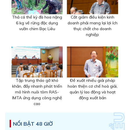
Thả cá thể kỳ đà hoa nặng
Cắt giảm điều kiện kinh
6 kg về rừng đặc dụng
doanh phải mang lại lợi ích
vườn chim Bạc Liêu
thực chất cho doanh
nghiệp
Tập trung tháo gỡ khó
Đề xuất nhiều giải pháp
khăn, đẩy nhanh phát triển
hoàn thiện cơ chế hoà giải,
mô hình nuôi tôm RAS-
quản lý lao động và hoạt
IMTA ứng dụng công nghệ
động xuất bản
cao
NỔI BẬT 48 GIỜ