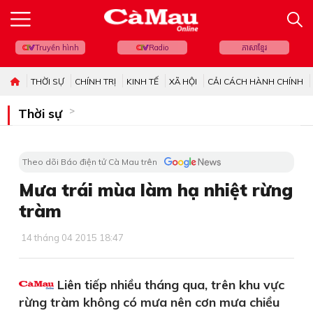
Truyền hình
Radio
ភាសាខ្មែរ
THỜI SỰ
CHÍNH TRỊ
KINH TẾ
XÃ HỘI
CẢI CÁCH HÀNH CHÍNH
Thời sự
Theo dõi Báo điện tử Cà Mau trên
Mưa trái mùa làm hạ nhiệt rừng
tràm
14 tháng 04 2015 18:47
Liên tiếp nhiều tháng qua, trên khu vực
rừng tràm không có mưa nên cơn mưa chiều