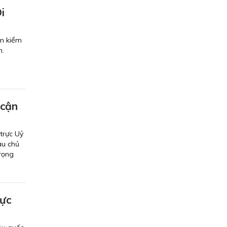
i
ến kiểm
h.
 cận
trực Uỷ
au chủ
trọng
hực