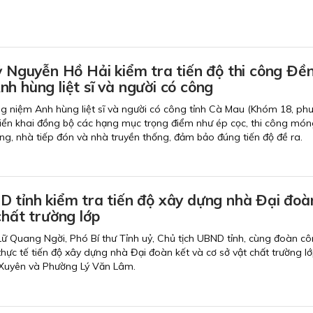
ỷ Nguyễn Hồ Hải kiểm tra tiến độ thi công Đề
h hùng liệt sĩ và người có công
g niệm Anh hùng liệt sĩ và người có công tỉnh Cà Mau (Khóm 18, ph
iển khai đồng bộ các hạng mục trọng điểm như ép cọc, thi công món
ang, nhà tiếp đón và nhà truyền thống, đảm bảo đúng tiến độ đề ra.
D tỉnh kiểm tra tiến độ xây dựng nhà Đại đoà
chất trường lớp
 Lữ Quang Ngời, Phó Bí thư Tỉnh uỷ, Chủ tịch UBND tỉnh, cùng đoàn cô
hực tế tiến độ xây dựng nhà Đại đoàn kết và cơ sở vật chất trường lớ
Xuyên và Phường Lý Văn Lâm.