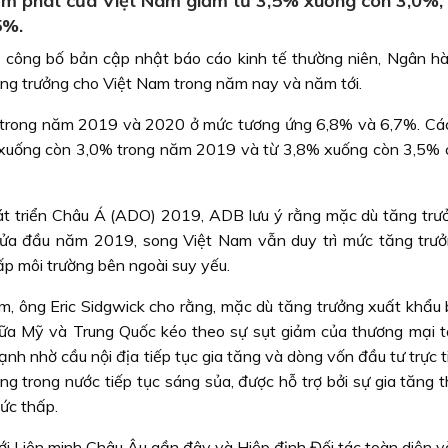
m phát của Việt Nam giảm từ 3,5% xuống còn 3,0%,
5%.
 công bố bản cập nhật báo cáo kinh tế thường niên, Ngân h
ăng trưởng cho Việt Nam trong năm nay và năm tới.
h trong năm 2019 và 2020 ở mức tương ứng 6,8% và 6,7%. Cá
% xuống còn 3,0% trong năm 2019 và từ 3,8% xuống còn 3,5%
t triển Châu Á (ADO) 2019, ADB lưu ý rằng mặc dù tăng trư
nửa đầu năm 2019, song Việt Nam vẫn duy trì mức tăng trư
p môi trường bên ngoài suy yếu.
, ông Eric Sidgwick cho rằng, mặc dù tăng trưởng xuất khẩu 
giữa Mỹ và Trung Quốc kéo theo sự sụt giảm của thương mại t
nh nhờ cầu nội địa tiếp tục gia tăng và dòng vốn đầu tư trực 
ùng trong nước tiếp tục sáng sủa, được hỗ trợ bởi sự gia tăng 
mức thấp.
ới Liên minh Châu Âu gần đây và Hiệp định Đối tác toàn diện v