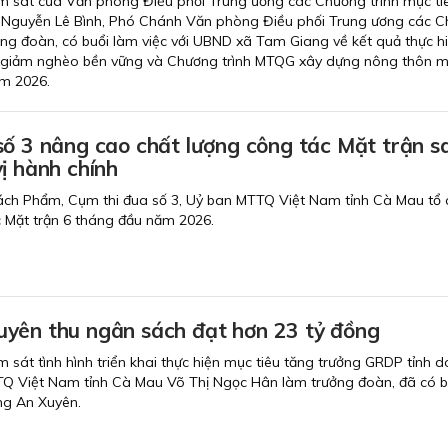
m sát của Văn phòng Điều phối Trung ương các Chương trình mục ti
 Nguyễn Lê Bình, Phó Chánh Văn phòng Điều phối Trung ương các 
ng đoàn, có buổi làm việc với UBND xã Tam Giang về kết quả thực h
giảm nghèo bền vững và Chương trình MTQG xây dựng nông thôn mớ
m 2026.
số 3 nâng cao chất lượng công tác Mặt trận s
ị hành chính
ách Phẩm, Cụm thi đua số 3, Uỷ ban MTTQ Việt Nam tỉnh Cà Mau tổ 
c Mặt trận 6 tháng đầu năm 2026.
yên thu ngân sách đạt hơn 23 tỷ đồng
 sát tình hình triển khai thực hiện mục tiêu tăng trưởng GRDP tỉnh 
TQ Việt Nam tỉnh Cà Mau Võ Thị Ngọc Hân làm trưởng đoàn, đã có b
ng An Xuyên.