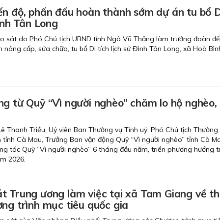
ến độ, phấn đấu hoàn thành sớm dự án tu bổ D
 sử Đình Tân Long
ảo sát do Phó Chủ tịch UBND tỉnh Ngô Vũ Thăng làm trưởng đoàn đ
nh nâng cấp, sửa chữa, tu bổ Di tích lịch sử Đình Tân Long, xã Hoà Bìn
ng từ Quỹ “Vì người nghèo” chăm lo hộ nghèo,
 Lê Thanh Triều, Uỷ viên Ban Thường vụ Tỉnh uỷ, Phó Chủ tịch Thường 
tỉnh Cà Mau, Trưởng Ban vận động Quỹ “Vì người nghèo” tỉnh Cà M
 công tác Quỹ “Vì người nghèo” 6 tháng đầu năm, triển phương hướng 
ăm 2026.
t Trung ương làm việc tại xã Tam Giang về t
ng trình mục tiêu quốc gia