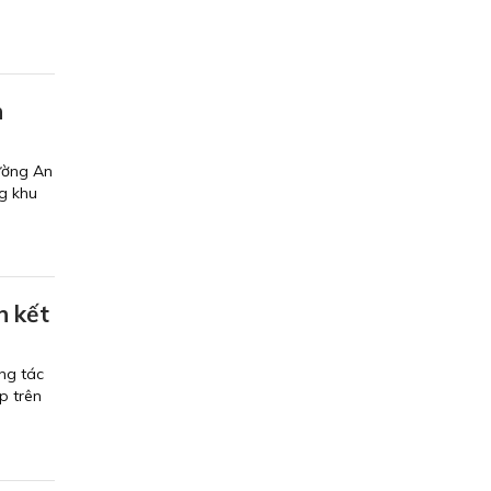
n
ường An
g khu
n kết
ng tác
p trên