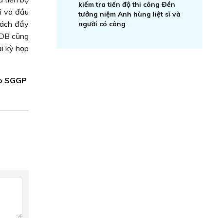
kiểm tra tiến độ thi công Đền
i và đầu
tưởng niệm Anh hùng liệt sĩ và
cách đẩy
người có công
ADB cũng
i kỳ họp
o SGGP