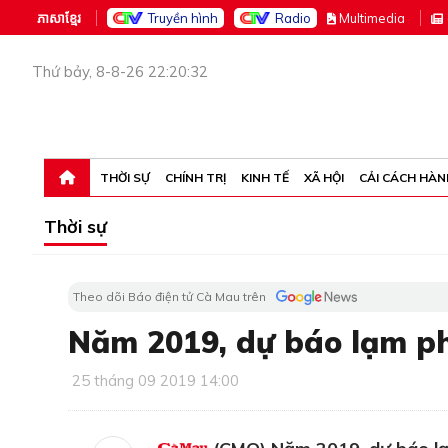
ភាសាខ្មែរ
Truyền hình
Radio
M
ultimedia
Thứ bảy, 8-8-26 22:20:32
THỜI SỰ
CHÍNH TRỊ
KINH TẾ
XÃ HỘI
CẢI CÁCH HÀN
Thời sự
Theo dõi Báo điện tử Cà Mau trên
Năm 2019, dự báo lạm p
25 tháng 09 2019 14:00