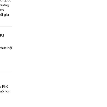
êu quốc
Chương
iện
i giai
au
chức hội
do Phó
uổi làm