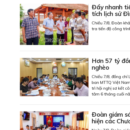
Đẩy nhanh ti
tích lịch
Chiều 7/8, Đoàn kh
tra tiến độ công trì
Hơn 57 tỷ đồ
nghèo
Chiều 7/8, đồng chí
ban MTTQ Việt Nam 
trì hội nghị sơ kết
tâm 6 tháng cuối n
Đoàn giám sá
hiện các Chươ