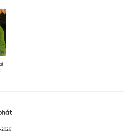
ai
t
phát
5-2026