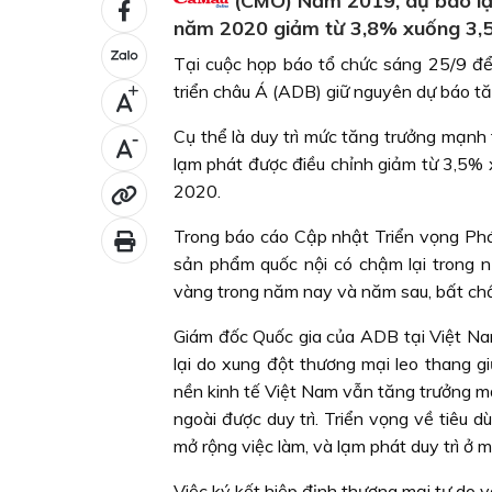
(CMO) Năm 2019, dự báo lạ
năm 2020 giảm từ 3,8% xuống 3,
Tại cuộc họp báo tổ chức sáng 25/9 để
triển châu Á (ADB) giữ nguyên dự báo t
+
Cụ thể là duy trì mức tăng trưởng mạn
-
lạm phát được điều chỉnh giảm từ 3,5
2020.
Trong báo cáo Cập nhật Triển vọng Phá
sản phẩm quốc nội có chậm lại trong 
vàng trong năm nay và năm sau, bất chấ
Giám đốc Quốc gia của ADB tại Việt Nam
lại do xung đột thương mại leo thang 
nền kinh tế Việt Nam vẫn tăng trưởng mạ
ngoài được duy trì. Triển vọng về tiêu d
mở rộng việc làm, và lạm phát duy trì ở 
Việc ký kết hiệp định thương mại tự do v