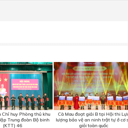
n Chỉ huy Phòng thủ khu
Cà Mau đoạt giải B tại Hội thi Lự
 lập Trung đoàn Bộ binh
lượng bảo vệ an ninh trật tự ở cơ 
(KTT) 46
giỏi toàn quốc