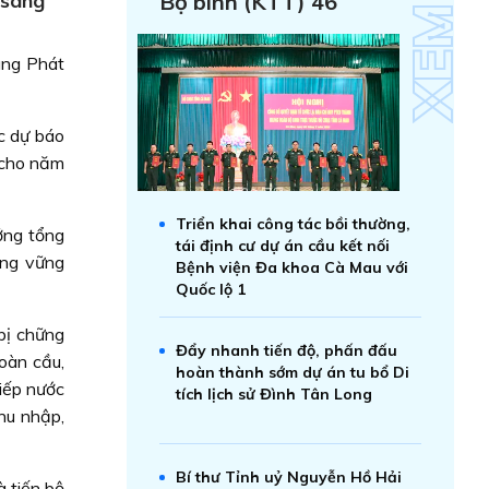
 sang
Bộ binh (KTT) 46
àng Phát
c dự báo
 cho năm
Triển khai công tác bồi thường,
ởng tổng
tái định cư dự án cầu kết nối
ởng vững
Bệnh viện Đa khoa Cà Mau với
Quốc lộ 1
bị chững
Đẩy nhanh tiến độ, phấn đấu
oàn cầu,
hoàn thành sớm dự án tu bổ Di
tiếp nước
tích lịch sử Đình Tân Long
thu nhập,
Bí thư Tỉnh uỷ Nguyễn Hồ Hải
à tiến bộ