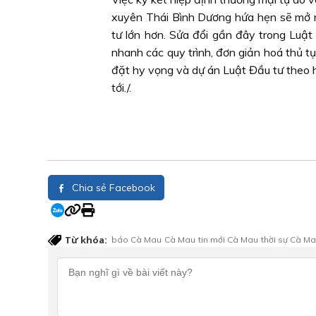
xuyên Thái Bình Dương hứa hẹn sẽ mở r
tư lớn hơn. Sửa đổi gần đây trong Luậ
nhanh các quy trình, đơn giản hoá thủ t
đặt hy vọng và dự án Luật Đầu tư theo h
tới./.
Chia sẻ Facebook
Từ khóa:
báo Cà Mau
Cà Mau
tin mới Cà Mau
thời sự Cà M