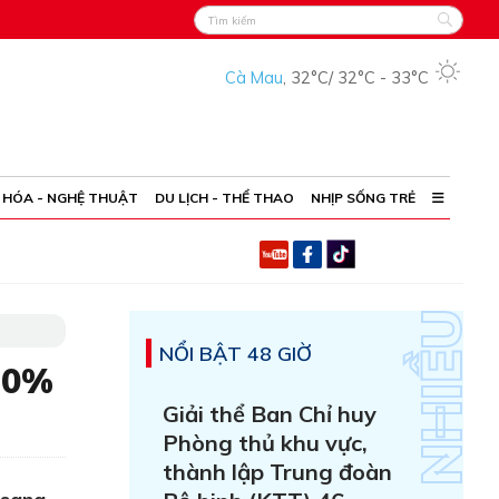
Cà Mau
,
32°C
/
32°C
-
33°C
 HÓA - NGHỆ THUẬT
DU LỊCH - THỂ THAO
NHỊP SỐNG TRẺ
NỔI BẬT 48 GIỜ
,0%
Giải thể Ban Chỉ huy
Phòng thủ khu vực,
thành lập Trung đoàn