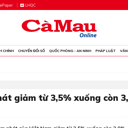
e
P
aper
LHQC
H CHÍNH
CHUYỂN ĐỔI SỐ
QUỐC PHÒNG - AN NINH
PHÁP LUẬT
VĂN
hát giảm từ 3,5% xuống còn 3