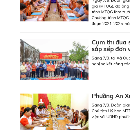
Ngày 7/8, Đoàn giá
gia (MTQG), do ông
trình MTQG làm trưở
Chương trình MTQG 
đoạn 2021-2025, nă
Cụm thi đua 
sắp xếp đơn v
Sáng 7/8, tại Xã Qu
nghị sơ kết công tá
Phường An Xu
Sáng 7/8, Đoàn giám
Chủ tịch Uỷ ban MT
việc với UBND phườ