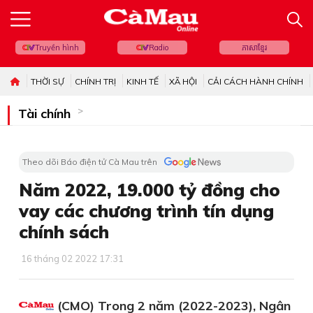
Truyền hình
Radio
ភាសាខ្មែរ
THỜI SỰ
CHÍNH TRỊ
KINH TẾ
XÃ HỘI
CẢI CÁCH HÀNH CHÍNH
Tài chính
Theo dõi Báo điện tử Cà Mau trên
Năm 2022, 19.000 tỷ đồng cho
vay các chương trình tín dụng
chính sách
16 tháng 02 2022 17:31
(CMO) Trong 2 năm (2022-2023), Ngân