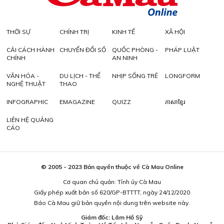
THỜI SỰ
CHÍNH TRỊ
KINH TẾ
XÃ HỘI
CẢI CÁCH HÀNH
CHUYỂN ĐỔI SỐ
QUỐC PHÒNG -
PHÁP LUẬT
CHÍNH
AN NINH
VĂN HÓA -
DU LỊCH - THỂ
NHỊP SỐNG TRẺ
LONGFORM
NGHỆ THUẬT
THAO
INFOGRAPHIC
EMAGAZINE
QUIZZ
ភាសាខ្មែរ
LIÊN HỆ QUẢNG
CÁO
© 2005 - 2023 Bản quyền thuộc về Cà Mau Online
Cơ quan chủ quản: Tỉnh ủy Cà Mau
Giấy phép xuất bản số 620/GP-BTTTT, ngày 24/12/2020
Báo Cà Mau giữ bản quyền nội dung trên website này.
Giám đốc: Lâm Hồ Sỹ