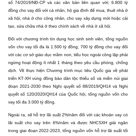
số 74/2019/NĐ-CP và các văn bản liên quan với; 6.800 tỷ
đồng cho vay đối với cá nhân, hộ gia đình để mua, thuê nhà ở
xã hội, nhà ở cho công nhân, cho vay xây dựng mới hoặc cải
tạo, sửa chữa nhà ở theo chính sách về nhà ở xã hội.
Đối với chương trình tín dụng học sinh sinh viên, tổng nguồn
vốn cho vay tối đa là 1.500 tỷ đồng; 700 tỷ đồng cho vay đối
với các cơ sở giáo dục mầm non, tiểu học ngoài công lập phải
ngừng hoạt động ít nhất 1 tháng theo yêu cầu phòng, chống
dịch. Về thực hiện Chương trình mục tiêu Quốc gia về phát
triển KT-XH vùng đồng bào dân tộc thiểu số và miền núi giai
đoạn 2021-2030 theo Nghị quyết số 88/2019/QH14 và Nghị
quyết số 120/2020/QH14 của Quốc hội, tổng nguồn vốn cho
vay tối đa 3.000 tỷ đồng.
Ngoài ra, sẽ hỗ trợ lãi suất 2%/năm đối với các khoản vay có
lãi suất cho vay trên 6%/năm và được NHCSXH giải ngân
trong giai đoạn 2022-2023, tổng nguồn vốn hỗ trợ lãi suất tối