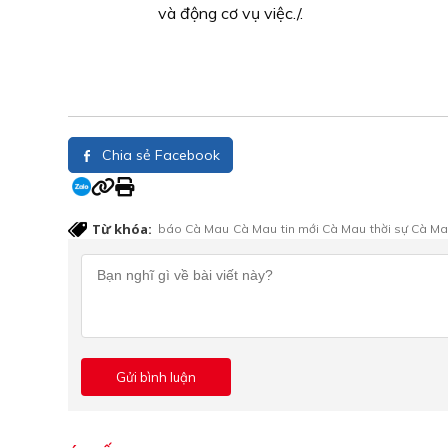
và động cơ vụ việc./.
Chia sẻ Facebook
Từ khóa:
báo Cà Mau
Cà Mau
tin mới Cà Mau
thời sự Cà M