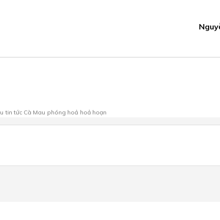
Nguy
au
tin tức Cà Mau
phóng hoả
hoả hoạn