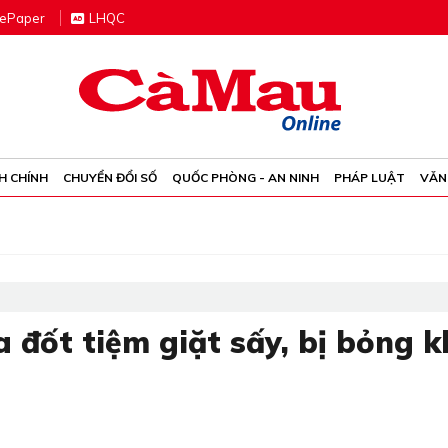
e
P
aper
LHQC
H CHÍNH
CHUYỂN ĐỔI SỐ
QUỐC PHÒNG - AN NINH
PHÁP LUẬT
VĂN
đốt tiệm giặt sấy, bị bỏng k