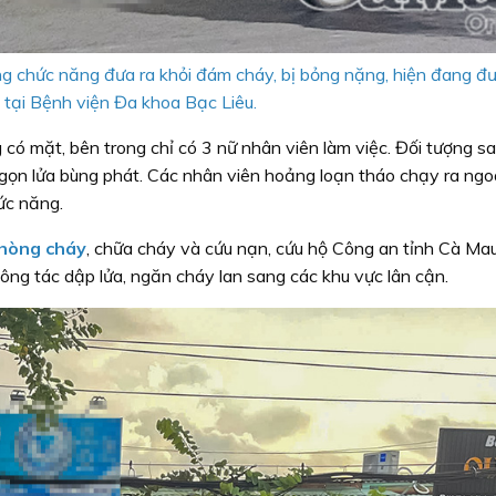
g chức năng đưa ra khỏi đám cháy, bị bỏng nặng, hiện đang đư
ị tại Bệnh viện Đa khoa Bạc Liêu.
 có mặt, bên trong chỉ có 3 nữ nhân viên làm việc. Đối tượng s
ngọn lửa bùng phát. Các nhân viên hoảng loạn tháo chạy ra ngoài
ức năng.
hòng cháy
, chữa cháy và cứu nạn, cứu hộ Công an tỉnh Cà Ma
 công tác dập lửa, ngăn cháy lan sang các khu vực lân cận.