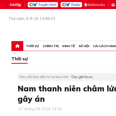
ភាសាខ្មែរ
Truyền hình
Radio
M
ultimedia
Thứ năm, 6-8-26 14:48:43
THỜI SỰ
CHÍNH TRỊ
KINH TẾ
XÃ HỘI
CẢI CÁCH HÀN
Thời sự
Theo dõi Báo điện tử Cà Mau trên
Nam thanh niên châm lửa 
gây án
07 tháng 06 2026 18:34