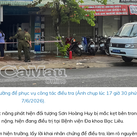
ường để phục vụ công tác điều tra (Ảnh chụp lúc 17 giờ 30 phú
7/6/2026).
ức năng phát hiện đối tượng Sơn Hoàng Huy bị mắc kẹt bên tro
nặng, hiện đang điều trị tại Bệnh viện Đa khoa Bạc Liêu.
iện trường, lấy lời khai nhân chứng để điều tra, làm rõ nguyê