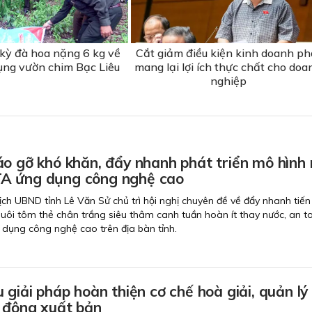
 kỳ đà hoa nặng 6 kg về
Cắt giảm điều kiện kinh doanh ph
ụng vườn chim Bạc Liêu
mang lại lợi ích thực chất cho doa
nghiệp
o gỡ khó khăn, đẩy nhanh phát triển mô hình 
A ứng dụng công nghệ cao
ịch UBND tỉnh Lê Văn Sử chủ trì hội nghị chuyên đề về đẩy nhanh tiến
nuôi tôm thẻ chân trắng siêu thâm canh tuần hoàn ít thay nước, an t
dụng công nghệ cao trên địa bàn tỉnh.
 giải pháp hoàn thiện cơ chế hoà giải, quản lý
 động xuất bản