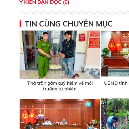
Ý KIẾN BẠN ĐỌC (0)
TIN CÙNG CHUYÊN MỤC
Thả trăn gấm quý hiếm về môi
UBND tỉnh 
trường tự nhiên