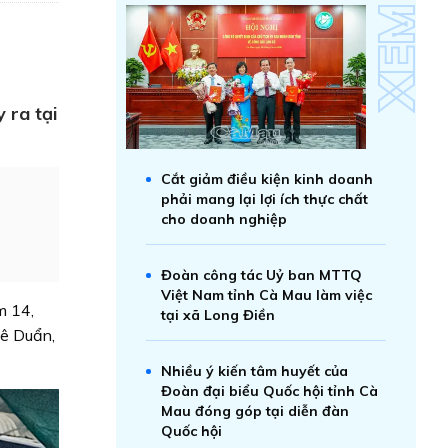
 ra tại
Cắt giảm điều kiện kinh doanh
phải mang lại lợi ích thực chất
cho doanh nghiệp
Đoàn công tác Uỷ ban MTTQ
Việt Nam tỉnh Cà Mau làm việc
m 14,
tại xã Long Điền
Lê Duẩn,
Nhiều ý kiến tâm huyết của
Đoàn đại biểu Quốc hội tỉnh Cà
Mau đóng góp tại diễn đàn
Quốc hội