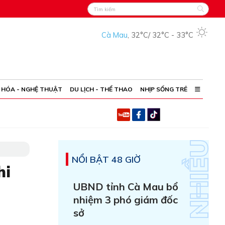
Cà Mau
,
32°C
/
32°C
-
33°C
 HÓA - NGHỆ THUẬT
DU LỊCH - THỂ THAO
NHỊP SỐNG TRẺ
NỔI BẬT 48 GIỜ
hi
UBND tỉnh Cà Mau bổ
nhiệm 3 phó giám đốc
sở