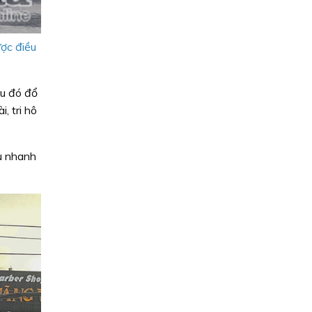
ợc điều
au đó đổ
, tri hô
u nhanh