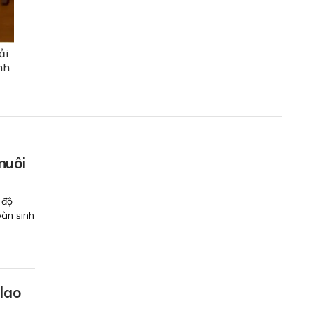
ải
nh
nuôi
 độ
oàn sinh
 lao