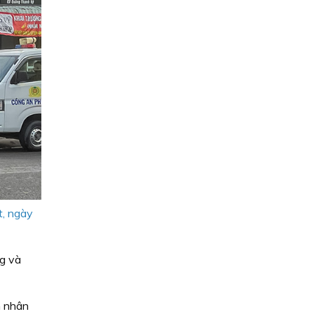
t, ngày
ng và
n nhân