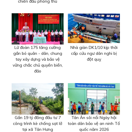
chiến đấu phòng thủ
Lữ đoàn 175 tăng cường
Nhà giàn DK1/10 kịp thời
gắn bó quân - dân, chung
cấp cứu ngư dân nghi bị
tay xây dựng và bảo vệ
đột quỵ
vững chắc chủ quyền biển,
đảo
Gần 19 tỷ đồng đầu tư 7
Tân Ân sôi nổi Ngày hội
công trình kè chống sạt lở
toàn dân bảo vệ an ninh Tổ
tại xã Tân Hưng
quốc năm 2026