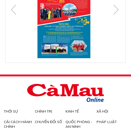
THỜI SỰ
CHÍNH TRỊ
KINH TẾ
XÃ HỘI
CẢI CÁCH HÀNH
CHUYỂN ĐỔI SỐ
QUỐC PHÒNG -
PHÁP LUẬT
CHÍNH
AN NINH