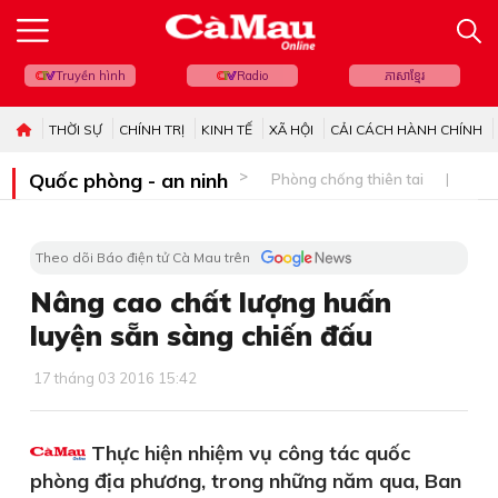
Truyền hình
Radio
ភាសាខ្មែរ
THỜI SỰ
CHÍNH TRỊ
KINH TẾ
XÃ HỘI
CẢI CÁCH HÀNH CHÍNH
Quốc phòng - an ninh
Phòng chống thiên tai
Bi
Theo dõi Báo điện tử Cà Mau trên
Nâng cao chất lượng huấn
luyện sẵn sàng chiến đấu
17 tháng 03 2016 15:42
Thực hiện nhiệm vụ công tác quốc
phòng địa phương, trong những năm qua, Ban