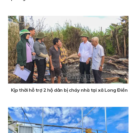
Kịp thời hỗ trợ 2 hộ dân bị cháy nhà tại xã Long Điền