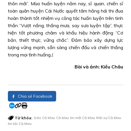
thôn mới”. Mùa huấn luyện năm nay, sĩ quan, chiến sĩ
toàn quân huyện Cái Nước quyết tâm hăng hái thi đua
hoàn thành tốt nhiệm vụ công tác huấn luyện trên tinh
thần “Vượt nắng, thắng mưa, say sưa luyện tập”, thực
hiện tốt phương châm và khẩu hiệu hành động “Cơ
bản, thiết thực, vững chắc”. Đảm bảo xây dựng lực
lượng vững mạnh, sẵn sàng chiến đấu và chiến thắng
trong mọi tình huống./.
Bài và ảnh: Kiều Châu
Chia sẻ Facebook
Từ khóa:
báo Cà Mau
Cà Mau
tin mới Cà Mau
thời sự Cà Mau
tin tức Cà Mau