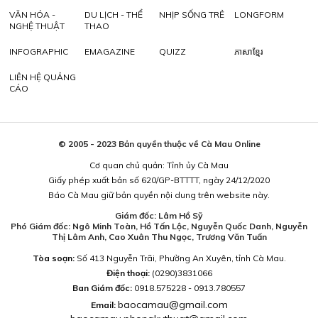
VĂN HÓA -
DU LỊCH - THỂ
NHỊP SỐNG TRẺ
LONGFORM
NGHỆ THUẬT
THAO
INFOGRAPHIC
EMAGAZINE
QUIZZ
ភាសាខ្មែរ
LIÊN HỆ QUẢNG
CÁO
© 2005 - 2023 Bản quyền thuộc về Cà Mau Online
Cơ quan chủ quản: Tỉnh ủy Cà Mau
Giấy phép xuất bản số 620/GP-BTTTT, ngày 24/12/2020
Báo Cà Mau giữ bản quyền nội dung trên website này.
Giám đốc: Lâm Hồ Sỹ
Phó Giám đốc: Ngô Minh Toàn, Hồ Tấn Lộc, Nguyễn Quốc Danh, Nguyễn
Thị Lâm Anh, Cao Xuân Thu Ngọc, Trương Văn Tuấn
Tòa soạn:
Số 413 Nguyễn Trãi, Phường An Xuyên, tỉnh Cà Mau.
Điện thoại:
(0290)3831066
Ban Giám đốc:
0918.575228 - 0913.780557
baocamau@gmail.com
Email: