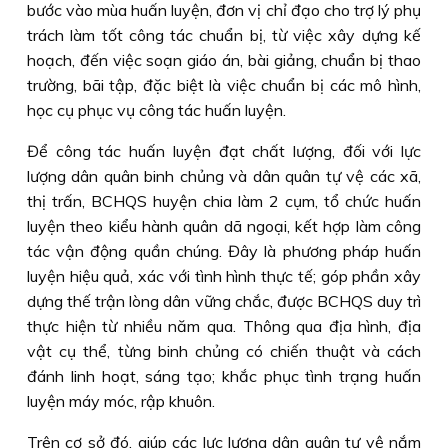
bước vào mùa huấn luyện, đơn vị chỉ đạo cho trợ lý phụ
trách làm tốt công tác chuẩn bị, từ việc xây dựng kế
hoạch, đến việc soạn giáo án, bài giảng, chuẩn bị thao
trường, bãi tập, đặc biệt là việc chuẩn bị các mô hình,
học cụ phục vụ công tác huấn luyện.
Để công tác huấn luyện đạt chất lượng, đối với lực
lượng dân quân binh chủng và dân quân tự vệ các xã,
thị trấn, BCHQS huyện chia làm 2 cụm, tổ chức huấn
luyện theo kiểu hành quân dã ngoại, kết hợp làm công
tác vận động quần chúng. Đây là phương pháp huấn
luyện hiệu quả, xác với tình hình thực tế; góp phần xây
dựng thế trận lòng dân vững chắc, được BCHQS duy trì
thực hiện từ nhiều năm qua. Thông qua địa hình, địa
vật cụ thể, từng binh chủng có chiến thuật và cách
đánh linh hoạt, sáng tạo; khắc phục tình trạng huấn
luyện máy móc, rập khuôn.
Trên cơ sở đó, giúp các lực lượng dân quân tự vệ nắm