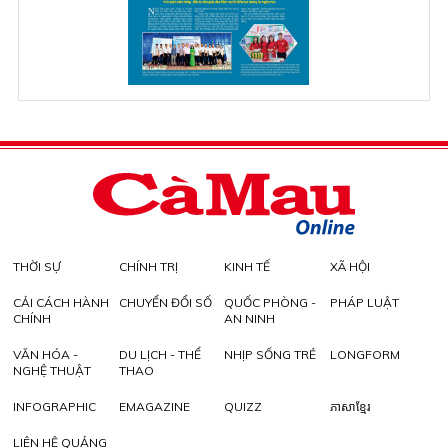
THỜI SỰ
CHÍNH TRỊ
KINH TẾ
XÃ HỘI
CẢI CÁCH HÀNH
CHUYỂN ĐỔI SỐ
QUỐC PHÒNG -
PHÁP LUẬT
CHÍNH
AN NINH
VĂN HÓA -
DU LỊCH - THỂ
NHỊP SỐNG TRẺ
LONGFORM
NGHỆ THUẬT
THAO
INFOGRAPHIC
EMAGAZINE
QUIZZ
ភាសាខ្មែរ
LIÊN HỆ QUẢNG