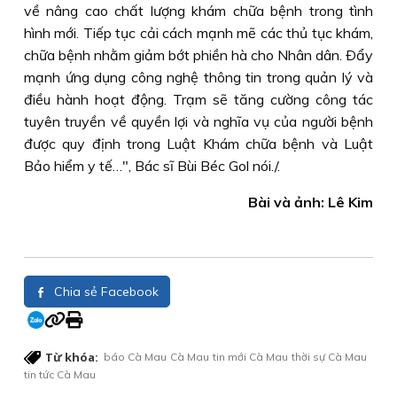
về nâng cao chất lượng khám chữa bệnh trong tình
hình mới. Tiếp tục cải cách mạnh mẽ các thủ tục khám,
chữa bệnh nhằm giảm bớt phiền hà cho Nhân dân. Ðẩy
mạnh ứng dụng công nghệ thông tin trong quản lý và
điều hành hoạt động. Trạm sẽ tăng cường công tác
tuyên truyền về quyền lợi và nghĩa vụ của người bệnh
được quy định trong Luật Khám chữa bệnh và Luật
Bảo hiểm y tế…", Bác sĩ Bùi Béc Gol nói./.
Bài và ảnh: Lê Kim
Chia sẻ Facebook
Từ khóa:
báo Cà Mau
Cà Mau
tin mới Cà Mau
thời sự Cà Mau
tin tức Cà Mau