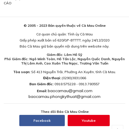
CÁO
© 2005 - 2023 Bản quyền thuộc về Cà Mau Online
Cơ quan chủ quản: Tỉnh ủy Cà Mau
Giấy phép xuất bản số 620/GP-BTTTT, ngày 24/12/2020
Báo Cà Mau giữ bản quyền nội dung trên website này.
Giám đốc: Lâm Hồ Sỹ
Phó Giám đốc: Ngô Minh Toàn, Hồ Tấn Lộc, Nguyễn Quốc Danh, Nguyễn
Thị Lâm Anh, Cao Xuân Thu Ngọc, Trương Văn Tuấn
Tòa soạn:
Số 413 Nguyễn Trãi, Phường An Xuyên, tỉnh Cà Mau.
Điện thoại:
(0290)3831066
Ban Giám đốc:
0918.575228 - 0913.780557
baocamau@gmail.com
Email:
baocamau.phongkythuat@gmail.com
Theo dõi Báo Cà Mau Online
Facebook
Youtube