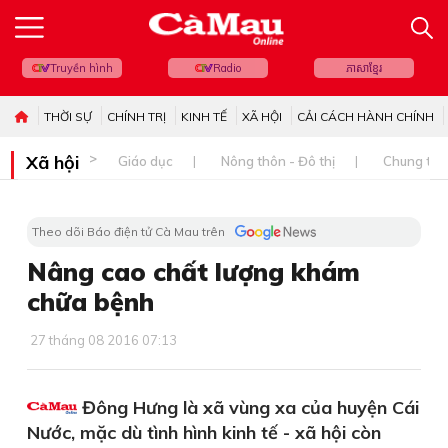
Truyền hình
Radio
ភាសាខ្មែរ
THỜI SỰ
CHÍNH TRỊ
KINH TẾ
XÃ HỘI
CẢI CÁCH HÀNH CHÍNH
Xã hội
Giáo dục
Nông thôn - Đô thị
Chung tay 
Theo dõi Báo điện tử Cà Mau trên
Nâng cao chất lượng khám
chữa bệnh
27 tháng 08 2016 07:13
Đông Hưng là xã vùng xa của huyện Cái
Nước, mặc dù tình hình kinh tế - xã hội còn