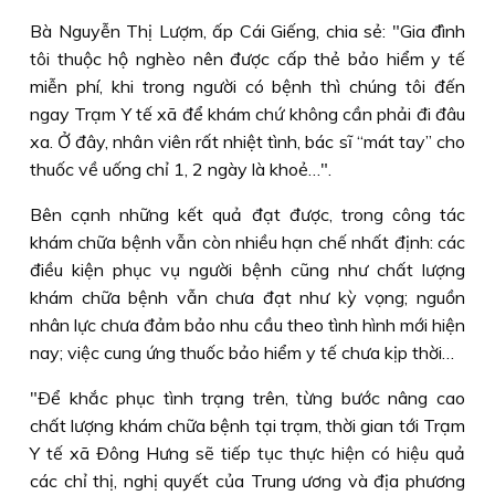
Bà Nguyễn Thị Lượm, ấp Cái Giếng, chia sẻ: "Gia đình
tôi thuộc hộ nghèo nên được cấp thẻ bảo hiểm y tế
miễn phí, khi trong người có bệnh thì chúng tôi đến
ngay Trạm Y tế xã để khám chứ không cần phải đi đâu
xa. Ở đây, nhân viên rất nhiệt tình, bác sĩ “mát tay” cho
thuốc về uống chỉ 1, 2 ngày là khoẻ…".
Bên cạnh những kết quả đạt được, trong công tác
khám chữa bệnh vẫn còn nhiều hạn chế nhất định: các
điều kiện phục vụ người bệnh cũng như chất lượng
khám chữa bệnh vẫn chưa đạt như kỳ vọng; nguồn
nhân lực chưa đảm bảo nhu cầu theo tình hình mới hiện
nay; việc cung ứng thuốc bảo hiểm y tế chưa kịp thời…
"Ðể khắc phục tình trạng trên, từng bước nâng cao
chất lượng khám chữa bệnh tại trạm, thời gian tới Trạm
Y tế xã Ðông Hưng sẽ tiếp tục thực hiện có hiệu quả
các chỉ thị, nghị quyết của Trung ương và địa phương