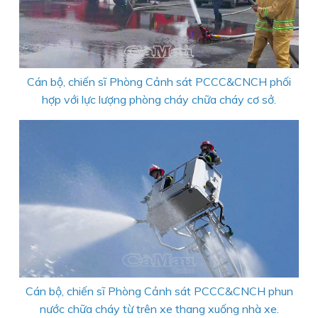
Cán bộ, chiến sĩ Phòng Cảnh sát PCCC&CNCH phối
hợp với lực lượng phòng cháy chữa cháy cơ sở.
Cán bộ, chiến sĩ Phòng Cảnh sát PCCC&CNCH phun
nước chữa cháy từ trên xe thang xuống nhà xe.