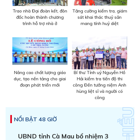
Trao nhà Đại đoàn kết, đôn
Tăng cường kiểm tra, giám
đốc hoàn thành chương
sát khai thác thuỷ sản
trình hỗ trợ nhà ở
mang tính huỷ diệt
Nâng cao chất lượng giáo
Bí thư Tỉnh uỷ Nguyễn Hồ
dục, tạo nền tảng cho giai
Hải kiểm tra tiến độ thi
đoạn phát triển mới
công Đền tưởng niệm Anh
hùng liệt sĩ và người có
công
NỔI BẬT 48 GIỜ
UBND tỉnh Cà Mau bổ nhiệm 3