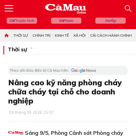
Truyền hình
Radio
ភាសាខ្មែរ
THỜI SỰ
CHÍNH TRỊ
KINH TẾ
XÃ HỘI
CẢI CÁCH HÀNH CHÍNH
Thời sự
Theo dõi Báo điện tử Cà Mau trên
Nâng cao kỹ năng phòng cháy
chữa cháy tại chỗ cho doanh
nghiệp
09 tháng 05 2026 15:07
Sáng 9/5, Phòng Cảnh sát Phòng cháy