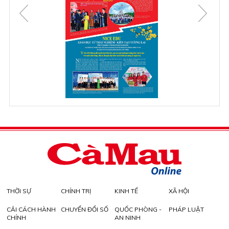
THỜI SỰ
CHÍNH TRỊ
KINH TẾ
XÃ HỘI
CẢI CÁCH HÀNH
CHUYỂN ĐỔI SỐ
QUỐC PHÒNG -
PHÁP LUẬT
CHÍNH
AN NINH