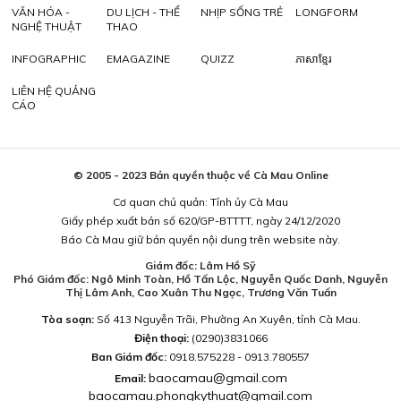
VĂN HÓA -
DU LỊCH - THỂ
NHỊP SỐNG TRẺ
LONGFORM
NGHỆ THUẬT
THAO
INFOGRAPHIC
EMAGAZINE
QUIZZ
ភាសាខ្មែរ
LIÊN HỆ QUẢNG
CÁO
© 2005 - 2023 Bản quyền thuộc về Cà Mau Online
Cơ quan chủ quản: Tỉnh ủy Cà Mau
Giấy phép xuất bản số 620/GP-BTTTT, ngày 24/12/2020
Báo Cà Mau giữ bản quyền nội dung trên website này.
Giám đốc: Lâm Hồ Sỹ
Phó Giám đốc: Ngô Minh Toàn, Hồ Tấn Lộc, Nguyễn Quốc Danh, Nguyễn
Thị Lâm Anh, Cao Xuân Thu Ngọc, Trương Văn Tuấn
Tòa soạn:
Số 413 Nguyễn Trãi, Phường An Xuyên, tỉnh Cà Mau.
Điện thoại:
(0290)3831066
Ban Giám đốc:
0918.575228 - 0913.780557
baocamau@gmail.com
Email:
baocamau.phongkythuat@gmail.com