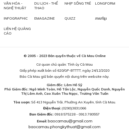
VĂN HÓA -
DU LỊCH - THỂ
NHỊP SỐNG TRẺ
LONGFORM
NGHỆ THUẬT
THAO
INFOGRAPHIC
EMAGAZINE
QUIZZ
ភាសាខ្មែរ
LIÊN HỆ QUẢNG
CÁO
© 2005 - 2023 Bản quyền thuộc về Cà Mau Online
Cơ quan chủ quản: Tỉnh ủy Cà Mau
Giấy phép xuất bản số 620/GP-BTTTT, ngày 24/12/2020
Báo Cà Mau giữ bản quyền nội dung trên website này.
Giám đốc: Lâm Hồ Sỹ
Phó Giám đốc: Ngô Minh Toàn, Hồ Tấn Lộc, Nguyễn Quốc Danh, Nguyễn
Thị Lâm Anh, Cao Xuân Thu Ngọc, Trương Văn Tuấn
Tòa soạn:
Số 413 Nguyễn Trãi, Phường An Xuyên, tỉnh Cà Mau.
Điện thoại:
(0290)3831066
Ban Giám đốc:
0918.575228 - 0913.780557
baocamau@gmail.com
Email:
baocamau.phongkythuat@gmail.com