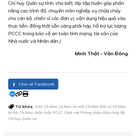
Chỉ huy Quân sự tỉnh, cho biết, lớp tập huấn góp phần
nâng cao trình độ, chuyên môn nghiệp vụ chữa cháy
cho cán bộ, chiến sĩ các đơn vị, vận dụng hiệu quả vào
thực tiễn, đồng thời sẵn sàng phối hợp, hỗ trợ lực lượng
PCCC trong bảo vệ an toàn tính mạng, tài sản của
Nhà nước và Nhân dân./.
Minh Thật - Văn Đông
Chia sẻ Facebook
Từ khóa:
báo Cà Mau
Cà Mau
tin mới Cà Mau
thời sự Cà Mau
tin tức Cà Mau
chữa cháy
PCCC
Cảnh sát Phòng cháy chữa cháy
Bộ
Chỉ huy Quân sự