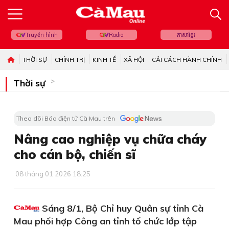
Truyền hình
Radio
ភាសាខ្មែរ
THỜI SỰ
CHÍNH TRỊ
KINH TẾ
XÃ HỘI
CẢI CÁCH HÀNH CHÍNH
Thời sự
Theo dõi Báo điện tử Cà Mau trên
Nâng cao nghiệp vụ chữa cháy
cho cán bộ, chiến sĩ
08 tháng 01 2026 18:25
Sáng 8/1, Bộ Chỉ huy Quân sự tỉnh Cà
Mau phối hợp Công an tỉnh tổ chức lớp tập