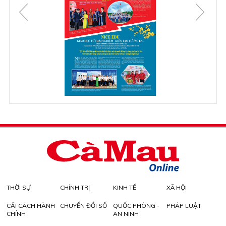
THỜI SỰ
CHÍNH TRỊ
KINH TẾ
XÃ HỘI
CẢI CÁCH HÀNH
CHUYỂN ĐỔI SỐ
QUỐC PHÒNG -
PHÁP LUẬT
CHÍNH
AN NINH