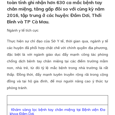
toàn tỉnh ghi nhận hơn 630 ca mắc bệnh tay
chân miệng, tăng gấp đôi so với cùng kỳ năm
2016, tập trung ở các huyện: Đầm Dơi, Thới
Bình và TP Cà Mau.
Ngành y tế tích cực
​Thực hiện sự chỉ đạo của Sở Y tế, thời gian qua, ngành y tế
các huyện đã phối hợp chặt chẽ với chính quyền địa phương,
đặc biệt là với ngành giáo dục đẩy mạnh công tác phòng
chống dịch bệnh tay chân miệng tại các điểm trường mầm
non, nhà trẻ, từ đó tỷ lệ mắc bệnh trong nhà trường là rất
thấp. Đồng thời, đẩy mạnh tuyên truyền rộng rãi trong cộng
đồng và tại hộ gia đình, để mọi người nâng cao ý thức tự
phòng tránh.
Khám sàng lọc bệnh tay chân miệng tại Bệnh viện Đa
khoa Đầm Dơi.