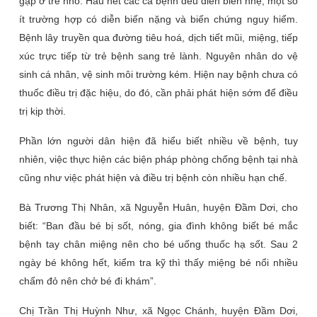
gặp ở trẻ nhỏ. Hầu hết các ca bệnh đều diễn biến nhẹ, một số
ít trường hợp có diễn biến nặng và biến chứng nguy hiểm.
Bệnh lây truyền qua đường tiêu hoá, dịch tiết mũi, miệng, tiếp
xúc trực tiếp từ trẻ bệnh sang trẻ lành. Nguyên nhân do vệ
sinh cá nhân, vệ sinh môi trường kém. Hiện nay bệnh chưa có
thuốc điều trị đặc hiệu, do đó, cần phải phát hiện sớm để điều
trị kịp thời.
Phần lớn người dân hiện đã hiểu biết nhiều về bệnh, tuy
nhiên, việc thực hiện các biện pháp phòng chống bệnh tại nhà
cũng như việc phát hiện và điều trị bệnh còn nhiều hạn chế.
Bà Trương Thị Nhân, xã Nguyễn Huân, huyện Đầm Dơi, cho
biết: “Ban đầu bé bị sốt, nóng, gia đình không biết bé mắc
bệnh tay chân miệng nên cho bé uống thuốc hạ sốt. Sau 2
ngày bé không hết, kiểm tra kỹ thì thấy miệng bé nổi nhiều
chấm đỏ nên chở bé đi khám”.
Chị Trần Thị Huỳnh Như, xã Ngọc Chánh, huyện Đầm Dơi,