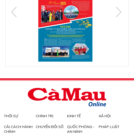
THỜI SỰ
CHÍNH TRỊ
KINH TẾ
XÃ HỘI
CẢI CÁCH HÀNH
CHUYỂN ĐỔI SỐ
QUỐC PHÒNG -
PHÁP LUẬT
CHÍNH
AN NINH