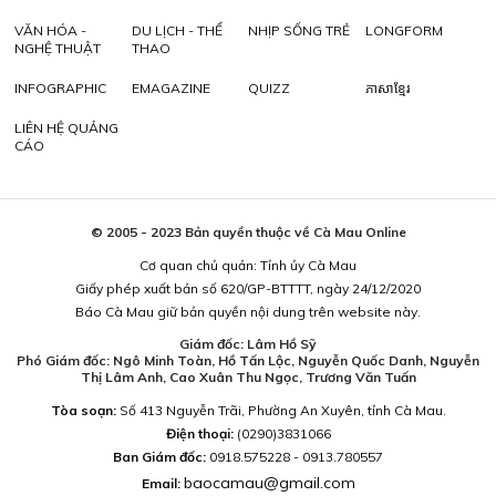
VĂN HÓA -
DU LỊCH - THỂ
NHỊP SỐNG TRẺ
LONGFORM
NGHỆ THUẬT
THAO
INFOGRAPHIC
EMAGAZINE
QUIZZ
ភាសាខ្មែរ
LIÊN HỆ QUẢNG
CÁO
© 2005 - 2023 Bản quyền thuộc về Cà Mau Online
Cơ quan chủ quản: Tỉnh ủy Cà Mau
Giấy phép xuất bản số 620/GP-BTTTT, ngày 24/12/2020
Báo Cà Mau giữ bản quyền nội dung trên website này.
Giám đốc: Lâm Hồ Sỹ
Phó Giám đốc: Ngô Minh Toàn, Hồ Tấn Lộc, Nguyễn Quốc Danh, Nguyễn
Thị Lâm Anh, Cao Xuân Thu Ngọc, Trương Văn Tuấn
Tòa soạn:
Số 413 Nguyễn Trãi, Phường An Xuyên, tỉnh Cà Mau.
Điện thoại:
(0290)3831066
Ban Giám đốc:
0918.575228 - 0913.780557
baocamau@gmail.com
Email: