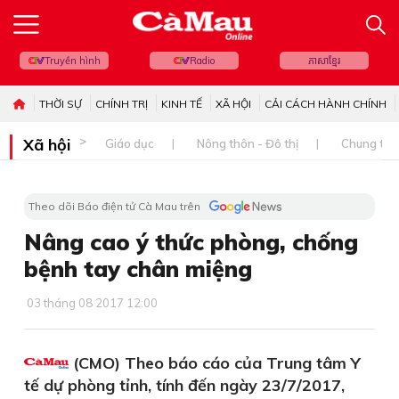
Truyền hình
Radio
ភាសាខ្មែរ
THỜI SỰ
CHÍNH TRỊ
KINH TẾ
XÃ HỘI
CẢI CÁCH HÀNH CHÍNH
Xã hội
Giáo dục
Nông thôn - Đô thị
Chung tay 
Theo dõi Báo điện tử Cà Mau trên
Nâng cao ý thức phòng, chống
bệnh tay chân miệng
03 tháng 08 2017 12:00
(CMO) Theo báo cáo của Trung tâm Y
tế dự phòng tỉnh, tính đến ngày 23/7/2017,