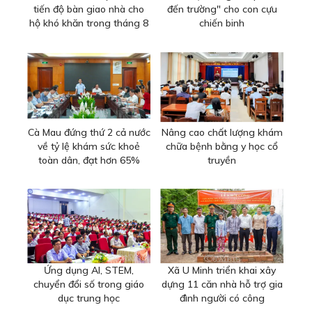
tiến độ bàn giao nhà cho
đến trường" cho con cựu
hộ khó khăn trong tháng 8
chiến binh
Cà Mau đứng thứ 2 cả nước
Nâng cao chất lượng khám
về tỷ lệ khám sức khoẻ
chữa bệnh bằng y học cổ
toàn dân, đạt hơn 65%
truyền
Ứng dụng AI, STEM,
Xã U Minh triển khai xây
chuyển đổi số trong giáo
dựng 11 căn nhà hỗ trợ gia
dục trung học
đình người có công