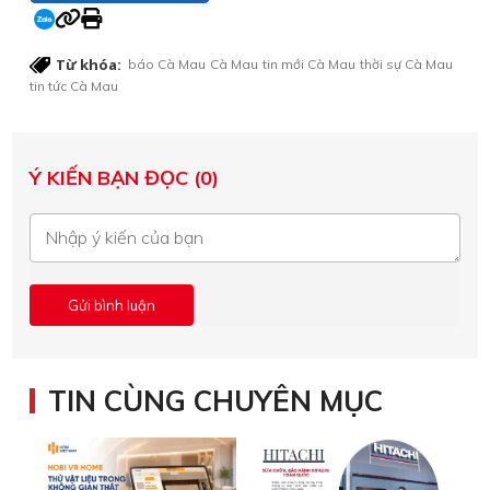
Từ khóa:
báo Cà Mau
Cà Mau
tin mới Cà Mau
thời sự Cà Mau
tin tức Cà Mau
Ý KIẾN BẠN ĐỌC (0)
TIN CÙNG CHUYÊN MỤC