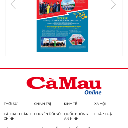
THỜI SỰ
CHÍNH TRỊ
KINH TẾ
XÃ HỘI
CẢI CÁCH HÀNH
CHUYỂN ĐỔI SỐ
QUỐC PHÒNG -
PHÁP LUẬT
CHÍNH
AN NINH