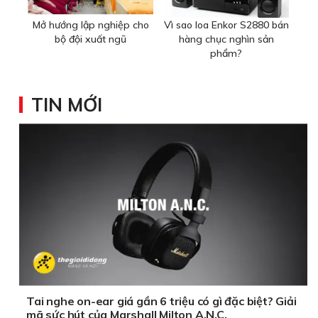
Mở hướng lập nghiệp cho
Vì sao loa Enkor S2880 bán
bộ đội xuất ngũ
hàng chục nghìn sản
phẩm?
TIN MỚI
Tai nghe on-ear giá gần 6 triệu có gì đặc biệt? Giải
mã sức hút của Marshall Milton A.N.C.