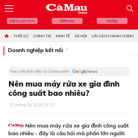
Truyền hình
Radio
ភាសាខ្មែរ
THỜI SỰ
CHÍNH TRỊ
KINH TẾ
XÃ HỘI
CẢI CÁCH HÀNH CHÍNH
Doanh nghiệp kết nối
Theo dõi Báo điện tử Cà Mau trên
Nên mua máy rửa xe gia đình
công suất bao nhiêu?
15 tháng 06 2026 16:03
Nên mua máy rửa xe gia đình công suất
bao nhiêu - đây là câu hỏi mà phần lớn người