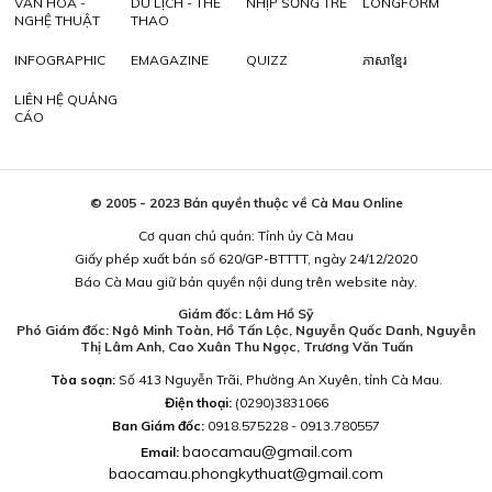
VĂN HÓA -
DU LỊCH - THỂ
NHỊP SỐNG TRẺ
LONGFORM
NGHỆ THUẬT
THAO
INFOGRAPHIC
EMAGAZINE
QUIZZ
ភាសាខ្មែរ
LIÊN HỆ QUẢNG
CÁO
© 2005 - 2023 Bản quyền thuộc về Cà Mau Online
Cơ quan chủ quản: Tỉnh ủy Cà Mau
Giấy phép xuất bản số 620/GP-BTTTT, ngày 24/12/2020
Báo Cà Mau giữ bản quyền nội dung trên website này.
Giám đốc: Lâm Hồ Sỹ
Phó Giám đốc: Ngô Minh Toàn, Hồ Tấn Lộc, Nguyễn Quốc Danh, Nguyễn
Thị Lâm Anh, Cao Xuân Thu Ngọc, Trương Văn Tuấn
Tòa soạn:
Số 413 Nguyễn Trãi, Phường An Xuyên, tỉnh Cà Mau.
Điện thoại:
(0290)3831066
Ban Giám đốc:
0918.575228 - 0913.780557
baocamau@gmail.com
Email:
baocamau.phongkythuat@gmail.com