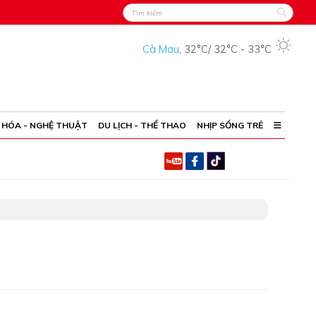
Cà Mau
,
32°C
/
32°C
-
33°C
 HÓA - NGHỆ THUẬT
DU LỊCH - THỂ THAO
NHỊP SỐNG TRẺ