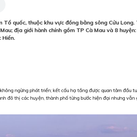
Tổ quốc, thuộc khu vực đồng bằng sông Cửu Long. Tỉ
au; địa giới hành chính gồm TP Cà Mau và 8 huyện: T
 Hiển.
 không ngừng phát triển; kết cấu hạ tầng được quan tâm đầu tư
anh đô thị các huyện, thành phố từng bước hiện đại nhưng vẫn g