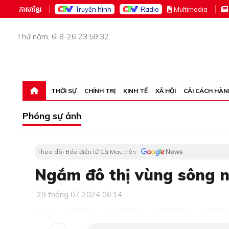
ភាសាខ្មែរ
Truyền hình
Radio
M
ultimedia
Thứ năm, 6-8-26 23:59:32
THỜI SỰ
CHÍNH TRỊ
KINH TẾ
XÃ HỘI
CẢI CÁCH HÀN
Phóng sự ảnh
Theo dõi Báo điện tử Cà Mau trên
Ngắm đô thị vùng sông 
29 tháng 07 2024 06:14