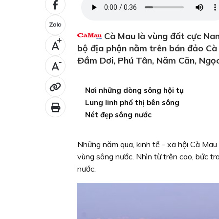
Cà Mau là vùng đất cực Nam 
+
bộ địa phận nằm trên bán đảo Cà M
Ðầm Dơi, Phú Tân, Năm Căn, Ngọc
-
Nơi những dòng sông hội tụ
Lung linh phố thị bên sông
Nét đẹp sông nước
Những năm qua, kinh tế - xã hội Cà Mau
vùng sông nước. Nhìn từ trên cao, bức tr
nước.