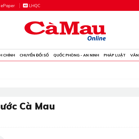
e
P
aper
LHQC
H CHÍNH
CHUYỂN ĐỔI SỐ
QUỐC PHÒNG - AN NINH
PHÁP LUẬT
VĂN
nước Cà Mau