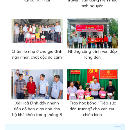
tại xã Trí Phải
truyền, vận động hiến máu
tình nguyện
Chăm lo nhà ở cho gia đình
Những công trình vun đắp
nạn nhân chất độc da cam
lòng dân
Xã Hoà Bình đẩy nhanh
Trao học bổng "Tiếp sức
tiến độ bàn giao nhà cho
đến trường" cho con cựu
hộ khó khăn trong tháng 8
chiến binh