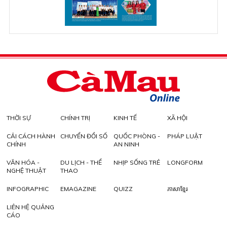
THỜI SỰ
CHÍNH TRỊ
KINH TẾ
XÃ HỘI
CẢI CÁCH HÀNH
CHUYỂN ĐỔI SỐ
QUỐC PHÒNG -
PHÁP LUẬT
CHÍNH
AN NINH
VĂN HÓA -
DU LỊCH - THỂ
NHỊP SỐNG TRẺ
LONGFORM
NGHỆ THUẬT
THAO
INFOGRAPHIC
EMAGAZINE
QUIZZ
ភាសាខ្មែរ
LIÊN HỆ QUẢNG
CÁO