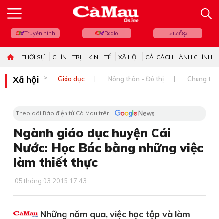
Truyền hình
Radio
ភាសាខ្មែរ
THỜI SỰ
CHÍNH TRỊ
KINH TẾ
XÃ HỘI
CẢI CÁCH HÀNH CHÍNH
Xã hội
Giáo dục
Nông thôn - Đô thị
Chung tay 
Theo dõi Báo điện tử Cà Mau trên
Ngành giáo dục huyện Cái
Nước: Học Bác bằng những việc
làm thiết thực
05 tháng 03 2015 17:43
Những năm qua, việc học tập và làm