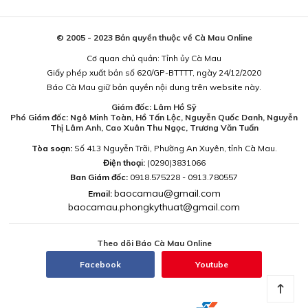
© 2005 - 2023 Bản quyền thuộc về Cà Mau Online
Cơ quan chủ quản: Tỉnh ủy Cà Mau
Giấy phép xuất bản số 620/GP-BTTTT, ngày 24/12/2020
Báo Cà Mau giữ bản quyền nội dung trên website này.
Giám đốc: Lâm Hồ Sỹ
Phó Giám đốc: Ngô Minh Toàn, Hồ Tấn Lộc, Nguyễn Quốc Danh, Nguyễn
Thị Lâm Anh, Cao Xuân Thu Ngọc, Trương Văn Tuấn
Tòa soạn:
Số 413 Nguyễn Trãi, Phường An Xuyên, tỉnh Cà Mau.
Điện thoại:
(0290)3831066
Ban Giám đốc:
0918.575228 - 0913.780557
baocamau@gmail.com
Email:
baocamau.phongkythuat@gmail.com
Theo dõi Báo Cà Mau Online
Facebook
Youtube