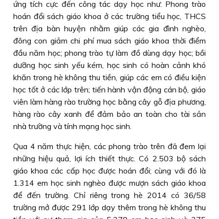
ứng tích cực đến công tác dạy học như: Phong trào
hoán đổi sách giáo khoa ở các trường tiểu học, THCS
trên địa bàn huyện nhằm giúp các gia đình nghèo,
đông con giảm chi phí mua sách giáo khoa thời điểm
đầu năm học; phong trào tự làm đồ dùng dạy học; bồi
dưỡng học sinh yếu kém, học sinh có hoàn cảnh khó
khăn trong hè không thu tiền, giúp các em có điều kiện
học tốt ở các lớp trên; tiến hành vận động cán bộ, giáo
viên làm hàng rào trường học bằng cây gỗ địa phương,
hàng rào cây xanh để đảm bảo an toàn cho tài sản
nhà trường và tính mạng học sinh.
Qua 4 năm thực hiện, các phong trào trên đã đem lại
những hiệu quả, lợi ích thiết thực. Có 2.503 bộ sách
giáo khoa các cấp học được hoán đổi; cùng với đó là
1.314 em học sinh nghèo được mượn sách giáo khoa
để đến trường. Chỉ riêng trong hè 2014 có 36/58
trường mở được 291 lớp dạy thêm trong hè không thu