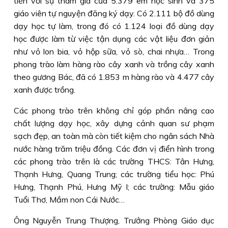
tiền với sự tham gia của 5.379 em học sinh và 375
giáo viên tự nguyện đăng ký dạy. Có 2.111 bộ đồ dùng
dạy học tự làm, trong đó có 1.124 loại đồ dùng dạy
học được làm từ việc tận dụng các vật liệu đơn giản
như vỏ lon bia, vỏ hộp sữa, vỏ sò, chai nhựa… Trong
phong trào làm hàng rào cây xanh và trồng cây xanh
theo gương Bác, đã có 1.853 m hàng rào và 4.477 cây
xanh được trồng.
Các phong trào trên không chỉ góp phần nâng cao
chất lượng dạy học, xây dựng cảnh quan sư phạm
sạch đẹp, an toàn mà còn tiết kiệm cho ngân sách Nhà
nước hàng trăm triệu đồng. Các đơn vị điển hình trong
các phong trào trên là các trường THCS: Tân Hưng,
Thạnh Hưng, Quang Trung; các trường tiểu học: Phú
Hưng, Thạnh Phú, Hưng Mỹ I; các trường: Mẫu giáo
Tuổi Thơ, Mầm non Cái Nước…
Ông Nguyễn Trung Thượng, Trưởng Phòng Giáo dục