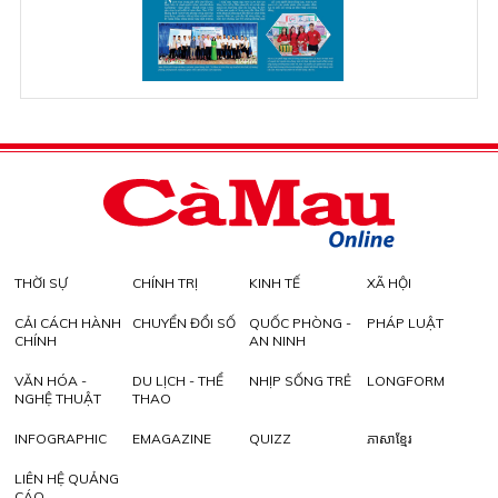
THỜI SỰ
CHÍNH TRỊ
KINH TẾ
XÃ HỘI
CẢI CÁCH HÀNH
CHUYỂN ĐỔI SỐ
QUỐC PHÒNG -
PHÁP LUẬT
CHÍNH
AN NINH
VĂN HÓA -
DU LỊCH - THỂ
NHỊP SỐNG TRẺ
LONGFORM
NGHỆ THUẬT
THAO
INFOGRAPHIC
EMAGAZINE
QUIZZ
ភាសាខ្មែរ
LIÊN HỆ QUẢNG
CÁO