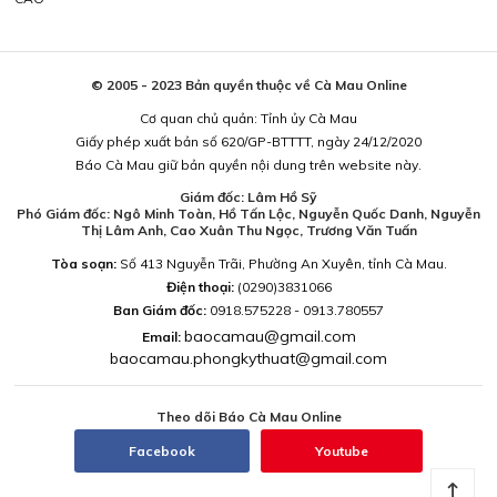
© 2005 - 2023 Bản quyền thuộc về Cà Mau Online
Cơ quan chủ quản: Tỉnh ủy Cà Mau
Giấy phép xuất bản số 620/GP-BTTTT, ngày 24/12/2020
Báo Cà Mau giữ bản quyền nội dung trên website này.
Giám đốc: Lâm Hồ Sỹ
Phó Giám đốc: Ngô Minh Toàn, Hồ Tấn Lộc, Nguyễn Quốc Danh, Nguyễn
Thị Lâm Anh, Cao Xuân Thu Ngọc, Trương Văn Tuấn
Tòa soạn:
Số 413 Nguyễn Trãi, Phường An Xuyên, tỉnh Cà Mau.
Điện thoại:
(0290)3831066
Ban Giám đốc:
0918.575228 - 0913.780557
baocamau@gmail.com
Email:
baocamau.phongkythuat@gmail.com
Theo dõi Báo Cà Mau Online
Facebook
Youtube