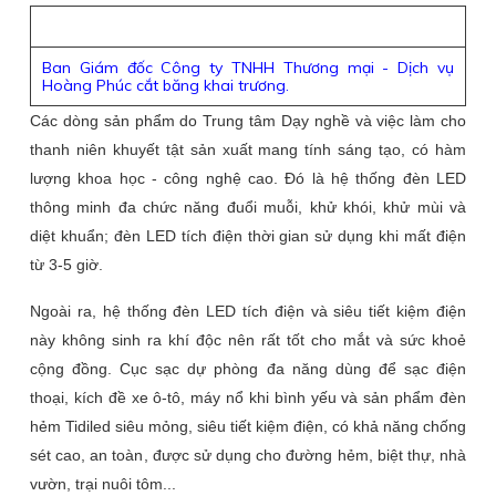
Ban Giám đốc Công ty TNHH Thương mại - Dịch vụ
Hoàng Phúc cắt băng khai trương.
Các dòng sản phẩm do Trung tâm Dạy nghề và việc làm cho
thanh niên khuyết tật sản xuất mang tính sáng tạo, có hàm
lượng khoa học - công nghệ cao. Đó là hệ thống đèn LED
thông minh đa chức năng đuổi muỗi, khử khói, khử mùi và
diệt khuẩn; đèn LED tích điện thời gian sử dụng khi mất điện
từ 3-5 giờ.
Ngoài ra, hệ thống đèn LED tích điện và siêu tiết kiệm điện
này không sinh ra khí độc nên rất tốt cho mắt và sức khoẻ
cộng đồng. Cục sạc dự phòng đa năng dùng để sạc điện
thoại, kích đề xe ô-tô, máy nổ khi bình yếu và sản phẩm đèn
hẻm Tidiled siêu mỏng, siêu tiết kiệm điện, có khả năng chống
sét cao, an toàn, được sử dụng cho đường hẻm, biệt thự, nhà
vườn, trại nuôi tôm...