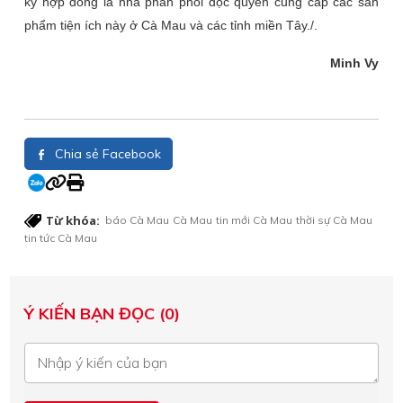
ký hợp đồng là nhà phân phối độc quyền cung cấp các sản
phẩm tiện ích này ở Cà Mau và các tỉnh miền Tây./.
Minh Vy
Chia sẻ Facebook
Từ khóa:
báo Cà Mau
Cà Mau
tin mới Cà Mau
thời sự Cà Mau
tin tức Cà Mau
Ý KIẾN BẠN ĐỌC (0)