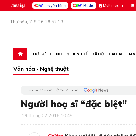
ភាសាខ្មែរ
Truyền hình
Radio
M
ultimedia
Thứ sáu, 7-8-26 18:57:13
THỜI SỰ
CHÍNH TRỊ
KINH TẾ
XÃ HỘI
CẢI CÁCH HÀN
Văn hóa - Nghệ thuật
Theo dõi Báo điện tử Cà Mau trên
Người hoạ sĩ “đặc biệt”
19 tháng 02 2016 10:49