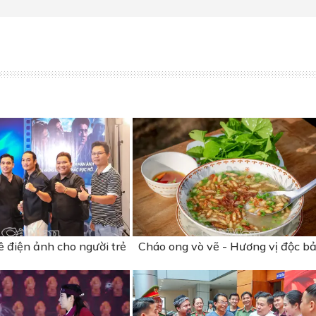
 điện ảnh cho người trẻ
Cháo ong vò vẽ - Hương vị độc b