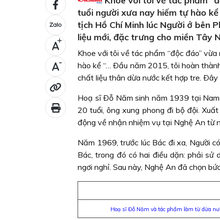
Khoe với tôi về tác phẩm “
tuổi người xưa nay hiếm tự hào k
tịch Hồ Chí Minh lúc Người ở bên P
liệu mới, đặc trưng cho miền Tây
+
Khoe với tôi về tác phẩm “độc đáo” vừa 
-
hào kể “… Ðầu năm 2015, tôi hoàn thàn
chất liệu thân dừa nước kết hợp tre. Ðây
Hoạ sĩ Ðỗ Năm sinh năm 1939 tại Nam 
20 tuổi, ông xung phong đi bộ đội. Xuấ
động về nhận nhiệm vụ tại Nghệ An từ n
Năm 1969, trước lúc Bác đi xa, Người c
Bác, trong đó có hai điều dặn: phải sử
ngơi nghỉ. Sau này, Nghệ An đã chọn bức
Hoạ sĩ Đỗ Năm và tác phẩm làm từ dừa nước