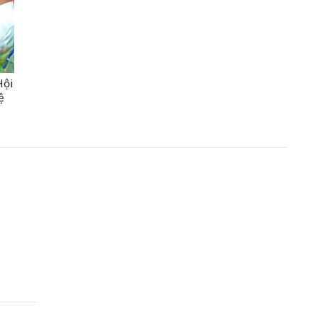
Hội
ệ