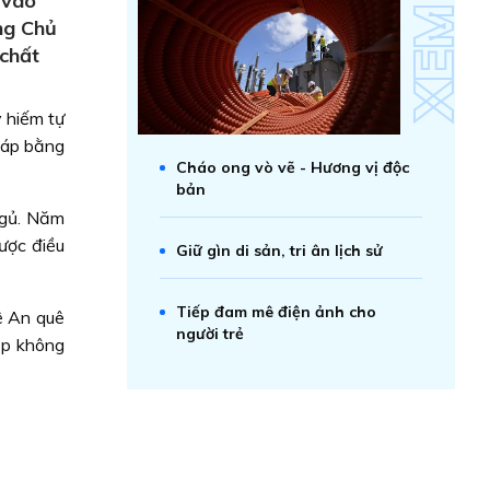
 vào
ng Chủ
 chất
 hiếm tự
háp bằng
Cháo ong vò vẽ - Hương vị độc
bản
ngủ. Năm
ược điều
Giữ gìn di sản, tri ân lịch sử
Tiếp đam mê điện ảnh cho
ệ An quê
người trẻ
ập không