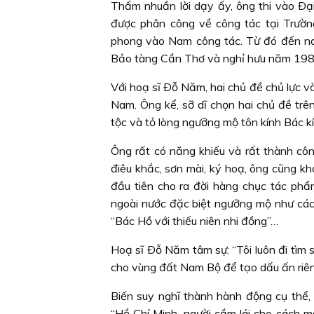
Thấm nhuần lời dạy ấy, ông thi vào Ð
được phân công về công tác tại Trư
phong vào Nam công tác. Từ đó đến nay
Bảo tàng Cần Thơ và nghỉ hưu năm 198
Với hoạ sĩ Ðỗ Năm, hai chủ đề chủ lực v
Nam. Ông kể, sỡ dĩ chọn hai chủ đề trê
tộc và tỏ lòng ngưỡng mộ tôn kính Bác k
Ông rất có năng khiếu và rất thành công
điêu khắc, sơn mài, ký hoạ, ông cũng kh
đầu tiên cho ra đời hàng chục tác phẩ
ngoài nước đặc biệt ngưỡng mộ như các 
“Bác Hồ với thiếu niên nhi đồng”…
Hoạ sĩ Ðỗ Năm tâm sự: “Tôi luôn đi tìm s
cho vùng đất Nam Bộ để tạo dấu ấn riên
Biến suy nghĩ thành hành động cụ thể, 
“Hồ Chí Minh, người cầm lái cho cách m