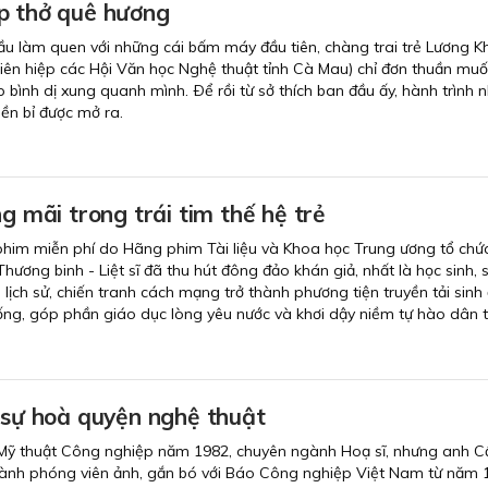
p thở quê hương
ầu làm quen với những cái bấm máy đầu tiên, chàng trai trẻ Lương Kh
Liên hiệp các Hội Văn học Nghệ thuật tỉnh Cà Mau) chỉ đơn thuần muố
p bình dị xung quanh mình. Ðể rồi từ sở thích ban đầu ấy, hành trình 
ền bỉ được mở ra.
ng mãi trong trái tim thế hệ trẻ
phim miễn phí do Hãng phim Tài liệu và Khoa học Trung ương tổ chức
ơng binh - Liệt sĩ đã thu hút đông đảo khán giả, nhất là học sinh, 
lịch sử, chiến tranh cách mạng trở thành phương tiện truyền tải sinh
thống, góp phần giáo dục lòng yêu nước và khơi dậy niềm tự hào dân t
 sự hoà quyện nghệ thuật
 Mỹ thuật Công nghiệp năm 1982, chuyên ngành Hoạ sĩ, nhưng anh 
ở thành phóng viên ảnh, gắn bó với Báo Công nghiệp Việt Nam từ năm