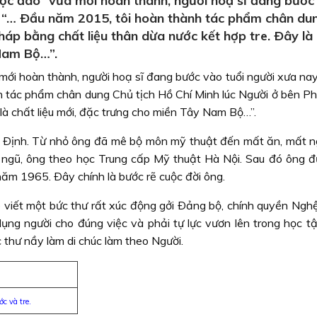
độc đáo” vừa mới hoàn thành, người hoạ sĩ đang bước
ể “… Ðầu năm 2015, tôi hoàn thành tác phẩm chân du
háp bằng chất liệu thân dừa nước kết hợp tre. Ðây là
 Nam Bộ…”.
mới hoàn thành, người hoạ sĩ đang bước vào tuổi người xưa nay
h tác phẩm chân dung Chủ tịch Hồ Chí Minh lúc Người ở bên P
 là chất liệu mới, đặc trưng cho miền Tây Nam Bộ…”.
Ðịnh. Từ nhỏ ông đã mê bộ môn mỹ thuật đến mất ăn, mất 
t ngũ, ông theo học Trung cấp Mỹ thuật Hà Nội. Sau đó ông đ
ăm 1965. Ðây chính là bước rẽ cuộc đời ông.
ó viết một bức thư rất xúc động gởi Ðảng bộ, chính quyền Ngh
 dụng người cho đúng việc và phải tự lực vươn lên trong học t
 thư nầy làm di chúc làm theo Người.
 và tre.