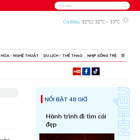
Cà Mau
,
32°C
/
32°C
-
33°C
 HÓA - NGHỆ THUẬT
DU LỊCH - THỂ THAO
NHỊP SỐNG TRẺ
NỔI BẬT 48 GIỜ
Hành trình đi tìm cái
đẹp