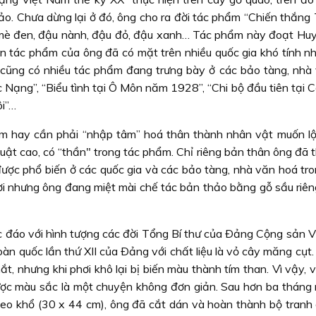
xảo. Chưa dừng lại ở đó, ông cho ra đời tác phẩm “Chiến thắng
 mè đen, đậu nành, đậu đỏ, đậu xanh… Tác phẩm này đoạt Hu
 tác phẩm của ông đã có mặt trên nhiều quốc gia khó tính nh
 cũng có nhiều tác phẩm đang trưng bày ở các bảo tàng, nhà
ạng”, “Biểu tình tại Ô Môn năm 1928”, “Chi bộ đầu tiên tại C
ôi”…
 hay cần phải “nhập tâm” hoá thân thành nhân vật muốn lột
uật cao, có “thần" trong tác phẩm. Chỉ riêng bản thân ông đã 
ược phổ biến ở các quốc gia và các bảo tàng, nhà văn hoá tro
ời nhưng ông đang miệt mài chế tác bản thảo bằng gỗ sầu riêng
ộc đáo với hình tượng các đời Tổng Bí thư của Ðảng Cộng sản V
àn quốc lần thứ XII của Ðảng với chất liệu là vỏ cây măng cụt
t, nhưng khi phơi khô lại bị biến màu thành tím than. Vì vậy, v
ược màu sắc là một chuyện không đơn giản. Sau hơn ba tháng 
eo khổ (30 x 44 cm), ông đã cắt dán và hoàn thành bộ tranh 