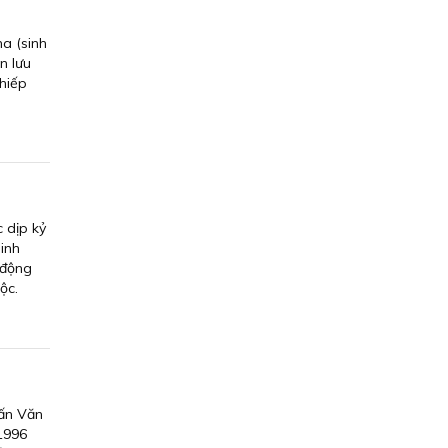
a (sinh
n lưu
nhiếp
 dịp kỷ
sinh
 động
ộc.
Cấn Văn
 1996