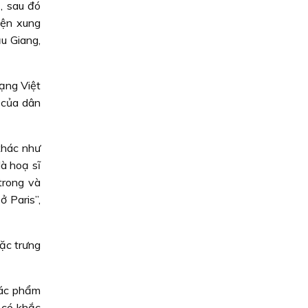
, sau đó
yện xung
u Giang,
mạng Việt
 của dân
khác như
là hoạ sĩ
trong và
 Paris”,
đặc trưng
tác phẩm
 có khắc