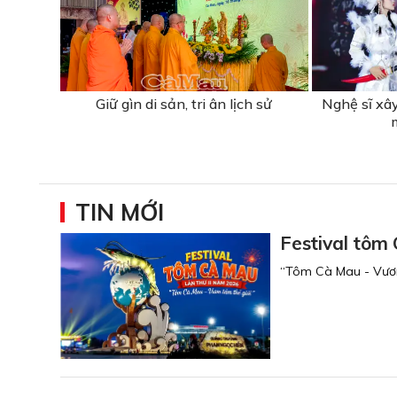
Giữ gìn di sản, tri ân lịch sử
Nghệ sĩ xâ
TIN MỚI
Festival tôm
“Tôm Cà Mau - Vươn