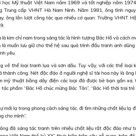
ại học Mỹ thuật Việt Nam năm 1969 và tốt nghiệp năm 1974
ờng Trung cấp VHNT Hà Nam Ninh. Năm 1981, ông tình ngu
, ông lần lượt công tác qua nhiều cơ quan: Trường VHNT Hậ
9.
à là kim chỉ nam trong sáng tác là hình tượng Bác Hồ và cách 
n là muốn lưu giữ cho thế hệ sau quá trình đấu tranh anh dũng
ính yêu.
 về thể loại tranh lụa và sơn dầu. Tuy vậy, với các thể loại 
á thành công. Nét độc đáo ở người nghệ sĩ tài hoa này là ông 
m mỹ thuật bằng dây điện các loại đã được bè bạn gần xa, 
tác phẩm “Bác Hồ chúc mừng Bác Tôn”, “Bác Hồ thời trai trẻ ở
ự mới lạ trong phong cách sáng tác, đi tìm những chất liệu lạ 
g cho mình”.
ông đã sáng tác tranh trên nhiều chất liệu rất độc đáo như 
ạng Việt Nam thế kỷ XX” thực hiện trên cây gỗ quao, trên đó