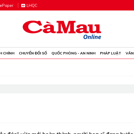
e
P
aper
LHQC
H CHÍNH
CHUYỂN ĐỔI SỐ
QUỐC PHÒNG - AN NINH
PHÁP LUẬT
VĂN