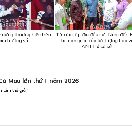
y dựng thương hiệu trên
Từ xóm, ấp địa đầu cực Nam đến 
môi trường số
thi toàn quốc của lực lượng bảo v
ANTT ở cơ sở
 Cà Mau lần thứ II năm 2026
 tầm thế giới”