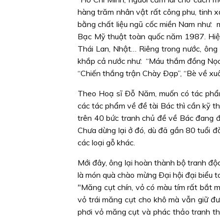
hàng trăm nhân vật rất công phu, tinh 
bằng chất liệu ngũ cốc miền Nam như:
Bạc Mỹ thuật toàn quốc năm 1987. Hiện
Thái Lan, Nhật… Riêng trong nước, ông
khắp cả nước như: “Máu thắm đồng Nọc N
“Chiến thắng trận Chày Ðạp”, “Bè về xu
Theo Hoạ sĩ Ðỗ Năm, muốn có tác phẩm
các tác phẩm về đề tài Bác thì cần kỹ th
trên 40 bức tranh chủ đề về Bác đang đ
Chưa dừng lại ở đó, dù đã gần 80 tuổi đ
các loại gỗ khác.
Mới đây, ông lại hoàn thành bộ tranh đ
là món quà chào mừng Ðại hội đại biểu to
"Măng cụt chín, vỏ có màu tím rất bắt mắ
vỏ trái măng cụt cho khô mà vẫn giữ đ
phơi vỏ măng cụt và phác thảo tranh th