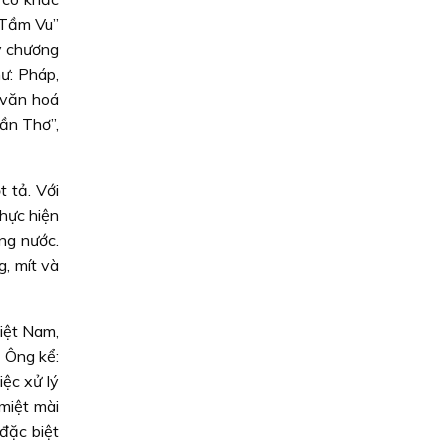
 Tầm Vu”
y chương
ư: Pháp,
 văn hoá
ần Thơ”,
 tả. Với
thực hiện
ng nước.
, mít và
iệt Nam,
. Ông kể:
iệc xử lý
miệt mài
đặc biệt