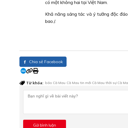
có một không hai tại Việt Nam.
Khả năng sáng tác và ý tưởng độc đáo 
bao./.
Chia sẻ Facebook
Từ khóa:
báo Cà Mau
Cà Mau
tin mới Cà Mau
thời sự Cà M