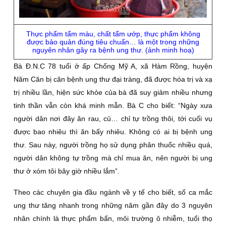
Thực phẩm tẩm màu, chất tẩm ướp, thực phẩm không
được bảo quản đúng tiêu chuẩn… là một trong những
nguyên nhân gây ra bệnh ung thư. (ảnh minh hoạ)
Bà Đ.N.C 78 tuổi ở ấp Chống Mỹ A, xã Hàm Rồng, huyện
Năm Căn bị căn bệnh ung thư đại tràng, đã được hóa trị và xạ
trị nhiều lần, hiện sức khỏe của bà đã suy giảm nhiều nhưng
tinh thần vẫn còn khá minh mẫn. Bà C cho biết: “Ngày xưa
người dân nơi đây ăn rau, củ… chỉ tự trồng thôi, tới cuối vụ
được bao nhiêu thì ăn bấy nhiêu. Không có ai bị bệnh ung
thư. Sau này, người trồng họ sử dụng phân thuốc nhiều quá,
người dân không tự trồng mà chỉ mua ăn, nên người bị ung
thư ở xóm tôi bây giờ nhiều lắm”.
Theo các chuyên gia đầu ngành về y tế cho biết, số ca mắc
ung thư tăng nhanh trong những năm gần đây do 3 nguyên
nhân chính là thực phẩm bẩn, môi trường ô nhiễm, tuổi thọ