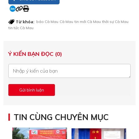
Từ khóa:
báo Cà Mau
Cà Mau
tin mới Cà Mau
thời sự Cà Mau
tin tức Cà Mau
Ý KIẾN BẠN ĐỌC (0)
TIN CÙNG CHUYÊN MỤC