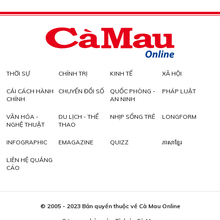
THỜI SỰ
CHÍNH TRỊ
KINH TẾ
XÃ HỘI
CẢI CÁCH HÀNH
CHUYỂN ĐỔI SỐ
QUỐC PHÒNG -
PHÁP LUẬT
CHÍNH
AN NINH
VĂN HÓA -
DU LỊCH - THỂ
NHỊP SỐNG TRẺ
LONGFORM
NGHỆ THUẬT
THAO
INFOGRAPHIC
EMAGAZINE
QUIZZ
ភាសាខ្មែរ
LIÊN HỆ QUẢNG
CÁO
© 2005 - 2023 Bản quyền thuộc về Cà Mau Online