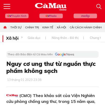
Truyền hình
Radio
ភាសាខ្មែរ
THỜI SỰ
CHÍNH TRỊ
KINH TẾ
XÃ HỘI
CẢI CÁCH HÀNH CHÍNH
Xã hội
Giáo dục
Nông thôn - Đô thị
Chung tay 
Theo dõi Báo điện tử Cà Mau trên
Nguy cơ ung thư từ nguồn thực
phẩm không sạch
13 tháng 01 2023 23:38
(CMO) Theo khảo sát của Viện Nghiên
cứu phòng chống ung thư, trong 15 năm qua,