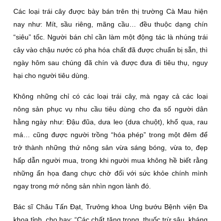
Các loại trái cây được bày bán trên thị trường Cà Mau hiện
nay như: Mít, sầu riêng, mãng cầu… đều thuộc dạng chín
“siêu” tốc. Người bán chỉ cần làm một động tác là nhúng trái
cây vào chậu nước có pha hóa chất đã được chuẩn bị sẵn, thì
ngày hôm sau chúng đã chín và được đưa đi tiêu thụ, nguy
hại cho người tiêu dùng.
Không những chỉ có các loại trái cây, mà ngay cả các loại
nông sản phục vụ nhu cầu tiêu dùng cho đa số người dân
hằng ngày như: Đậu đũa, dưa leo (dưa chuột), khổ qua, rau
má… cũng được người trồng “hóa phép” trong một đêm để
trở thành những thứ nông sản vừa sáng bóng, vừa to, đẹp
hấp dẫn người mua, trong khi người mua không hề biết rằng
những ẩn họa đang chực chờ đối với sức khỏe chính mình
ngay trong mớ nông sản nhìn ngon lành đó.
Bác sĩ Châu Tấn Đạt, Trưởng khoa Ung bướu Bệnh viện Đa
khoa tỉnh, cho hay: “Các chất tăng trọng, thuốc trừ sâu, kháng