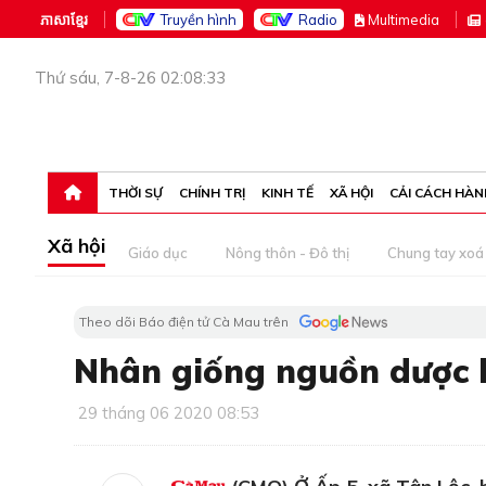
ភាសាខ្មែរ
Truyền hình
Radio
M
ultimedia
Thứ sáu, 7-8-26 02:08:33
THỜI SỰ
CHÍNH TRỊ
KINH TẾ
XÃ HỘI
CẢI CÁCH HÀN
Xã hội
Giáo dục
Nông thôn - Đô thị
Chung tay xoá 
Theo dõi Báo điện tử Cà Mau trên
Nhân giống nguồn dược l
29 tháng 06 2020 08:53