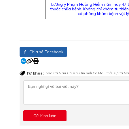
Lương y Phạm Hoàng Hiểm năm nay 47 tu
thuốc chữa bệnh. Không chỉ khám từ thiện
có phòng khám bệnh vật lý tr
Chia sẻ Facebook
Từ khóa:
báo Cà Mau
Cà Mau
tin mới Cà Mau
thời sự Cà M