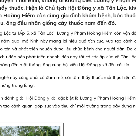
huyện Thới Bình, không ai không biết Lương y Phạm 
hầy thuốc. Hiện là Chủ tịch Hội Đông y xã Tân Lộc, kh
ạm Hoàng Hiểm còn cùng gia đình khám bệnh, bốc thuố
đâu, ông đều nhân giống cây thuốc nam đến đó.
 Lộc tự (Ấp 5, xã Tân Lộc), Lương y Phạm Hoàng Hiểm còn vận đ
năm qua, mô hình này mang lại hiệu quả tích cực, vừa tạo cảnh
o tồn và phát triển nguồn dược liệu chữa bệnh cho người dân. Do 
 chu đáo nên phát triển nhanh, đến nay tất cả các ấp của xã Tân Lộ
áng đến một tháng, ông cùng hội viên Hội Đông y xã đến cắt tỉa.
ghề này cũng phải có đam mê, cái tâm thầy thuốc mới thực hiện đ
mừng trong lòng”.
 đánh giá: “Hội Đông y xã, đặc biệt là Lương y Phạm Hoàng Hiể
òn tạo cảnh quan, góp sức vào tiêu chí môi trường trong xây dựng 