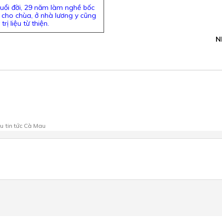
ổi đời, 29 năm làm nghề bốc
 cho chùa, ở nhà lương y cũng
ị liệu từ thiện.
N
au
tin tức Cà Mau