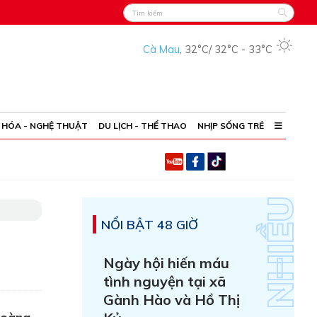
Cà Mau
,
32°C
/
32°C
-
33°C
 HÓA - NGHỆ THUẬT
DU LỊCH - THỂ THAO
NHỊP SỐNG TRẺ
NỔI BẬT 48 GIỜ
Ngày hội hiến máu
tình nguyện tại xã
Gành Hào và Hồ Thị