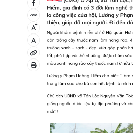
(CMO) Ở Ấp 5, xã Tân Lộc, 
Hiểm, gia đình có 3 đời làm nghề t
lo công việc của hội, Lương y Ph
thiện, giúp đỡ mọi người. Đi đến 
+
Ngoài khám bệnh miễn phí ở Hội quán Hưng
-
dân trồng cây thuốc nam làm hàng rào. 4 
trường xanh - sạch - đẹp, vừa góp phần bả
tốt, phù hợp với thổ nhưỡng, được chăm sóc
màu xanh hàng rào cây thuốc nam.Từ nửa th
Lương y Phạm Hoàng Hiểm cho biết: “Làm n
trọng làm sao cho bà con hết bệnh là mình 
Chủ tịch UBND xã Tân Lộc Nguyễn Văn Toàn
giống nguồn dược liệu tại địa phương và c
mới”./.