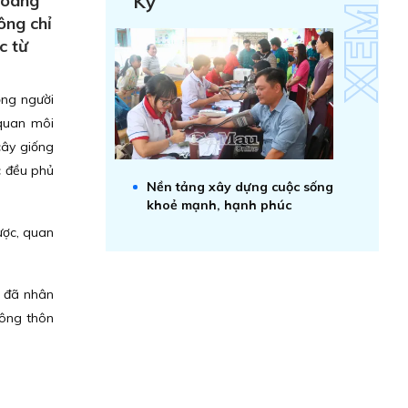
Hoàng
Kỷ
ông chỉ
c từ
ộng người
 quan môi
cây giống
c đều phủ
Nền tảng xây dựng cuộc sống
khoẻ mạnh, hạnh phúc
ược, quan
m đã nhân
nông thôn