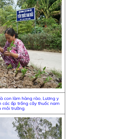
à con làm hàng rào, Lương y
 các ấp trồng cây thuốc nam
n môi trường.