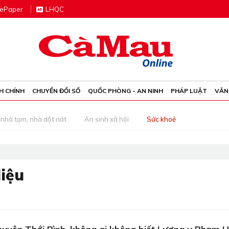
e
P
aper
LHQC
H CHÍNH
CHUYỂN ĐỔI SỐ
QUỐC PHÒNG - AN NINH
PHÁP LUẬT
VĂN
nhà tạm, nhà dột nát
An sinh xã hội
Sức khoẻ
iệu