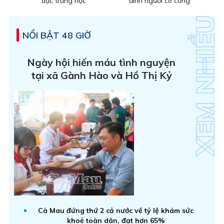
dục trung học
đình người có công
NỔI BẬT 48 GIỜ
Ngày hội hiến máu tình nguyện
tại xã Gành Hào và Hồ Thị Kỷ
Cà Mau đứng thứ 2 cả nước về tỷ lệ khám sức
khoẻ toàn dân, đạt hơn 65%