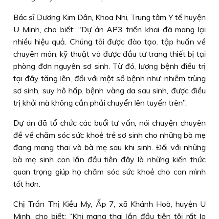
Bác sĩ Dương Kim Dân, Khoa Nhi, Trung tâm Y tế huyện
U Minh, cho biết: “Dự án AP3 triển khai đã mang lại
nhiều hiệu quả. Chúng tôi được đào tạo, tập huấn về
chuyên môn, kỹ thuật và được đầu tư trang thiết bị tại
phòng đơn nguyên sơ sinh. Từ đó, lượng bệnh điều trị
tại đây tăng lên, đối với một số bệnh như: nhiễm trùng
sơ sinh, suy hô hấp, bệnh vàng da sau sinh, được điều
trị khỏi mà không cần phải chuyển lên tuyến trên”.
Dự án đã tổ chức các buổi tư vấn, nói chuyện chuyên
đề về chăm sóc sức khoẻ trẻ sơ sinh cho những bà mẹ
đang mang thai và bà mẹ sau khi sinh. Ðối với những
bà mẹ sinh con lần đầu tiên đây là những kiến thức
quan trọng giúp họ chăm sóc sức khoẻ cho con mình
tốt hơn.
Chị Trần Thị Kiều My, Ấp 7, xã Khánh Hoà, huyện U
Minh, cho biết: “Khi mang thai lần đầu tiên tôi rất lo