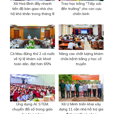
Xã Hoà Bình đẩy nhanh
Trao học bổng "Tiếp sức
tiến độ bàn giao nhà cho
đến trường" cho con cựu
hộ khó khăn trong tháng 8
chiến binh
Cà Mau đứng thứ 2 cả nước
Nâng cao chất lượng khám
về tỷ lệ khám sức khoẻ
chữa bệnh bằng y học cổ
toàn dân, đạt hơn 65%
truyền
Ứng dụng AI, STEM,
Xã U Minh triển khai xây
chuyển đổi số trong giáo
dựng 11 căn nhà hỗ trợ gia