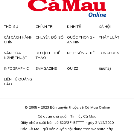
THỜI SỰ
CHÍNH TRỊ
KINH TẾ
XÃ HỘI
CẢI CÁCH HÀNH
CHUYỂN ĐỔI SỐ
QUỐC PHÒNG -
PHÁP LUẬT
CHÍNH
AN NINH
VĂN HÓA -
DU LỊCH - THỂ
NHỊP SỐNG TRẺ
LONGFORM
NGHỆ THUẬT
THAO
INFOGRAPHIC
EMAGAZINE
QUIZZ
ភាសាខ្មែរ
LIÊN HỆ QUẢNG
CÁO
© 2005 - 2023 Bản quyền thuộc về Cà Mau Online
Cơ quan chủ quản: Tỉnh ủy Cà Mau
Giấy phép xuất bản số 620/GP-BTTTT, ngày 24/12/2020
Báo Cà Mau giữ bản quyền nội dung trên website này.