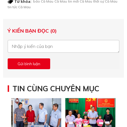
Từ khóa:
báo Cà Mau
Cà Mau
tin mới Cà Mau
thời sự Cà Mau
tin tức Cà Mau
Ý KIẾN BẠN ĐỌC (0)
TIN CÙNG CHUYÊN MỤC