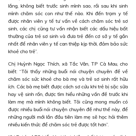
lắng, không biết trước sinh mình sao, rồi sau khi sinh
mình chăm sóc con như thế nào. Khi đến trạm y tế
được nhân viên y tế tư vấn về cách chăm sóc trẻ sơ
sinh, các chị cũng tư vấn nhận biết các dấu hiệu bất
thường của trẻ sơ sinh và đưa trẻ đến cơ sở y tế gần
nhất để nhân viên y tế can thiệp kịp thời, đảm bảo sức
khoẻ cho trẻ”.
Chị Huỳnh Ngọc Thích, xã Tắc Vân, TP Cà Mau, cho
biết: “Tôi thấy những buổi nói chuyện chuyên đề về
chăm sóc sức khoẻ cho bà mẹ và trẻ sơ sinh rất hữu
ích. Các bà mẹ biết được cách sơ cứu khi trẻ bị sặc sữa
hay vệ sinh rốn, được tìm hiểu những vấn đề trước khi
làm mẹ mà mình không biết. Tôi cũng mong muốn có
được nhiều buổi nói chuyện chuyên đề như thế này, để
những người mới lần đầu tiên làm mẹ sẽ học hỏi thêm
nhiều kiến thức để chăm sóc trẻ được tốt hơn”.