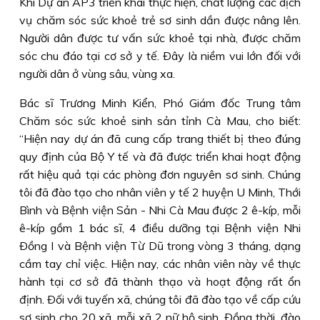
Khi Dự án AP3 triển khai thực hiện, chất lượng các dịch
vụ chăm sóc sức khoẻ trẻ sơ sinh dần được nâng lên.
Người dân được tư vấn sức khoẻ tại nhà, được chăm
sóc chu đáo tại cơ sở y tế. Ðây là niềm vui lớn đối với
người dân ở vùng sâu, vùng xa.
Bác sĩ Trương Minh Kiển, Phó Giám đốc Trung tâm
Chăm sóc sức khoẻ sinh sản tỉnh Cà Mau, cho biết:
“Hiện nay dự án đã cung cấp trang thiết bị theo đúng
quy định của Bộ Y tế và đã được triển khai hoạt động
rất hiệu quả tại các phòng đơn nguyên sơ sinh. Chúng
tôi đã đào tạo cho nhân viên y tế 2 huyện U Minh, Thới
Bình và Bệnh viện Sản - Nhi Cà Mau được 2 ê-kíp, mỗi
ê-kíp gồm 1 bác sĩ, 4 điều dưỡng tại Bệnh viện Nhi
Ðồng I và Bệnh viện Từ Dũ trong vòng 3 tháng, dạng
cầm tay chỉ việc. Hiện nay, các nhân viên này về thực
hành tại cơ sở đã thành thạo và hoạt động rất ổn
định. Ðối với tuyến xã, chúng tôi đã đào tạo về cấp cứu
sơ sinh cho 20 xã, mỗi xã 2 nữ hộ sinh. Ðồng thời, đào