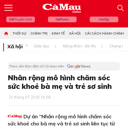
Truyền hình
Radio
ភាសាខ្មែរ
THỜI SỰ
CHÍNH TRỊ
KINH TẾ
XÃ HỘI
CẢI CÁCH HÀNH CHÍNH
Xã hội
Giáo dục
Nông thôn - Đô thị
Chung tay 
Theo dõi Báo điện tử Cà Mau trên
Nhân rộng mô hình chăm sóc
sức khoẻ bà mẹ và trẻ sơ sinh
21 tháng 07 2016 16:08
Dự án “Nhân rộng mô hình chăm sóc
sức khoẻ cho bà mẹ và trẻ sơ sinh liên tục từ