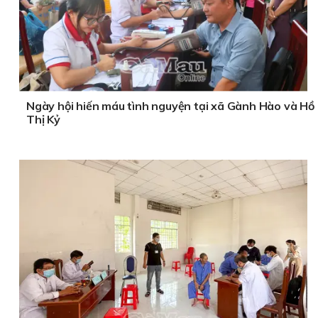
thẩm mỹ viện
Dầu tẩy trang tốt nhất
Đánh giá
hiện nay
Viêm gân gót chân
Điều trị dứt điểm
tìm người giúp việc
Ngày hội hiến máu tình nguyện tại xã Gành Hào và Hồ
Thị Kỷ