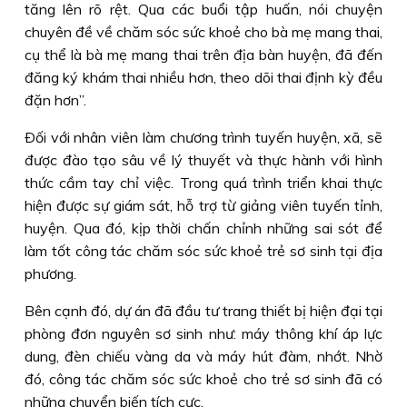
tăng lên rõ rệt. Qua các buổi tập huấn, nói chuyện
chuyên đề về chăm sóc sức khoẻ cho bà mẹ mang thai,
cụ thể là bà mẹ mang thai trên địa bàn huyện, đã đến
đăng ký khám thai nhiều hơn, theo dõi thai định kỳ đều
đặn hơn”.
Ðối với nhân viên làm chương trình tuyến huyện, xã, sẽ
được đào tạo sâu về lý thuyết và thực hành với hình
thức cầm tay chỉ việc. Trong quá trình triển khai thực
hiện được sự giám sát, hỗ trợ từ giảng viên tuyến tỉnh,
huyện. Qua đó, kịp thời chấn chỉnh những sai sót để
làm tốt công tác chăm sóc sức khoẻ trẻ sơ sinh tại địa
phương.
Bên cạnh đó, dự án đã đầu tư trang thiết bị hiện đại tại
phòng đơn nguyên sơ sinh như: máy thông khí áp lực
dung, đèn chiếu vàng da và máy hút đàm, nhớt. Nhờ
đó, công tác chăm sóc sức khoẻ cho trẻ sơ sinh đã có
những chuyển biến tích cực.