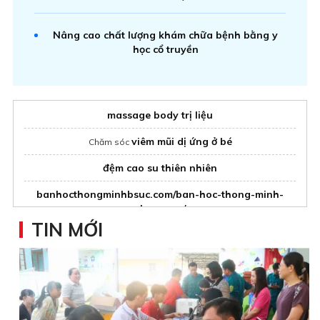
Nâng cao chất lượng khám chữa bệnh bằng y
học cổ truyền
massage body trị liệu
viêm mũi dị ứng ở bé
Chăm sóc
đệm cao su thiên nhiên
banhocthongminhbsuc.com/ban-hoc-thong-minh-
chong-gu/
TIN MỚI
Nanakids
Tiệm cắt tóc nam đẹp
máy xét nghiệm miễn dịch
giá tốt
Máy massage lưng
HoMedics