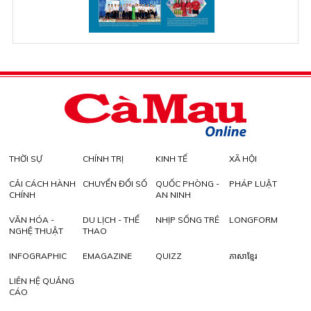
THỜI SỰ
CHÍNH TRỊ
KINH TẾ
XÃ HỘI
CẢI CÁCH HÀNH
CHUYỂN ĐỔI SỐ
QUỐC PHÒNG -
PHÁP LUẬT
CHÍNH
AN NINH
VĂN HÓA -
DU LỊCH - THỂ
NHỊP SỐNG TRẺ
LONGFORM
NGHỆ THUẬT
THAO
INFOGRAPHIC
EMAGAZINE
QUIZZ
ភាសាខ្មែរ
LIÊN HỆ QUẢNG
CÁO