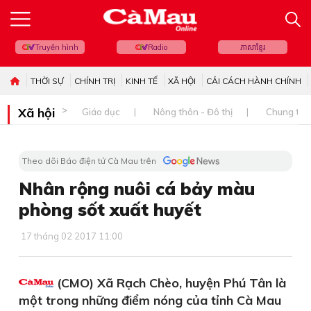
Truyền hình
Radio
ភាសាខ្មែរ
THỜI SỰ
CHÍNH TRỊ
KINH TẾ
XÃ HỘI
CẢI CÁCH HÀNH CHÍNH
Xã hội
Giáo dục
Nông thôn - Đô thị
Chung tay 
Theo dõi Báo điện tử Cà Mau trên
Nhân rộng nuôi cá bảy màu
phòng sốt xuất huyết
17 tháng 02 2017 11:00
(CMO) Xã Rạch Chèo, huyện Phú Tân là
một trong những điểm nóng của tỉnh Cà Mau