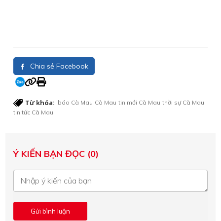
Chia sẻ Facebook
Từ khóa:
báo Cà Mau
Cà Mau
tin mới Cà Mau
thời sự Cà Mau
tin tức Cà Mau
Ý KIẾN BẠN ĐỌC (0)