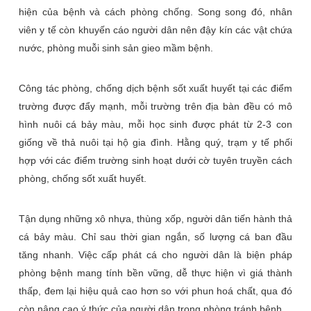
hiện của bệnh và cách phòng chống. Song song đó, nhân
viên y tế còn khuyến cáo người dân nên đậy kín các vật chứa
nước, phòng muỗi sinh sản gieo mầm bệnh.
Công tác phòng, chống dịch bệnh sốt xuất huyết tại các điểm
trường được đẩy mạnh, mỗi trường trên địa bàn đều có mô
hình nuôi cá bảy màu, mỗi học sinh được phát từ 2-3 con
giống về thả nuôi tại hộ gia đình. Hằng quý, trạm y tế phối
hợp với các điểm trường sinh hoạt dưới cờ tuyên truyền cách
phòng, chống sốt xuất huyết.
Tận dụng những xô nhựa, thùng xốp, người dân tiến hành thả
cá bảy màu. Chỉ sau thời gian ngắn, số lượng cá ban đầu
tăng nhanh. Việc cấp phát cá cho người dân là biện pháp
phòng bệnh mang tính bền vững, dễ thực hiện vì giá thành
thấp, đem lại hiệu quả cao hơn so với phun hoá chất, qua đó
còn nâng cao ý thức của người dân trong phòng tránh bệnh.