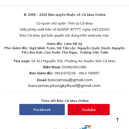
© 2005 - 2023 Bản quyền thuộc về Cà Mau Online
Cơ quan chủ quản: Tỉnh ủy Cà Mau
Giấy phép xuất bản số 620/GP-BTTTT, ngày 24/12/2020
Báo Cà Mau giữ bản quyền nội dung trên website này.
Giám đốc: Lâm Hồ Sỹ
Phó Giám đốc: Ngô Minh Toàn, Hồ Tấn Lộc, Nguyễn Quốc Danh, Nguyễn
Thị Lâm Anh, Cao Xuân Thu Ngọc, Trương Văn Tuấn
Tòa soạn:
Số 413 Nguyễn Trãi, Phường An Xuyên, tỉnh Cà Mau.
Điện thoại:
(0290)3831066
Ban Giám đốc:
0918.575228 - 0913.780557
baocamau@gmail.com
Email:
baocamau.phongkythuat@gmail.com
Theo dõi Báo Cà Mau Online
Facebook
Youtube