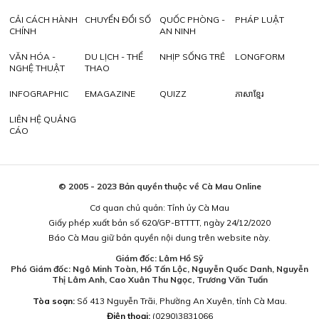
CẢI CÁCH HÀNH
CHUYỂN ĐỔI SỐ
QUỐC PHÒNG -
PHÁP LUẬT
CHÍNH
AN NINH
VĂN HÓA -
DU LỊCH - THỂ
NHỊP SỐNG TRẺ
LONGFORM
NGHỆ THUẬT
THAO
INFOGRAPHIC
EMAGAZINE
QUIZZ
ភាសាខ្មែរ
LIÊN HỆ QUẢNG
CÁO
© 2005 - 2023 Bản quyền thuộc về Cà Mau Online
Cơ quan chủ quản: Tỉnh ủy Cà Mau
Giấy phép xuất bản số 620/GP-BTTTT, ngày 24/12/2020
Báo Cà Mau giữ bản quyền nội dung trên website này.
Giám đốc: Lâm Hồ Sỹ
Phó Giám đốc: Ngô Minh Toàn, Hồ Tấn Lộc, Nguyễn Quốc Danh, Nguyễn
Thị Lâm Anh, Cao Xuân Thu Ngọc, Trương Văn Tuấn
Tòa soạn:
Số 413 Nguyễn Trãi, Phường An Xuyên, tỉnh Cà Mau.
Điện thoại:
(0290)3831066