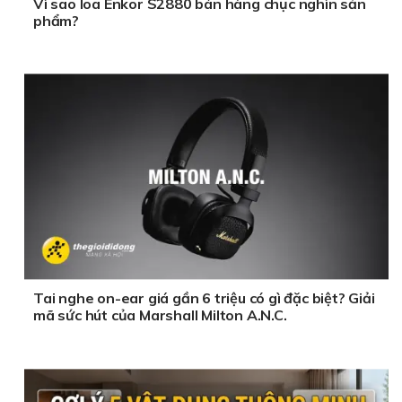
Vì sao loa Enkor S2880 bán hàng chục nghìn sản
phẩm?
Tai nghe on-ear giá gần 6 triệu có gì đặc biệt? Giải
mã sức hút của Marshall Milton A.N.C.