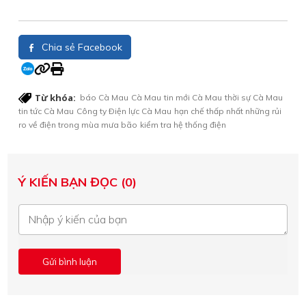
Chia sẻ Facebook
Từ khóa:
báo Cà Mau
Cà Mau
tin mới Cà Mau
thời sự Cà Mau
tin tức Cà Mau
Công ty Ðiện lực Cà Mau
hạn chế thấp nhất những rủi
ro về điện trong mùa mưa bão
kiểm tra hệ thống điện
Ý KIẾN BẠN ĐỌC (0)