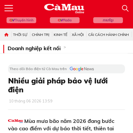
Truyền hình
Radio
ភាសាខ្មែរ
THỜI SỰ
CHÍNH TRỊ
KINH TẾ
XÃ HỘI
CẢI CÁCH HÀNH CHÍNH
Doanh nghiệp kết nối
Theo dõi Báo điện tử Cà Mau trên
Nhiều giải pháp bảo vệ lưới
điện
10 tháng 06 2026 13:59
Mùa mưa bão năm 2026 đang bước
vào cao điểm với dự báo thời tiết, thiên tai