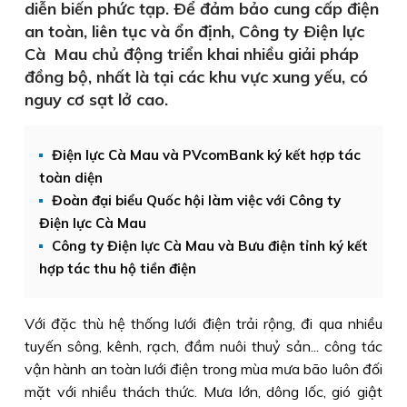
diễn biến phức tạp. Ðể đảm bảo cung cấp điện
an toàn, liên tục và ổn định, Công ty Ðiện lực
Cà Mau chủ động triển khai nhiều giải pháp
đồng bộ, nhất là tại các khu vực xung yếu, có
nguy cơ sạt lở cao.
Điện lực Cà Mau và PVcomBank ký kết hợp tác
toàn diện
Đoàn đại biểu Quốc hội làm việc với Công ty
Điện lực Cà Mau
Công ty Điện lực Cà Mau và Bưu điện tỉnh ký kết
hợp tác thu hộ tiền điện
Với đặc thù hệ thống lưới điện trải rộng, đi qua nhiều
tuyến sông, kênh, rạch, đầm nuôi thuỷ sản... công tác
vận hành an toàn lưới điện trong mùa mưa bão luôn đối
mặt với nhiều thách thức. Mưa lớn, dông lốc, gió giật