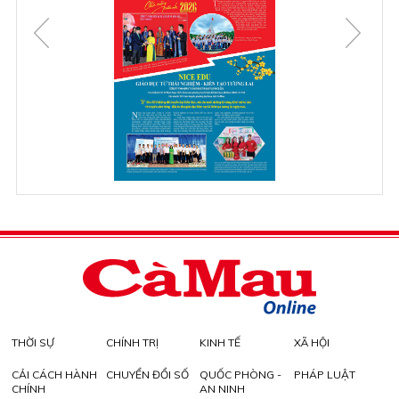
THỜI SỰ
CHÍNH TRỊ
KINH TẾ
XÃ HỘI
CẢI CÁCH HÀNH
CHUYỂN ĐỔI SỐ
QUỐC PHÒNG -
PHÁP LUẬT
CHÍNH
AN NINH