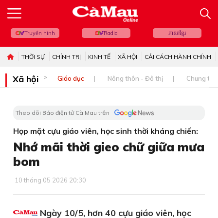
Truyền hình
Radio
ភាសាខ្មែរ
THỜI SỰ
CHÍNH TRỊ
KINH TẾ
XÃ HỘI
CẢI CÁCH HÀNH CHÍNH
Xã hội
Giáo dục
Nông thôn - Đô thị
Chung tay 
Theo dõi Báo điện tử Cà Mau trên
Họp mặt cựu giáo viên, học sinh thời kháng chiến:
Nhớ mãi thời gieo chữ giữa mưa
bom
10 tháng 05 2026 20:30
Ngày 10/5, hơn 40 cựu giáo viên, học