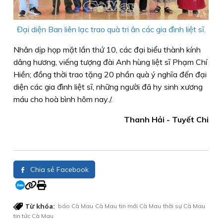
Đại diện Ban liên lạc trao quà tri ân các gia đình liệt sĩ.
Nhân dịp họp mặt lần thứ 10, các đại biểu thành kính
dâng hương, viếng tượng đài Anh hùng liệt sĩ Phạm Chí
Hiền; đồng thời trao tặng 20 phần quà ý nghĩa đến đại
diện các gia đình liệt sĩ, những người đã hy sinh xương
máu cho hoà bình hôm nay./.
Thanh Hải - Tuyết Chi
Chia sẻ Facebook
Từ khóa:
báo Cà Mau
Cà Mau
tin mới Cà Mau
thời sự Cà Mau
tin tức Cà Mau