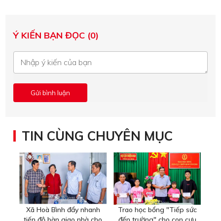
Ý KIẾN BẠN ĐỌC (0)
TIN CÙNG CHUYÊN MỤC
Xã Hoà Bình đẩy nhanh
Trao học bổng "Tiếp sức
tiến độ bàn giao nhà cho
đến trường" cho con cựu