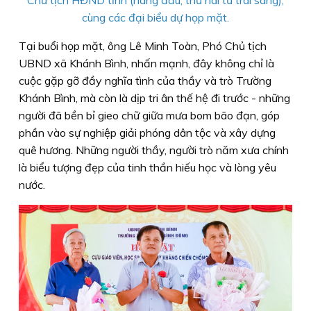
Chủ tịch HĐND tỉnh (hàng đầu, thứ hai từ trái sang),
cùng các đại biểu dự họp mặt.
Tại buổi họp mặt, ông Lê Minh Toàn, Phó Chủ tịch
UBND xã Khánh Bình, nhấn mạnh, đây không chỉ là
cuộc gặp gỡ đầy nghĩa tình của thầy và trò Trường
Khánh Bình, mà còn là dịp tri ân thế hệ đi trước - những
người đã bền bỉ gieo chữ giữa mưa bom bão đạn, góp
phần vào sự nghiệp giải phóng dân tộc và xây dựng
quê hương. Những người thầy, người trò năm xưa chính
là biểu tượng đẹp của tinh thần hiếu học và lòng yêu
nước.