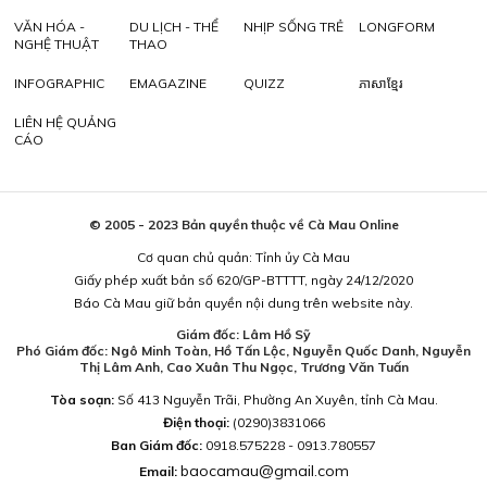
VĂN HÓA -
DU LỊCH - THỂ
NHỊP SỐNG TRẺ
LONGFORM
NGHỆ THUẬT
THAO
INFOGRAPHIC
EMAGAZINE
QUIZZ
ភាសាខ្មែរ
LIÊN HỆ QUẢNG
CÁO
© 2005 - 2023 Bản quyền thuộc về Cà Mau Online
Cơ quan chủ quản: Tỉnh ủy Cà Mau
Giấy phép xuất bản số 620/GP-BTTTT, ngày 24/12/2020
Báo Cà Mau giữ bản quyền nội dung trên website này.
Giám đốc: Lâm Hồ Sỹ
Phó Giám đốc: Ngô Minh Toàn, Hồ Tấn Lộc, Nguyễn Quốc Danh, Nguyễn
Thị Lâm Anh, Cao Xuân Thu Ngọc, Trương Văn Tuấn
Tòa soạn:
Số 413 Nguyễn Trãi, Phường An Xuyên, tỉnh Cà Mau.
Điện thoại:
(0290)3831066
Ban Giám đốc:
0918.575228 - 0913.780557
baocamau@gmail.com
Email: