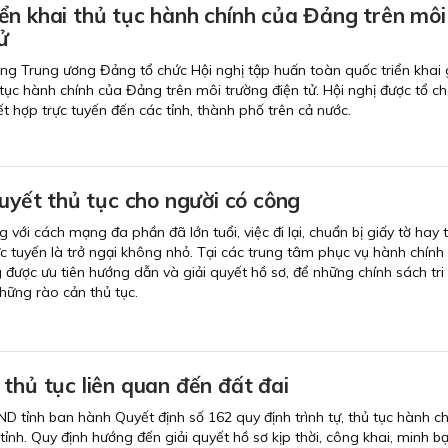
ển khai thủ tục hành chính của Đảng trên môi
ử
ng Trung ương Đảng tổ chức Hội nghị tập huấn toàn quốc triển khai 
 tục hành chính của Đảng trên môi trường điện tử. Hội nghị được tổ c
kết hợp trực tuyến đến các tỉnh, thành phố trên cả nước.
quyết thủ tục cho người có công
với cách mạng đa phần đã lớn tuổi, việc đi lại, chuẩn bị giấy tờ hay 
ực tuyến là trở ngại không nhỏ. Tại các trung tâm phục vụ hành chính
 được ưu tiên hướng dẫn và giải quyết hồ sơ, để những chính sách tri
hững rào cản thủ tục.
thủ tục liên quan đến đất đai
D tỉnh ban hành Quyết định số 162 quy định trình tự, thủ tục hành ch
 tỉnh. Quy định hướng đến giải quyết hồ sơ kịp thời, công khai, minh bạ