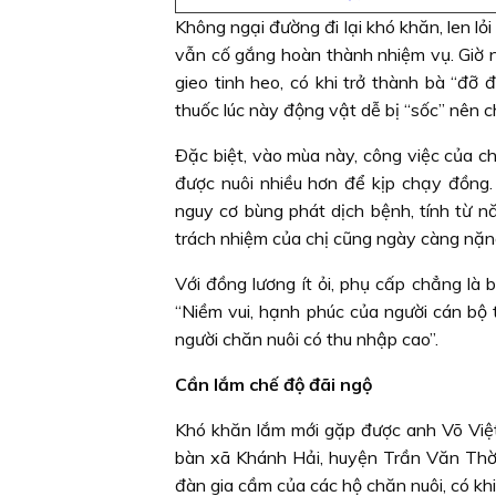
Không ngại đường đi lại khó khăn, len lỏi 
vẫn cố gắng hoàn thành nhiệm vụ. Giờ nào
gieo tinh heo, có khi trở thành bà “đỡ 
thuốc lúc này động vật dễ bị “sốc” nên ch
Ðặc biệt, vào mùa này, công việc của ch
được nuôi nhiều hơn để kịp chạy đồng.
nguy cơ bùng phát dịch bệnh, tính từ n
trách nhiệm của chị cũng ngày càng nặn
Với đồng lương ít ỏi, phụ cấp chẳng là
“Niềm vui, hạnh phúc của người cán bộ t
người chăn nuôi có thu nhập cao”.
Cần lắm chế độ đãi ngộ
Khó khăn lắm mới gặp được anh Võ Việt 
bàn xã Khánh Hải, huyện Trần Văn Thời 
đàn gia cầm của các hộ chăn nuôi, có khi 