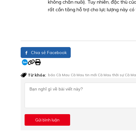
không chăn nuôi). Tuy nhiên, đặc thù của
rất cần tăng hỗ trợ cho lực lượng này có
Chia sẻ Facebook
Từ khóa:
báo Cà Mau
Cà Mau
tin mới Cà Mau
thời sự Cà M