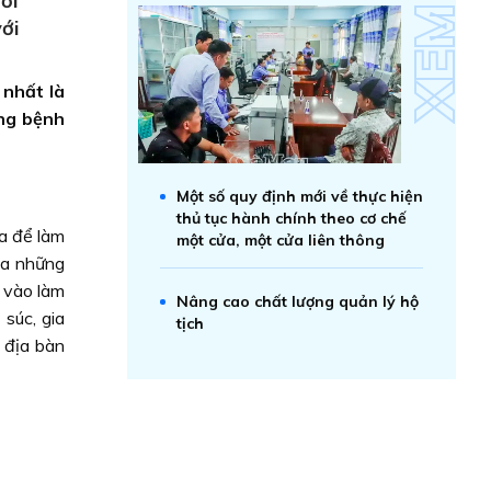
ời
với
 nhất là
òng bệnh
Một số quy định mới về thực hiện
thủ tục hành chính theo cơ chế
a để làm
một cửa, một cửa liên thông
ủa những
n vào làm
Nâng cao chất lượng quản lý hộ
súc, gia
tịch
 địa bàn