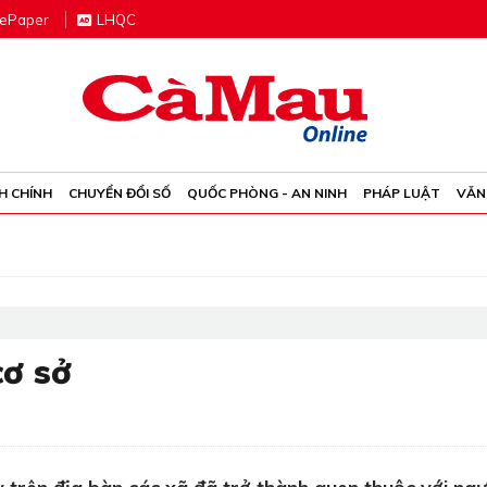
e
P
aper
LHQC
H CHÍNH
CHUYỂN ĐỔI SỐ
QUỐC PHÒNG - AN NINH
PHÁP LUẬT
VĂN
cơ sở