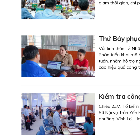
giảm thời gian, chi p
Thứ Bảy phụ
Với tinh thần “vì N
Phán triển khai mô 
tuần, nhằm hỗ trợ ng
cao hiệu quả công tá
Kiểm tra công
Chiều 23/7, Tổ kiểm
Sở Nội vụ Trần Yến H
phường: Vĩnh Lợi, Ho