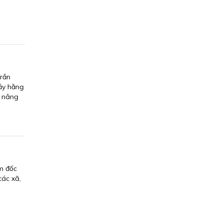
Trần
Bảy hằng
i nâng
ám đốc
các xã,