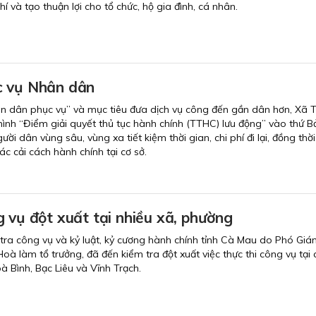
hí và tạo thuận lợi cho tổ chức, hộ gia đình, cá nhân.
c vụ Nhân dân
hân dân phục vụ” và mục tiêu đưa dịch vụ công đến gần dân hơn, Xã 
hình “Điểm giải quyết thủ tục hành chính (TTHC) lưu động” vào thứ 
ười dân vùng sâu, vùng xa tiết kiệm thời gian, chi phí đi lại, đồng thờ
c cải cách hành chính tại cơ sở.
 vụ đột xuất tại nhiều xã, phường
 tra công vụ và kỷ luật, kỷ cương hành chính tỉnh Cà Mau do Phó Gi
oà làm tổ trưởng, đã đến kiểm tra đột xuất việc thực thi công vụ tại 
à Bình, Bạc Liêu và Vĩnh Trạch.