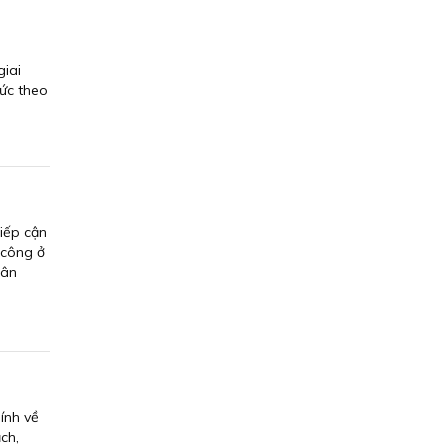
giai
hức theo
tiếp cận
 công ở
 ân
ính về
ch,