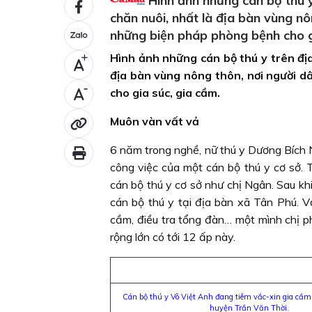
Hình ảnh những cán bộ thú y
chăn nuôi, nhất là địa bàn vùng nô
những biện pháp phòng bệnh cho g
Hình ảnh những cán bộ thú y trên địa
+
địa bàn vùng nông thôn, nơi người d
-
cho gia súc, gia cầm.
Muôn vàn vất vả
6 năm trong nghề, nữ thú y Dương Bích 
công việc của một cán bộ thú y cơ sở.
cán bộ thú y cơ sở như chị Ngân. Sau khi
cán bộ thú y tại địa bàn xã Tân Phú. Vớ
cầm, điều tra tổng đàn… một mình chị p
rộng lớn có tới 12 ấp này.
Cán bộ thú y Võ Việt Anh đang tiêm vắc-xin gia cầm
huyện Trần Văn Thời.