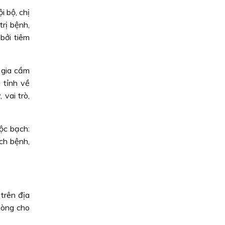
i bộ, chị
trị bệnh,
bởi tiêm
, gia cầm
 tỉnh về
vai trò,
ộc bạch:
ch bệnh,
trên địa
hòng cho