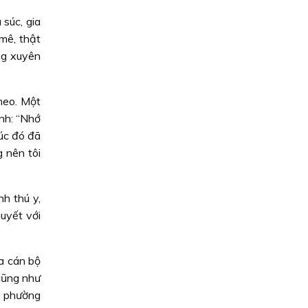
súc, gia
mê, thật
ng xuyên
heo. Một
ình: “Nhớ
Lúc đó đã
 nên tôi
h thú y,
huyết với
a cán bộ
 cũng như
 5 phường