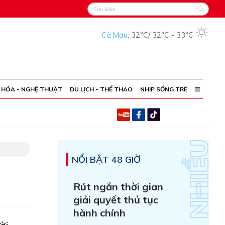
Cà Mau
,
32°C
/
32°C
-
33°C
 HÓA - NGHỆ THUẬT
DU LỊCH - THỂ THAO
NHỊP SỐNG TRẺ
NỔI BẬT 48 GIỜ
Rút ngắn thời gian
giải quyết thủ tục
hành chính