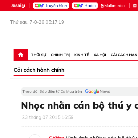
ភាសាខ្មែរ
Truyền hình
Radio
M
ultimedia
Thứ sáu, 7-8-26 05:17:19
THỜI SỰ
CHÍNH TRỊ
KINH TẾ
XÃ HỘI
CẢI CÁCH HÀN
Cải cách hành chính
Theo dõi Báo điện tử Cà Mau trên
Nhọc nhằn cán bộ thú y 
23 tháng 07 2015 16:59