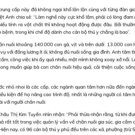
rung cấp này đã không ngại khổ lăn lộn cùng với từng đàn gia 
t Anh chia sẻ: “Làm nghề này cực khổ lắm, phải có lòng đam 
Nếu tính ra vật chất thì không hoạt động được đâu. Bởi thườ
m bệnh, trong khi chế độ dành cho cán bộ thú y chẳng là bao”.
ăn nuôi khoảng 140.000 con gà, vịt và trên dưới 13.000 con 
ụ với đồng lương ít ỏi, không đủ nuôi sống gia đình. Anh tâm t
cầm, công việc khi ấy quá nhiều, một mình không xoay xở nổi. 
mong muốn giúp bà con chăn nuôi hiệu quả, cải thiện cuộc sống
ớc nhỏ nhoi là các cấp, các ngành quan tâm hơn nữa đến ngàn
iều kiện để họ nâng cao trình độ, nhất là những người có tâm 
i với người chăn nuôi.
Châu Thị Kim Tuyến nhìn nhận: “Phải thừa nhận rằng, từ khi đư
ả rất tốt trong việc quản lý vấn về chăn nuôi gia súc, gia cầm
Hiện nay, có 96 cán bộ thú y phủ đều trên các xã, phường (trừ