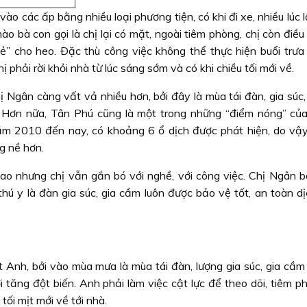
vào các ấp bằng nhiều loại phương tiện, có khi đi xe, nhiều lúc lộ
 bà con gọi là chị lại có mặt, ngoài tiêm phòng, chị còn điều 
đẻ” cho heo. Ðặc thù công việc không thể thực hiện buổi trưa 
ị phải rời khỏi nhà từ lúc sáng sớm và có khi chiều tối mới về.
ị Ngân càng vất vả nhiều hơn, bởi đây là mùa tái đàn, gia súc
 Hơn nữa, Tân Phú cũng là một trong những “điểm nóng” của
ăm 2010 đến nay, có khoảng 6 ổ dịch được phát hiện, do vậy, 
g nề hơn.
 bao nhưng chị vẫn gắn bó với nghề, với công việc. Chị Ngân b
hú y là đàn gia súc, gia cầm luôn được bảo vệ tốt, an toàn dị
Anh, bởi vào mùa mưa là mùa tái đàn, lượng gia súc, gia cầm 
tăng đột biến. Anh phải làm việc cật lực để theo dõi, tiêm p
tối mịt mới về tới nhà.