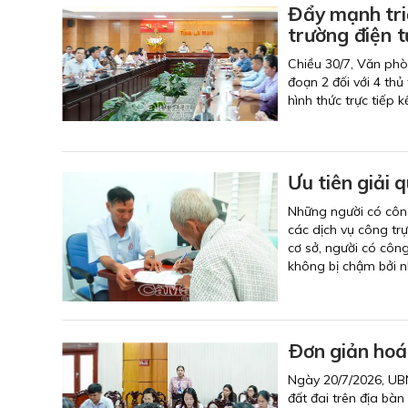
Đẩy mạnh tri
trường điện t
Chiều 30/7, Văn phò
đoạn 2 đối với 4 thủ
hình thức trực tiếp 
Ưu tiên giải 
Những người có công 
các dịch vụ công tr
cơ sở, người có công
không bị chậm bởi n
Ðơn giản hoá 
Ngày 20/7/2026, UBN
đất đai trên địa bàn