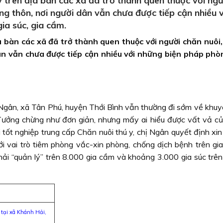
 trên địa bàn các xã đã trở thành quen thuộc với ngư
ng thôn, nơi người dân vẫn chưa được tiếp cận nhiều 
ia súc, gia cầm.
 bàn các xã đã trở thành quen thuộc với người chăn nuôi,
ân vẫn chưa được tiếp cận nhiều với những biện pháp ph
Ngân, xã Tân Phú, huyện Thới Bình vẫn thường đi sớm về khuy
 Tưởng chừng như đơn giản, nhưng mấy ai hiểu được vất vả c
 tốt nghiệp trung cấp Chăn nuôi thú y, chị Ngân quyết định xi
i vai trò tiêm phòng vắc-xin phòng, chống dịch bệnh trên gia 
hải “quản lý” trên 8.000 gia cầm và khoảng 3.000 gia súc trên
 tại xã Khánh Hải,