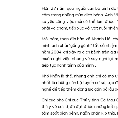
Hơn 27 năm qua, người cán bộ trình độ t
cầm trong những mùa dịch bệnh. Anh Việ
sự yêu công việc mới có thể làm được. 
phải va chạm, tiếp xúc với vật nuôi nhiễ
Mỗi năm, toàn địa bàn xã Khánh Hải ch
mình anh phải “gồng gánh” tất cả nhiệm v
năm 2004 khi xảy ra dịch bệnh trên gia 
muốn nghỉ việc nhưng về suy nghĩ lại, 
tiếp tục hành trình của mình”.
Khó khăn là thế, nhưng anh chỉ có mơ ư
nhất là những cán bộ tuyến cơ sở, tạo đ
nghề để tiếp thêm động lực gắn bó lâu dà
Chi cục phó Chi cục Thú y tỉnh Cà Mau 
thú y về cơ sở, đã đạt được những kết qu
tầm soát dịch bệnh, ngăn chặn kịp thời. 