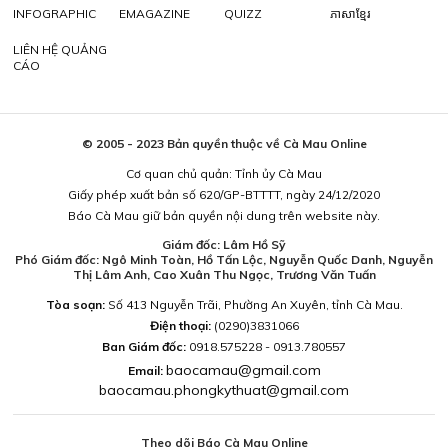
INFOGRAPHIC
EMAGAZINE
QUIZZ
ភាសាខ្មែរ
LIÊN HỆ QUẢNG
CÁO
© 2005 - 2023 Bản quyền thuộc về Cà Mau Online
Cơ quan chủ quản: Tỉnh ủy Cà Mau
Giấy phép xuất bản số 620/GP-BTTTT, ngày 24/12/2020
Báo Cà Mau giữ bản quyền nội dung trên website này.
Giám đốc: Lâm Hồ Sỹ
Phó Giám đốc: Ngô Minh Toàn, Hồ Tấn Lộc, Nguyễn Quốc Danh, Nguyễn
Thị Lâm Anh, Cao Xuân Thu Ngọc, Trương Văn Tuấn
Tòa soạn:
Số 413 Nguyễn Trãi, Phường An Xuyên, tỉnh Cà Mau.
Điện thoại:
(0290)3831066
Ban Giám đốc:
0918.575228 - 0913.780557
baocamau@gmail.com
Email:
baocamau.phongkythuat@gmail.com
Theo dõi Báo Cà Mau Online