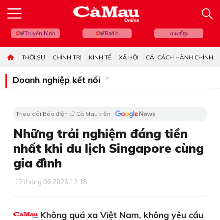
Truyền hình
Radio
ភាសាខ្មែរ
THỜI SỰ
CHÍNH TRỊ
KINH TẾ
XÃ HỘI
CẢI CÁCH HÀNH CHÍNH
Doanh nghiệp kết nối
Theo dõi Báo điện tử Cà Mau trên
Những trải nghiệm đáng tiền
nhất khi du lịch Singapore cùng
gia đình
12 tháng 06 2026 12:18
Không quá xa Việt Nam, không yêu cầu