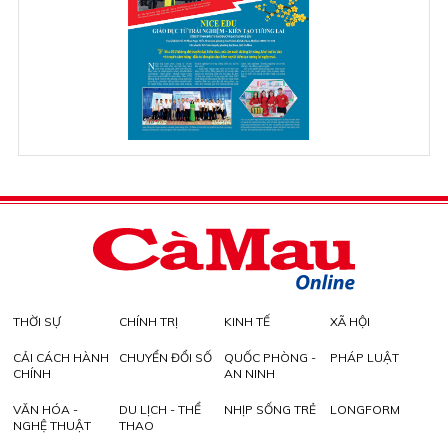
THỜI SỰ
CHÍNH TRỊ
KINH TẾ
XÃ HỘI
CẢI CÁCH HÀNH
CHUYỂN ĐỔI SỐ
QUỐC PHÒNG -
PHÁP LUẬT
CHÍNH
AN NINH
VĂN HÓA -
DU LỊCH - THỂ
NHỊP SỐNG TRẺ
LONGFORM
NGHỆ THUẬT
THAO