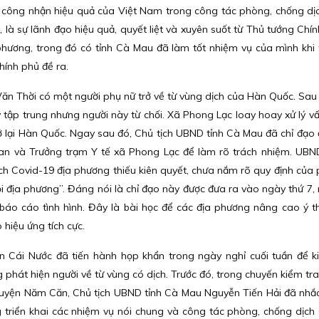
ới công nhận hiệu quả của Việt Nam trong công tác phòng, chống dị
 là sự lãnh đạo hiệu quả, quyết liệt và xuyên suốt từ Thủ tướng Chín
phương, trong đó có tỉnh Cà Mau đã làm tốt nhiệm vụ của mình khi 
Chính phủ đề ra.
Văn Thời có một người phụ nữ trở về từ vùng dịch của Hàn Quốc. Sau 
y tập trung nhưng người này từ chối. Xã Phong Lạc loay hoay xử lý v
 lại Hàn Quốc. Ngay sau đó, Chủ tịch UBND tỉnh Cà Mau đã chỉ đạo đ
n và Trưởng trạm Y tế xã Phong Lạc để làm rõ trách nhiệm. UBN
ch Covid-19 địa phương thiếu kiên quyết, chưa nắm rõ quy định của 
hỏi địa phương”. Đáng nói là chỉ đạo này được đưa ra vào ngày thứ 7,
 báo cáo tình hình. Đây là bài học để các địa phương nâng cao ý t
hiệu ứng tích cực.
n Cái Nước đã tiến hành họp khẩn trong ngày nghỉ cuối tuần để 
phát hiện người về từ vùng có dịch. Trước đó, trong chuyến kiểm tra 
huyện Năm Căn, Chủ tịch UBND tỉnh Cà Mau Nguyễn Tiến Hải đã nhắ
g triển khai các nhiệm vụ nói chung và công tác phòng, chống dịch