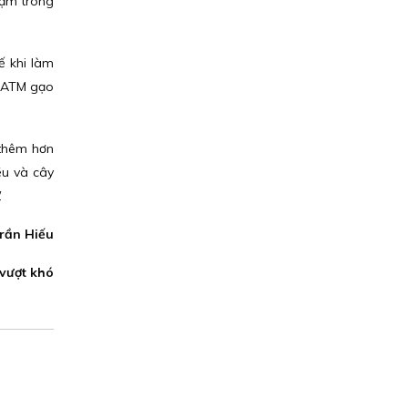
hạm trong
ế khi làm
y ATM gạo
 thêm hơn
ều và cây
.
rần Hiếu
 vượt khó