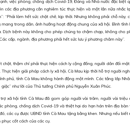
ạnh, việc phòng, chống dịch Covid-19, Đảng và Nhà nước đặc biệt 
nên các địa phương cần nghiêm túc thực hiện và một lần nữa nhắc l
ĩnh”: “Phải làm hết sức chặt chẽ, kịp thời. Nhưng không phải chỗ này, 
g mang trong dân, ảnh hưởng hoạt động chung của xã hội. Bình tĩnh
rà. Dịch bệnh này không cho phép chúng ta chậm chạp, không cho 
 Các cấp, ngành, địa phương phải hết sức lưu ý phương châm này”.
 chặt, thậm chí phải thực hiện cách ly cộng đồng, người dân đối mặt 
Thực hiện giải pháp cách ly xã hội, Cà Mau kịp thời hỗ trợ người ngh
hính phủ, tỉnh Cà Mau không hành động một mình. Các tầng lớp Nh
 giặc” như lời của Thủ tướng Chính phủ Nguyễn Xuân Phúc.
rợ xã hội tỉnh Cà Mau đã gom góp người vài trăm, người vài triệu 
c phòng, chống dịch Covid-19 và thiệt hại do hạn hán trên địa bàn t
 đó, các cụ được UBND tỉnh Cà Mau tặng bằng khen. Nhưng nếu biết 
 phục cốt cách của các cụ.