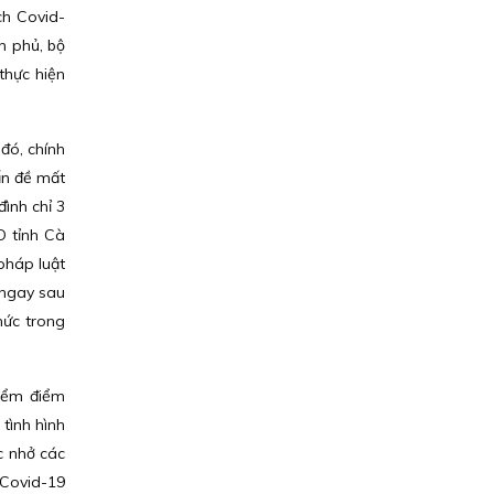
ch Covid-
h phủ, bộ
thực hiện
đó, chính
ấn đề mất
ình chỉ 3
D tỉnh Cà
pháp luật
 ngay sau
hức trong
kiểm điểm
tình hình
c nhở các
 Covid-19