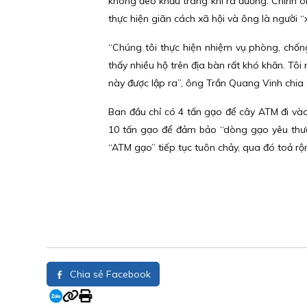
không đeo khẩu trang khi ra đường. Chính ô
thực hiện giãn cách xã hội và ông là người 
“Chúng tôi thực hiện nhiệm vụ phòng, chốn
thấy nhiều hộ trên địa bàn rất khó khăn. Tôi
này được lập ra”, ông Trần Quang Vinh chia 
Ban đầu chỉ có 4 tấn gạo để cây ATM đi và
10 tấn gạo để đảm bảo “dòng gạo yêu thươ
“ATM gạo” tiếp tục tuôn chảy, qua đó toả rộn
Chia sẻ Facebook