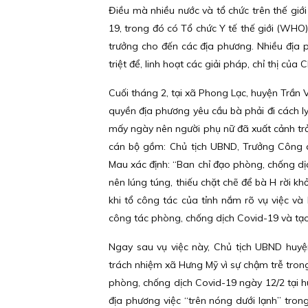
Điều mà nhiều nước và tổ chức trên thế gi
19, trong đó có Tổ chức Y tế thế giới (WHO),
trưởng cho đến các địa phương. Nhiều địa 
triệt để, linh hoạt các giải pháp, chỉ thị của 
Cuối tháng 2, tại xã Phong Lạc, huyện Trần 
quyền địa phương yêu cầu bà phải đi cách l
mấy ngày nên người phụ nữ đã xuất cảnh trở
cán bộ gồm: Chủ tịch UBND, Trưởng Công a
Mau xác định: “Ban chỉ đạo phòng, chống dị
nên lúng túng, thiếu chặt chẽ để bà H rời k
khi tổ công tác của tỉnh nắm rõ vụ việc và
công tác phòng, chống dịch Covid-19 và tạo 
Ngay sau vụ việc này, Chủ tịch UBND huyệ
trách nhiệm xã Hưng Mỹ vì sự chậm trễ trong 
phòng, chống dịch Covid-19 ngày 12/2 tại 
địa phương việc “trên nóng dưới lạnh” tron