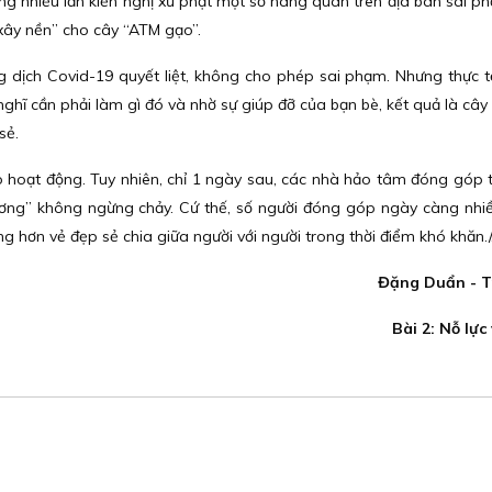
ng nhiều lần kiến nghị xử phạt một số hàng quán trên địa bàn sai p
“xây nền” cho cây “ATM gạo”.
g dịch Covid-19 quyết liệt, không cho phép sai phạm. Nhưng thực t
 nghĩ cần phải làm gì đó và nhờ sự giúp đỡ của bạn bè, kết quả là câ
sẻ.
o hoạt động. Tuy nhiên, chỉ 1 ngày sau, các nhà hảo tâm đóng góp
ng” không ngừng chảy. Cứ thế, số người đóng góp ngày càng nhi
g hơn vẻ đẹp sẻ chia giữa người với người trong thời điểm khó khăn./
Đặng Duẩn - T
Bài 2: Nỗ lực