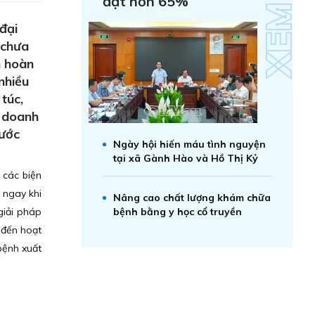
đạt hơn 65%
đại
 chưa
n hoàn
nhiều
túc,
a doanh
nước
Ngày hội hiến máu tình nguyện
tại xã Gành Hào và Hồ Thị Kỷ
 các biện
 ngay khi
Nâng cao chất lượng khám chữa
 giải pháp
bệnh bằng y học cổ truyền
 đến hoạt
bệnh xuất