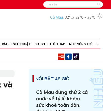
Cà Mau
,
32°C
/
32°C
-
33°C
 HÓA - NGHỆ THUẬT
DU LỊCH - THỂ THAO
NHỊP SỐNG TRẺ
NỔI BẬT 48 GIỜ
t và
Cà Mau đứng thứ 2 cả
nước về tỷ lệ khám
sức khoẻ toàn dân,