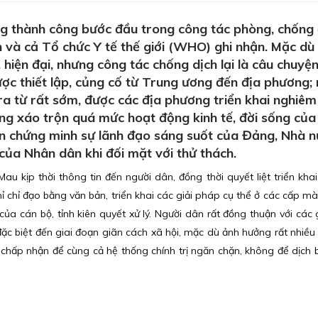
 thành công bước đầu trong công tác phòng, chống 
n và cả Tổ chức Y tế thế giới (WHO) ghi nhận. Mặc dù
, hiện đại, nhưng công tác chống dịch lại là câu chuyệ
ợc thiết lập, củng cố từ Trung ương đến địa phương; 
a từ rất sớm, được các địa phương triển khai nghiêm 
ng xáo trộn quá mức hoạt động kinh tế, đời sống củ
ên chứng minh sự lãnh đạo sáng suốt của Đảng, Nhà 
ủa Nhân dân khi đối mặt với thử thách.
u kịp thời thông tin đến người dân, đồng thời quyết liệt triển khai
 chỉ đạo bằng văn bản, triển khai các giải pháp cụ thể ở các cấp mà
t của cán bộ, tỉnh kiên quyết xử lý. Người dân rất đồng thuận với các
đặc biệt đến giai đoạn giãn cách xã hội, mặc dù ảnh hưởng rất nhiều
 chấp nhận để cùng cả hệ thống chính trị ngăn chặn, không để dịch 