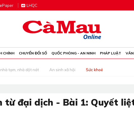
e
P
aper
LHQC
H CHÍNH
CHUYỂN ĐỔI SỐ
QUỐC PHÒNG - AN NINH
PHÁP LUẬT
VĂN
nhà tạm, nhà dột nát
An sinh xã hội
Sức khoẻ
từ đại dịch - Bài 1: Quyết liệ