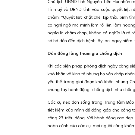
Chủ tịch UBND tỉnh Nguyễn Tiến Hải nhấn m
Tỉnh uỷ và UBND tỉnh vào cuộc quyết liệt 
châm: “Quyết liệt, chặt chẽ, kịp thời, bình t
ca nghi ngờ mà mình làm rối lên, làm hoan
nghĩa là chậm chạp, không có nghĩa là rề 
sơ hở dẫn đến dịch bệnh lây lan, nguy hiểm.
Dân đồng lòng tham gia chống dịch
Khi các biện pháp phòng dịch ngày càng siết
khó khăn về kinh tế nhưng họ vẫn chấp nhận. 
yếu thế trong giai đoạn khó khăn, nhưng C
chung tay hành động “chống dịch như chống
Các cụ neo đơn sống trong Trung tâm Bảo t
tiết kiệm của mình để đóng góp cho công tá
cộng 23 triệu đồng. Với hành động cao đẹp
hoàn cảnh của các cụ, mọi người càng khâm