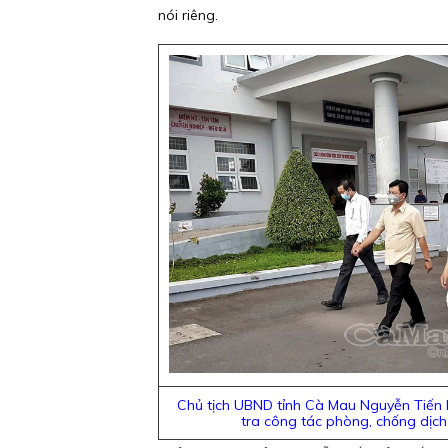
nói riêng.
Chủ tịch UBND tỉnh Cà Mau Nguyễn Tiến Hả
tra công tác phòng, chống dịch