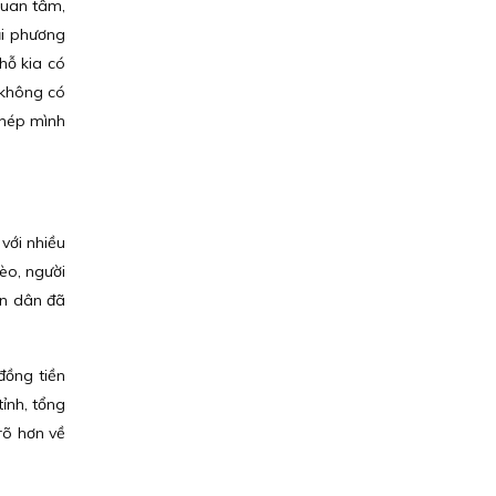
quan tâm,
ại phương
chỗ kia có
 không có
phép mình
với nhiều
èo, người
ân dân đã
đồng tiền
ỉnh, tổng
rõ hơn về