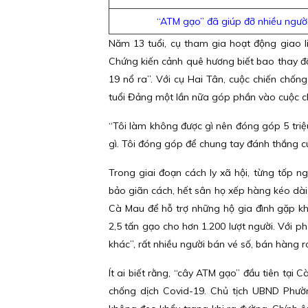
“ATM gạo” đã giúp đỡ nhiều ngườ
Năm 13 tuổi, cụ tham gia hoạt động giao l
Chứng kiến cảnh quê hương biết bao thay đổ
19 nổ ra”. Với cụ Hai Tân, cuộc chiến chốn
tuổi Đảng một lần nữa góp phần vào cuộc ch
“Tôi làm không được gì nên đóng góp 5 triệu
gì. Tôi đóng góp để chung tay đánh thắng cu
Trong giai đoạn cách ly xã hội, từng tốp 
bảo giãn cách, hết sân họ xếp hàng kéo dài r
Cà Mau để hỗ trợ những hộ gia đình gặp k
2,5 tấn gạo cho hơn 1.200 lượt người. Với 
khác”, rất nhiều người bán vé số, bán hàng ro
Ít ai biết rằng, “cây ATM gạo” đầu tiên tại
chống dịch Covid-19. Chủ tịch UBND Phườn