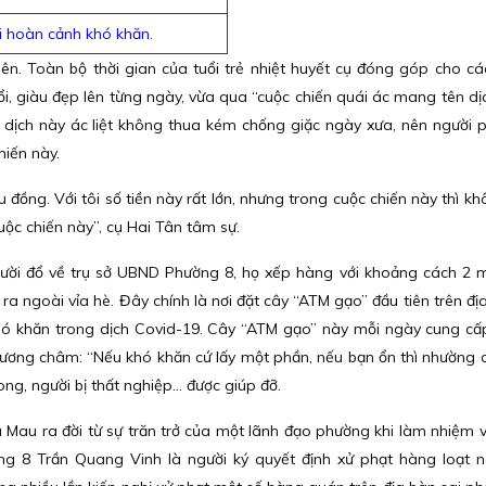
i hoàn cảnh khó khăn.
iên. Toàn bộ thời gian của tuổi trẻ nhiệt huyết cụ đóng góp cho c
i, giàu đẹp lên từng ngày, vừa qua “cuộc chiến quái ác mang tên dị
g dịch này ác liệt không thua kém chống giặc ngày xưa, nên người 
iến này.
 đồng. Với tôi số tiền này rất lớn, nhưng trong cuộc chiến này thì k
ộc chiến này”, cụ Hai Tân tâm sự.
người đổ về trụ sở UBND Phường 8, họ xếp hàng với khoảng cách 2
a ngoài vỉa hè. Đây chính là nơi đặt cây “ATM gạo” đầu tiên trên địa
hó khăn trong dịch Covid-19. Cây “ATM gạo” này mỗi ngày cung c
phương châm: “Nếu khó khăn cứ lấy một phần, nếu bạn ổn thì nhường 
ng, người bị thất nghiệp... được giúp đỡ.
 Cà Mau ra đời từ sự trăn trở của một lãnh đạo phường khi làm nhiệm 
g 8 Trần Quang Vinh là người ký quyết định xử phạt hàng loạt 