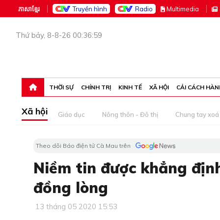
ភាសាខ្មែរ
Truyền hình
Radio
M
ultimedia
Thứ bảy, 8-8-26 00:36:59
THỜI SỰ
CHÍNH TRỊ
KINH TẾ
XÃ HỘI
CẢI CÁCH HÀN
Xã hội
Giáo dục
Nông thôn - Đô thị
Chung tay xoá 
Theo dõi Báo điện tử Cà Mau trên
Niềm tin được khẳng định 
đồng lòng
13 tháng 05 2020 15:53