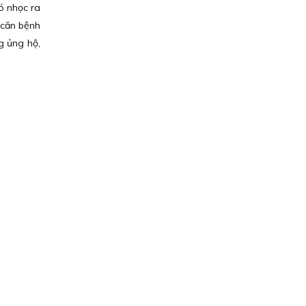
ó nhọc ra
 căn bệnh
g ủng hộ,