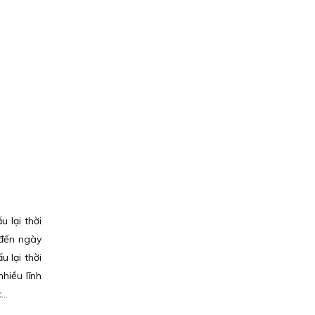
 lại thời
 đến ngày
 lại thời
hiều lĩnh
..