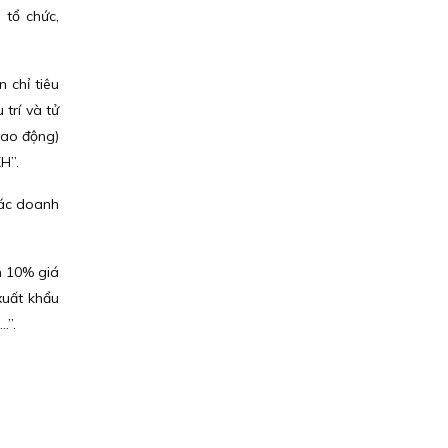
 tổ chức,
 chỉ tiêu
trí và tử
lao động)
H”.
các doanh
m 10% giá
xuất khẩu
.”.