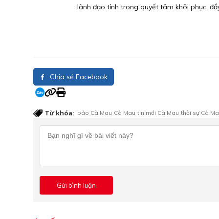
lãnh đạo tỉnh trong quyết tâm khôi phục, đẩy
Chia sẻ Facebook
Từ khóa:
báo Cà Mau
Cà Mau
tin mới Cà Mau
thời sự Cà M