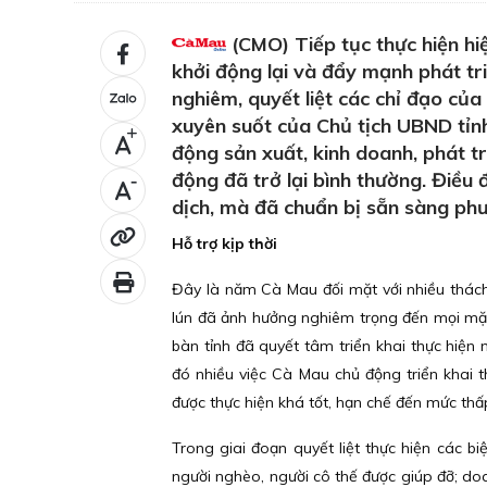
(CMO) Tiếp tục thực hiện hi
khởi động lại và đẩy mạnh phát tri
nghiêm, quyết liệt các chỉ đạo củ
xuyên suốt của Chủ tịch UBND tỉn
+
động sản xuất, kinh doanh, phát tr
động đã trở lại bình thường. Điều 
-
dịch, mà đã chuẩn bị sẵn sàng phư
Hỗ trợ kịp thời
Đây là năm Cà Mau đối mặt với nhiều thách
lún đã ảnh hưởng nghiêm trọng đến mọi mặt 
bàn tỉnh đã quyết tâm triển khai thực hiện
đó nhiều việc Cà Mau chủ động triển khai t
được thực hiện khá tốt, hạn chế đến mức thấp
Trong giai đoạn quyết liệt thực hiện các biệ
người nghèo, người cô thế được giúp đỡ; d