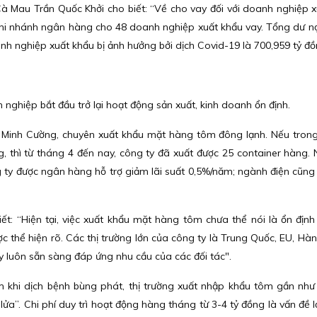
Mau Trần Quốc Khởi cho biết: “Về cho vay đối với doanh nghiệp x
 chi nhánh ngân hàng cho 48 doanh nghiệp xuất khẩu vay. Tổng dư n
anh nghiệp xuất khẩu bị ảnh hưởng bởi dịch Covid-19 là 700,959 tỷ đồ
h nghiệp bắt đầu trở lại hoạt động sản xuất, kinh doanh ổn định.
Minh Cường, chuyên xuất khẩu mặt hàng tôm đông lạnh. Nếu tron
g, thì từ tháng 4 đến nay, công ty đã xuất được 25 container hàng.
g ty được ngân hàng hỗ trợ giảm lãi suất 0,5%/năm; ngành điện cũng 
t: “Hiện tại, việc xuất khẩu mặt hàng tôm chưa thể nói là ổn định
ợc thể hiện rõ. Các thị trường lớn của công ty là Trung Quốc, EU, Hà
y luôn sẵn sàng đáp ứng nhu cầu của các đối tác".
khi dịch bệnh bùng phát, thị trường xuất nhập khẩu tôm gần như
ửa”. Chi phí duy trì hoạt động hàng tháng từ 3-4 tỷ đồng là vấn đề l