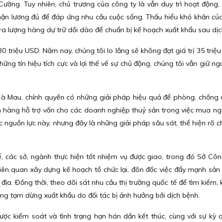
ờng. Tuy nhiên, chủ trương của công ty là vẫn duy trì hoạt động
hận lương đủ để đáp ứng nhu cầu cuộc sống. Thấu hiểu khó khăn của
a lượng hàng dự trữ dồi dào để chuẩn bị kế hoạch xuất khẩu sau dịc
30 triệu USD. Năm nay, chúng tôi lo lắng sẽ không đạt giá trị 35 tri
những tín hiệu tích cực và lợi thế về sự chủ động, chúng tôi vẫn giữ 
 Cà Mau, chính quyền có những giải pháp hiệu quả để phòng, chống 
 hàng hỗ trợ vốn cho các doanh nghiệp thuỷ sản trong việc mua ngu
c nguồn lực này, nhưng đây là những giải pháp sâu sát, thể hiện rõ c
tế, các sở, ngành thực hiện tốt nhiệm vụ được giao, trong đó Sở Cô
 liên quan xây dựng kế hoạch tổ chức lại, đôn đốc việc đẩy mạnh sản 
 địa. Đồng thời, theo dõi sát nhu cầu thị trường quốc tế để tìm kiếm, k
ang tạm dừng xuất khẩu do đối tác bị ảnh hưởng bởi dịch bệnh.
được kiểm soát và tình trạng hạn hán dần kết thúc, cùng với sự kỳ 