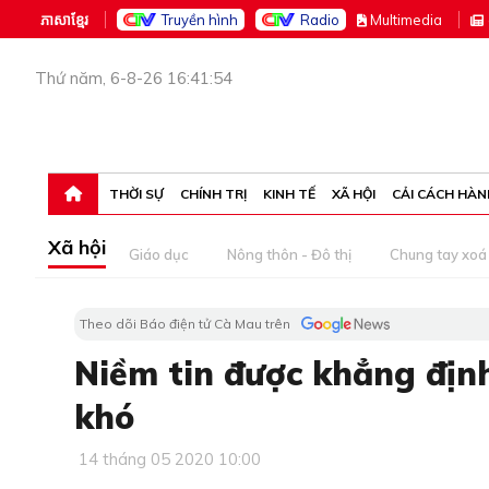
ភាសាខ្មែរ
Truyền hình
Radio
M
ultimedia
Thứ năm, 6-8-26 16:41:54
THỜI SỰ
CHÍNH TRỊ
KINH TẾ
XÃ HỘI
CẢI CÁCH HÀN
Xã hội
Giáo dục
Nông thôn - Đô thị
Chung tay xoá 
Theo dõi Báo điện tử Cà Mau trên
Niềm tin được khẳng định 
khó
14 tháng 05 2020 10:00