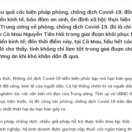
ệu quả các biện pháp phòng, chống dịch Covid-19, đồ
ển kinh tế, bảo đảm an sinh, ổn định xã hội; thực hiện
a Trung ương về phòng, chống dịch Covid-19, đó là chỉ
h Cà Mau Nguyễn Tiến Hải trong giai đoạn khôi phục 
iển kinh tế; đến thời điểm này, tại Cà Mau, hầu hết cá
đó cho thấy, tỉnh không chỉ làm tốt trong giai đoạn c
ơng án khi khó khăn dần đi qua.
 thức. Không chỉ dịch Covid-19 diễn biến phức tạp mà hạn hán gay
đời sống, kinh tế của người dân. Cả hệ thống chính trị và người dân
 nghiêm túc các văn bản chỉ đạo của Trung ương, Tỉnh uỷ và UBND tỉ
hực hiện trước, từ đó công tác phòng, chống dịch Covid-19 trên địa
 nhất thiệt hại do hạn hán gây ra.
n pháp chống dịch, nhiều giải pháp hỗ trợ được triển khai kịp thời, 
oanh nghiệp, hộ kinh doanh được gia hạn nộp thuế; các ngân hàng t