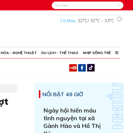
Cà Mau
,
32°C
/
32°C
-
33°C
 HÓA - NGHỆ THUẬT
DU LỊCH - THỂ THAO
NHỊP SỐNG TRẺ
NỔI BẬT 48 GIỜ
ợt
Ngày hội hiến máu
tình nguyện tại xã
Gành Hào và Hồ Thị