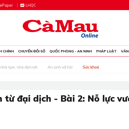
e
P
aper
LHQC
H CHÍNH
CHUYỂN ĐỔI SỐ
QUỐC PHÒNG - AN NINH
PHÁP LUẬT
VĂN
nhà tạm, nhà dột nát
An sinh xã hội
Sức khoẻ
từ đại dịch - Bài 2: Nỗ lực vư