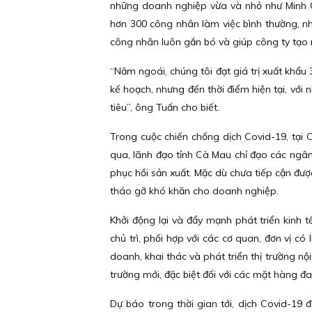
những doanh nghiệp vừa và nhỏ như Minh Cư
hơn 300 công nhân làm việc bình thường, n
công nhân luôn gắn bó và giúp công ty tạo r
“Năm ngoái, chúng tôi đạt giá trị xuất khẩu 
kế hoạch, nhưng đến thời điểm hiện tại, với 
tiêu”, ông Tuấn cho biết.
Trong cuộc chiến chống dịch Covid-19, tại
qua, lãnh đạo tỉnh Cà Mau chỉ đạo các ngân
phục hồi sản xuất. Mặc dù chưa tiếp cận đượ
tháo gỡ khó khăn cho doanh nghiệp.
Khởi động lại và đẩy mạnh phát triển kinh 
chủ trì, phối hợp với các cơ quan, đơn vị có
doanh, khai thác và phát triển thị trường nội
trường mới, đặc biệt đối với các mặt hàng đ
Dự báo trong thời gian tới, dịch Covid-19 