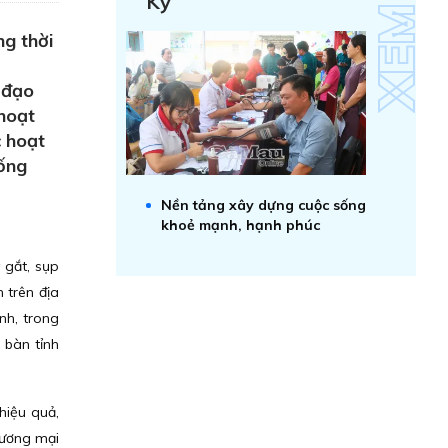
Kỷ
ng thời
 đạo
hoạt
c hoạt
hống
Nền tảng xây dựng cuộc sống
khoẻ mạnh, hạnh phúc
 gắt, sụp
 trên địa
nh, trong
 bàn tỉnh
hiệu quả,
hương mại