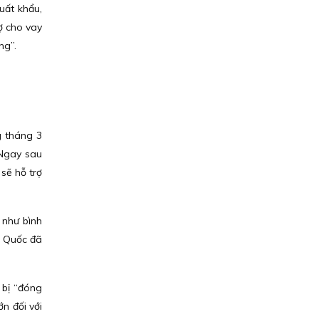
uất khẩu,
ợ cho vay
ng”.
g tháng 3
 Ngay sau
sẽ hỗ trợ
 như bình
n Quốc đã
 bị “đóng
ớn đối với