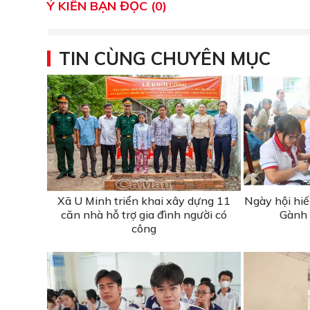
Ý KIẾN BẠN ĐỌC (0)
TIN CÙNG CHUYÊN MỤC
Xã U Minh triển khai xây dựng 11
Ngày hội hiế
căn nhà hỗ trợ gia đình người có
Gành 
công