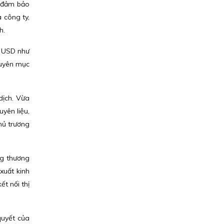
, đảm bảo
 công ty,
h.
ệu USD như
nguyên mục
dịch. Vừa
yên liệu,
hủ trương
ng thương
xuất kinh
ết nối thị
quyết của