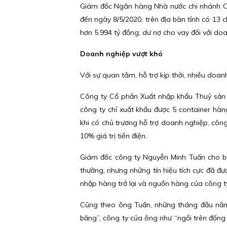
Giám đốc Ngân hàng Nhà nước chi nhánh Cà 
đến ngày 8/5/2020, trên địa bàn tỉnh có 13
hơn 5.994 tỷ đồng; dư nợ cho vay đối với do
Doanh nghiệp vượt khó
Với sự quan tâm, hỗ trợ kịp thời, nhiều doan
Công ty Cổ phần Xuất nhập khẩu Thuỷ sản 
công ty chỉ xuất khẩu được 5 container hàn
khi có chủ trương hỗ trợ doanh nghiệp, côn
10% giá trị tiền điện.
Giám đốc công ty Nguyễn Minh Tuấn cho biế
thường, nhưng những tín hiệu tích cực đã đư
nhập hàng trở lại và nguồn hàng của công t
Cũng theo ông Tuấn, những tháng đầu năm 
băng”, công ty của ông như “ngồi trên đống l