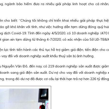
, ngành bảo hiểm đưa ra nhiều giải pháp linh hoạt cho cá nhân,
cho biết: “Chúng tôi không chỉ triển khai nhiều giải pháp thực hiện
o gỡ khó khăn với tỉnh, như việc hướng dẫn tạm dừng đóng quỹ hưu 
ng dịch Covid-19. Tính đến ngày 4/5/2020, có 10 doanh nghiệp (470 
hời gian xin tạm dừng từ tháng 4-7/2020, có xác nhận của Sở LĐ-TB&X
 lực tỉnh tiến hành các thủ tục hỗ trợ giảm giá điện, tiền điện cho 
ho vay đối với doanh nghiệp xuất khẩu thuỷ sản bị ảnh hưởng.
 Nguyễn Văn Đô, đến nay, có 219 doanh nghiệp sản xuất được giả
 doanh sang giá điện sản xuất. Dư nợ cho vay đối với doanh nghiệp 
g, trong đó dư nợ đã được cơ cấu lại thời hạn trả nợ hơn 226 tỷ đồng..