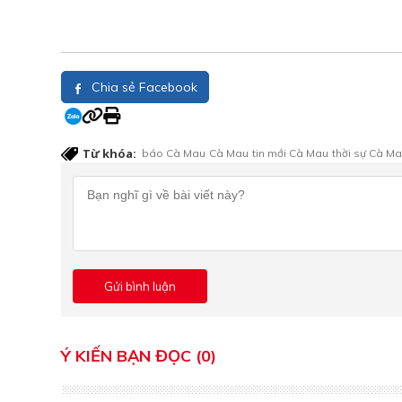
Chia sẻ Facebook
Từ khóa:
báo Cà Mau
Cà Mau
tin mới Cà Mau
thời sự Cà M
Ý KIẾN BẠN ĐỌC (0)