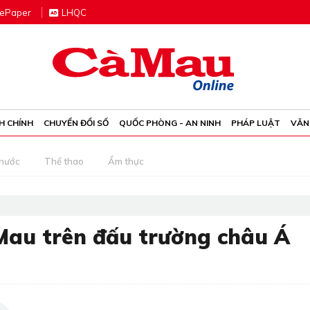
e
P
aper
LHQC
H CHÍNH
CHUYỂN ĐỔI SỐ
QUỐC PHÒNG - AN NINH
PHÁP LUẬT
VĂN
 nước
Thể thao
Ẩm thực
Mau trên đấu trường châu Á