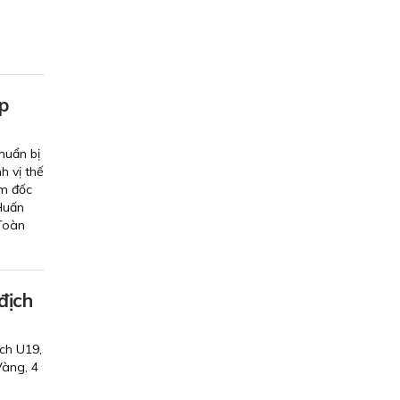
p
huẩn bị
h vị thế
ám đốc
Huấn
 Toàn
địch
ch U19,
Vàng, 4