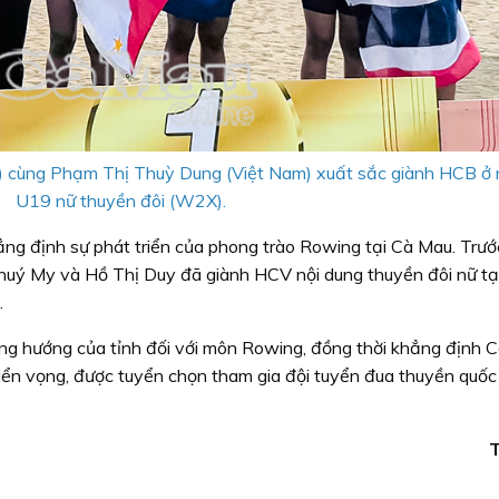
ái) cùng Phạm Thị Thuỳ Dung (Việt Nam) xuất sắc giành HCB ở 
U19 nữ thuyền đôi (W2X).
hẳng định sự phát triển của phong trào Rowing tại Cà Mau. Trướ
uý My và Hồ Thị Duy đã giành HCV nội dung thuyền đôi nữ tại
.
ng hướng của tỉnh đối với môn Rowing, đồng thời khẳng định C
iển vọng, được tuyển chọn tham gia đội tuyển đua thuyền quốc
T