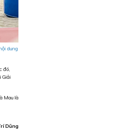
nội dung
c đó,
 Giải
à Mau là
rí Dũng