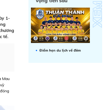
vọng tiến sâu
ày 1-
ổng
 chương
 tế.
Ðiểm hẹn du lịch về đêm
Cà Mau
huỳ
 đóng