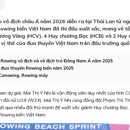
 vô địch châu Á năm 2026 diễn ra tại Thái Lan từ ng
 Rowing biển Việt Nam đã thi đấu xuất sắc, mang về t
ương Vàng (HCV), 4 Huy chương Bạc (HCB) và 2 Huy
vị thế của đua thuyền Việt Nam trên đấu trường quốc
i Rowing vô địch và vô địch trẻ Đông Nam Á năm 2025
i đua thuyền Rowing biển năm 2025
Canoeing, Rowing máy
m dự giải, Mai Thị Ý Nhi là vận động viên duy nhất của tỉnh 
n đôi nữ U19 (W2X), Mai Thị Ý Nhi cùng đồng đội Phạm Thị T
ợt qua nhiều đối thủ mạnh để xuất sắc giành Huy chương Bạc,
 Rowing biển Việt Nam.