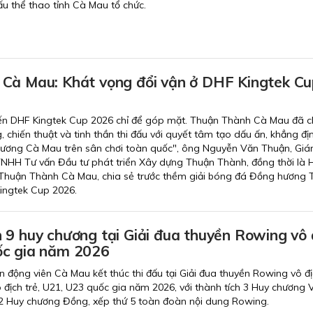
ấu thể thao tỉnh Cà Mau tổ chức.
Cà Mau: Khát vọng đổi vận ở DHF Kingtek Cu
ến DHF Kingtek Cup 2026 chỉ để góp mặt. Thuận Thành Cà Mau đã c
g, chiến thuật và tinh thần thi đấu với quyết tâm tạo dấu ấn, khẳng địn
ương Cà Mau trên sân chơi toàn quốc", ông Nguyễn Văn Thuận, Gi
TNHH Tư vấn Đầu tư phát triển Xây dựng Thuận Thành, đồng thời là 
g Thuận Thành Cà Mau, chia sẻ trước thềm giải bóng đá Đồng hương
ingtek Cup 2026.
 9 huy chương tại Giải đua thuyền Rowing vô 
ốc gia năm 2026
 động viên Cà Mau kết thúc thi đấu tại Giải đua thuyền Rowing vô đị
địch trẻ, U21, U23 quốc gia năm 2026, với thành tích 3 Huy chương 
2 Huy chương Đồng, xếp thứ 5 toàn đoàn nội dung Rowing.