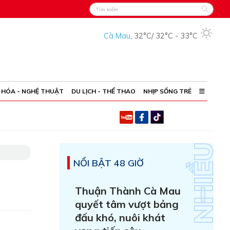
Cà Mau
,
32°C
/
32°C
-
33°C
 HÓA - NGHỆ THUẬT
DU LỊCH - THỂ THAO
NHỊP SỐNG TRẺ
NỔI BẬT 48 GIỜ
Thuận Thành Cà Mau
quyết tâm vượt bảng
đấu khó, nuôi khát