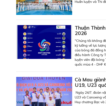
Huấn luyện và Thi đ
Thuận Thành 
2026
"Chúng tôi không đ
kỹ lưỡng về lực lượn
của bóng đá đồng h
điều hành Công ty 
luyện viên đội bón
quốc mùa 4 - DHF K
Cà Mau giành
U19, U23 qu
Ngày 24/7, đoàn vận
U23 và Canoeing vô 
Huy chương Bạc và 