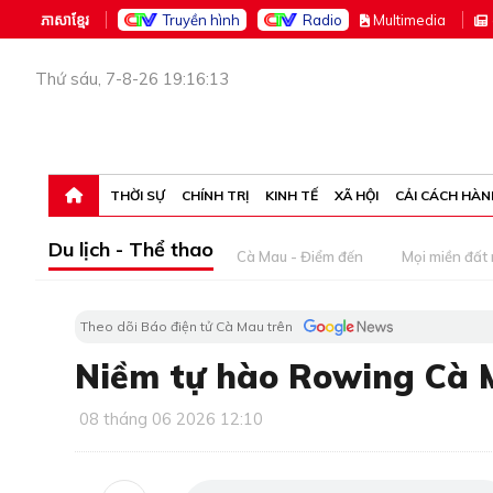
ភាសាខ្មែរ
Truyền hình
Radio
M
ultimedia
Thứ sáu, 7-8-26 19:16:13
THỜI SỰ
CHÍNH TRỊ
KINH TẾ
XÃ HỘI
CẢI CÁCH HÀN
Du lịch - Thể thao
Cà Mau - Điểm đến
Mọi miền đất
Theo dõi Báo điện tử Cà Mau trên
Niềm tự hào Rowing Cà 
08 tháng 06 2026 12:10