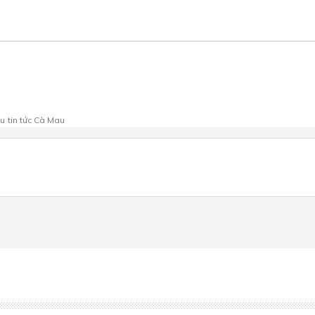
au
tin tức Cà Mau