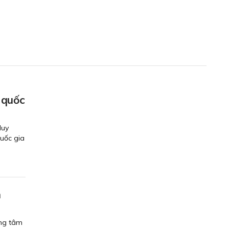
 quốc
Huy
uốc gia
m
ung tâm