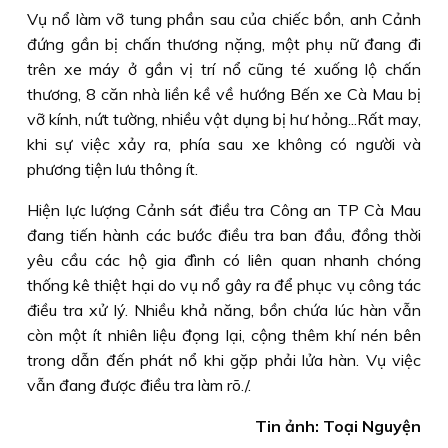
Vụ nổ làm vỡ tung phần sau của chiếc bồn, anh Cảnh
đứng gần bị chấn thương nặng, một phụ nữ đang đi
trên xe máy ở gần vị trí nổ cũng té xuống lộ chấn
thương, 8 căn nhà liền kề về hướng Bến xe Cà Mau bị
vỡ kính, nứt tường, nhiều vật dụng bị hư hỏng...Rất may,
khi sự việc xảy ra, phía sau xe không có người và
phương tiện lưu thông ít.
Hiện lực lượng Cảnh sát điều tra Công an TP Cà Mau
đang tiến hành các bước điều tra ban đầu, đồng thời
yêu cầu các hộ gia đình có liên quan nhanh chóng
thống kê thiệt hại do vụ nổ gây ra để phục vụ công tác
điều tra xử lý. Nhiều khả năng, bồn chứa lúc hàn vẫn
còn một ít nhiên liệu đọng lại, cộng thêm khí nén bên
trong dẫn đến phát nổ khi gặp phải lửa hàn. Vụ việc
vẫn đang được điều tra làm rõ./.
Tin ảnh: Toại Nguyện