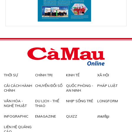
THỜI SỰ
CHÍNH TRỊ
KINH TẾ
XÃ HỘI
CẢI CÁCH HÀNH
CHUYỂN ĐỔI SỐ
QUỐC PHÒNG -
PHÁP LUẬT
CHÍNH
AN NINH
VĂN HÓA -
DU LỊCH - THỂ
NHỊP SỐNG TRẺ
LONGFORM
NGHỆ THUẬT
THAO
INFOGRAPHIC
EMAGAZINE
QUIZZ
ភាសាខ្មែរ
LIÊN HỆ QUẢNG
CÁO