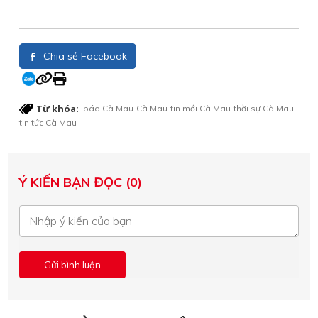
Chia sẻ Facebook
Từ khóa:
báo Cà Mau
Cà Mau
tin mới Cà Mau
thời sự Cà Mau
tin tức Cà Mau
Ý KIẾN BẠN ĐỌC (0)