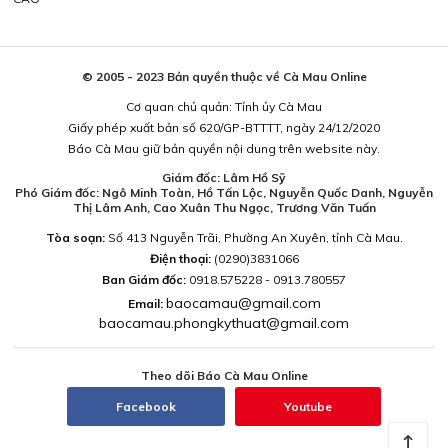
© 2005 - 2023 Bản quyền thuộc về Cà Mau Online
Cơ quan chủ quản: Tỉnh ủy Cà Mau
Giấy phép xuất bản số 620/GP-BTTTT, ngày 24/12/2020
Báo Cà Mau giữ bản quyền nội dung trên website này.
Giám đốc: Lâm Hồ Sỹ
Phó Giám đốc: Ngô Minh Toàn, Hồ Tấn Lộc, Nguyễn Quốc Danh, Nguyễn
Thị Lâm Anh, Cao Xuân Thu Ngọc, Trương Văn Tuấn
Tòa soạn:
Số 413 Nguyễn Trãi, Phường An Xuyên, tỉnh Cà Mau.
Điện thoại:
(0290)3831066
Ban Giám đốc:
0918.575228 - 0913.780557
baocamau@gmail.com
Email:
baocamau.phongkythuat@gmail.com
Theo dõi Báo Cà Mau Online
Facebook
Youtube