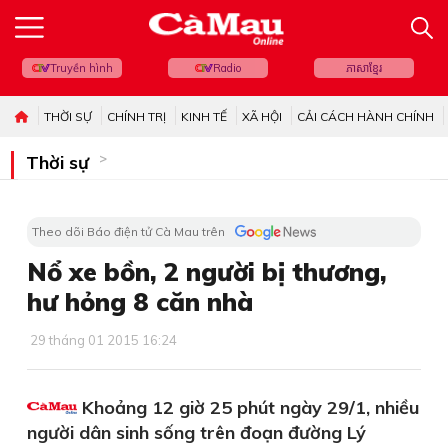
Truyền hình
Radio
ភាសាខ្មែរ
THỜI SỰ
CHÍNH TRỊ
KINH TẾ
XÃ HỘI
CẢI CÁCH HÀNH CHÍNH
Thời sự
Theo dõi Báo điện tử Cà Mau trên
Nổ xe bồn, 2 người bị thương,
hư hỏng 8 căn nhà
29 tháng 01 2015 16:24
Khoảng 12 giờ 25 phút ngày 29/1, nhiều
người dân sinh sống trên đoạn đường Lý