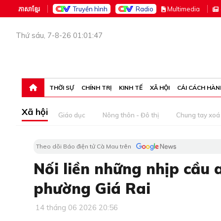
ភាសាខ្មែរ
Truyền hình
Radio
M
ultimedia
Thứ sáu, 7-8-26 01:01:47
THỜI SỰ
CHÍNH TRỊ
KINH TẾ
XÃ HỘI
CẢI CÁCH HÀN
Xã hội
Giáo dục
Nông thôn - Đô thị
Chung tay xoá 
Theo dõi Báo điện tử Cà Mau trên
Nối liền những nhịp cầu 
phường Giá Rai
14 tháng 06 2026 20:56