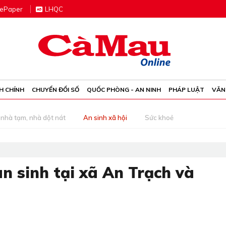
e
P
aper
LHQC
H CHÍNH
CHUYỂN ĐỔI SỐ
QUỐC PHÒNG - AN NINH
PHÁP LUẬT
VĂN
nhà tạm, nhà dột nát
An sinh xã hội
Sức khoẻ
an sinh tại xã An Trạch và