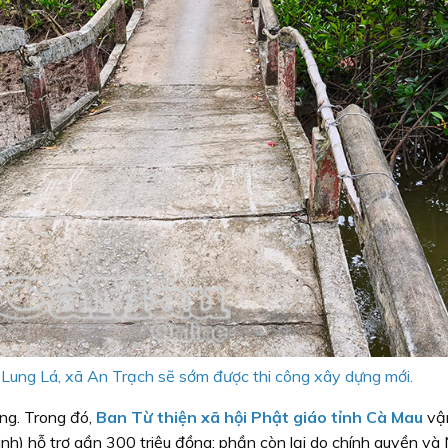
Lung Lá, xã An Trạch sẽ sớm được thi công xây dựng mới.
ồng. Trong đó,
Ban Từ thiện xã hội Phật giáo tỉnh Cà Mau
vậ
) hỗ trợ gần 300 triệu đồng; phần còn lại do chính quyền và