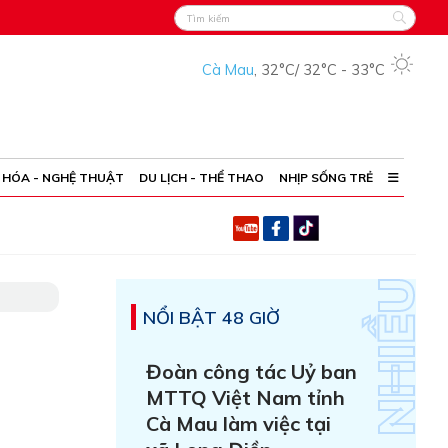
Cà Mau
,
32°C
/
32°C
-
33°C
 HÓA - NGHỆ THUẬT
DU LỊCH - THỂ THAO
NHỊP SỐNG TRẺ
NỔI BẬT 48 GIỜ
Đoàn công tác Uỷ ban
MTTQ Việt Nam tỉnh
Cà Mau làm việc tại