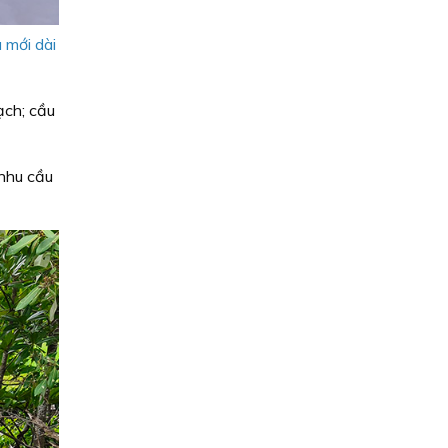
 mới dài
ạch; cầu
 nhu cầu