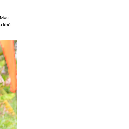
 Mau,
ều khó