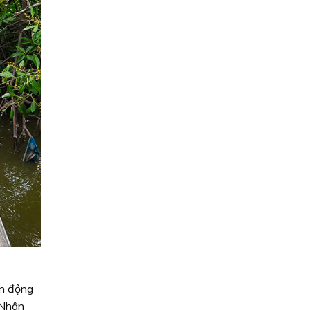
n động
 Nhân