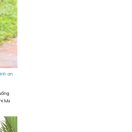
ình an
xuống
i lưu