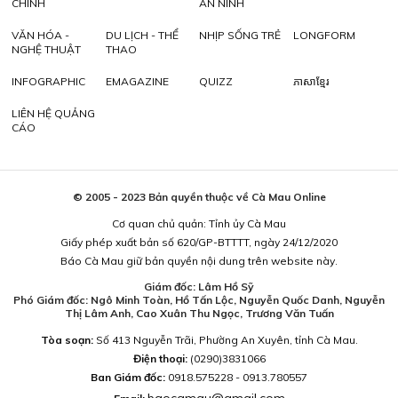
CHÍNH
AN NINH
VĂN HÓA -
DU LỊCH - THỂ
NHỊP SỐNG TRẺ
LONGFORM
NGHỆ THUẬT
THAO
INFOGRAPHIC
EMAGAZINE
QUIZZ
ភាសាខ្មែរ
LIÊN HỆ QUẢNG
CÁO
© 2005 - 2023 Bản quyền thuộc về Cà Mau Online
Cơ quan chủ quản: Tỉnh ủy Cà Mau
Giấy phép xuất bản số 620/GP-BTTTT, ngày 24/12/2020
Báo Cà Mau giữ bản quyền nội dung trên website này.
Giám đốc: Lâm Hồ Sỹ
Phó Giám đốc: Ngô Minh Toàn, Hồ Tấn Lộc, Nguyễn Quốc Danh, Nguyễn
Thị Lâm Anh, Cao Xuân Thu Ngọc, Trương Văn Tuấn
Tòa soạn:
Số 413 Nguyễn Trãi, Phường An Xuyên, tỉnh Cà Mau.
Điện thoại:
(0290)3831066
Ban Giám đốc:
0918.575228 - 0913.780557