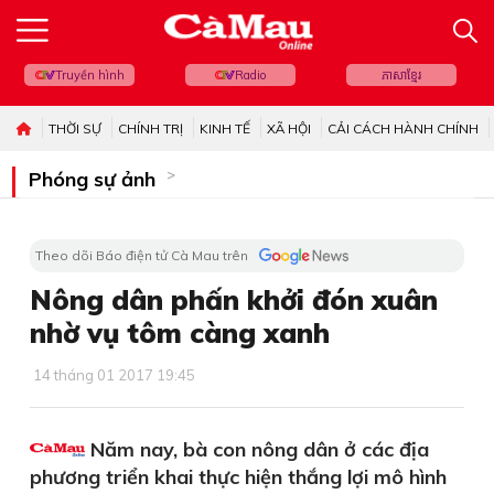
Truyền hình
Radio
ភាសាខ្មែរ
THỜI SỰ
CHÍNH TRỊ
KINH TẾ
XÃ HỘI
CẢI CÁCH HÀNH CHÍNH
Phóng sự ảnh
Theo dõi Báo điện tử Cà Mau trên
Nông dân phấn khởi đón xuân
nhờ vụ tôm càng xanh
14 tháng 01 2017 19:45
Năm nay, bà con nông dân ở các địa
phương triển khai thực hiện thắng lợi mô hình