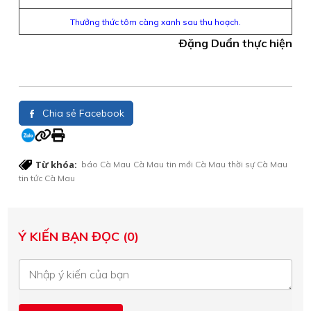
Thưởng thức tôm càng xanh sau thu hoạch.
Ðặng Duẩn thực hiện
Chia sẻ Facebook
Từ khóa:
báo Cà Mau
Cà Mau
tin mới Cà Mau
thời sự Cà Mau
tin tức Cà Mau
Ý KIẾN BẠN ĐỌC (0)