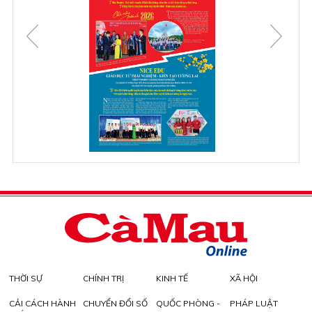
THỜI SỰ
CHÍNH TRỊ
KINH TẾ
XÃ HỘI
CẢI CÁCH HÀNH
CHUYỂN ĐỔI SỐ
QUỐC PHÒNG -
PHÁP LUẬT