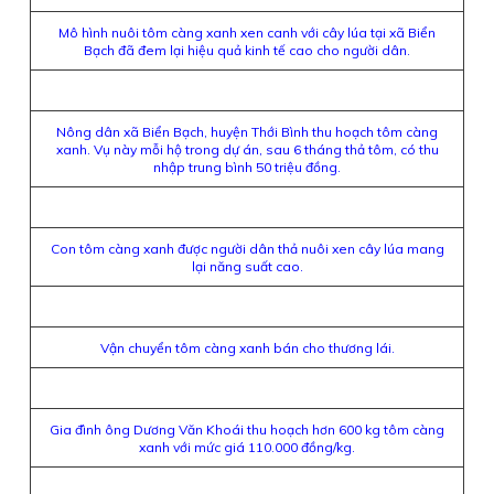
Mô hình nuôi tôm càng xanh xen canh với cây lúa tại xã Biển
Bạch đã đem lại hiệu quả kinh tế cao cho người dân.
Nông dân xã Biển Bạch, huyện Thới Bình thu hoạch tôm càng
xanh. Vụ này mỗi hộ trong dự án, sau 6 tháng thả tôm, có thu
nhập trung bình 50 triệu đồng.
Con tôm càng xanh được người dân thả nuôi xen cây lúa mang
lại năng suất cao.
Vận chuyển tôm càng xanh bán cho thương lái.
Gia đình ông Dương Văn Khoái thu hoạch hơn 600 kg tôm càng
xanh với mức giá 110.000 đồng/kg.