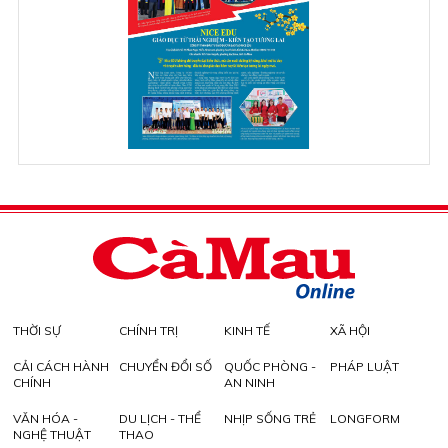
THỜI SỰ
CHÍNH TRỊ
KINH TẾ
XÃ HỘI
CẢI CÁCH HÀNH
CHUYỂN ĐỔI SỐ
QUỐC PHÒNG -
PHÁP LUẬT
CHÍNH
AN NINH
VĂN HÓA -
DU LỊCH - THỂ
NHỊP SỐNG TRẺ
LONGFORM
NGHỆ THUẬT
THAO