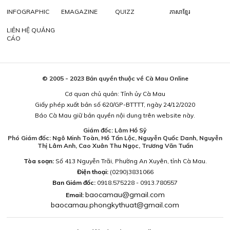
INFOGRAPHIC
EMAGAZINE
QUIZZ
ភាសាខ្មែរ
LIÊN HỆ QUẢNG
CÁO
© 2005 - 2023 Bản quyền thuộc về Cà Mau Online
Cơ quan chủ quản: Tỉnh ủy Cà Mau
Giấy phép xuất bản số 620/GP-BTTTT, ngày 24/12/2020
Báo Cà Mau giữ bản quyền nội dung trên website này.
Giám đốc: Lâm Hồ Sỹ
Phó Giám đốc: Ngô Minh Toàn, Hồ Tấn Lộc, Nguyễn Quốc Danh, Nguyễn
Thị Lâm Anh, Cao Xuân Thu Ngọc, Trương Văn Tuấn
Tòa soạn:
Số 413 Nguyễn Trãi, Phường An Xuyên, tỉnh Cà Mau.
Điện thoại:
(0290)3831066
Ban Giám đốc:
0918.575228 - 0913.780557
baocamau@gmail.com
Email:
baocamau.phongkythuat@gmail.com