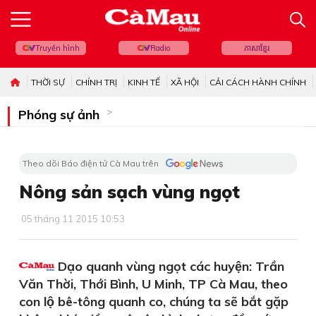
Truyền hình
Radio
ភាសាខ្មែរ
THỜI SỰ
CHÍNH TRỊ
KINH TẾ
XÃ HỘI
CẢI CÁCH HÀNH CHÍNH
Phóng sự ảnh
Theo dõi Báo điện tử Cà Mau trên
Nông sản sạch vùng ngọt
05 tháng 11 2015 10:53
Dạo quanh vùng ngọt các huyện: Trần
Văn Thời, Thới Bình, U Minh, TP Cà Mau, theo
con lộ bê-tông quanh co, chúng ta sẽ bắt gặp