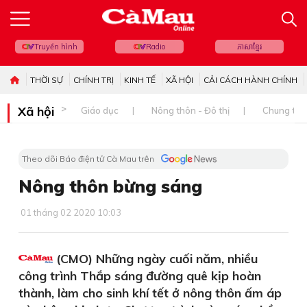
Truyền hình
Radio
ភាសាខ្មែរ
THỜI SỰ
CHÍNH TRỊ
KINH TẾ
XÃ HỘI
CẢI CÁCH HÀNH CHÍNH
Xã hội
Giáo dục
Nông thôn - Đô thị
Chung tay 
Theo dõi Báo điện tử Cà Mau trên
Nông thôn bừng sáng
01 tháng 02 2020 10:03
(CMO) Những ngày cuối năm, nhiều
công trình Thắp sáng đường quê kịp hoàn
thành, làm cho sinh khí tết ở nông thôn ấm áp