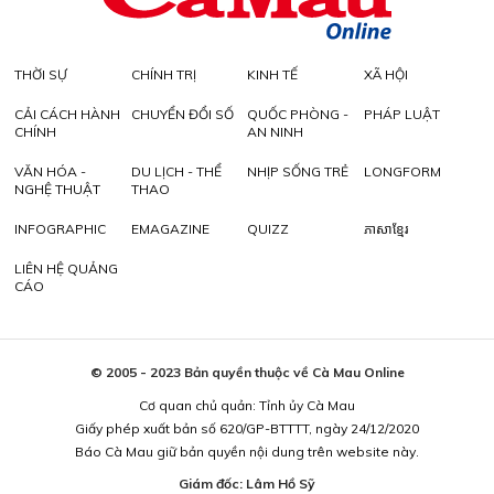
THỜI SỰ
CHÍNH TRỊ
KINH TẾ
XÃ HỘI
CẢI CÁCH HÀNH
CHUYỂN ĐỔI SỐ
QUỐC PHÒNG -
PHÁP LUẬT
CHÍNH
AN NINH
VĂN HÓA -
DU LỊCH - THỂ
NHỊP SỐNG TRẺ
LONGFORM
NGHỆ THUẬT
THAO
INFOGRAPHIC
EMAGAZINE
QUIZZ
ភាសាខ្មែរ
LIÊN HỆ QUẢNG
CÁO
© 2005 - 2023 Bản quyền thuộc về Cà Mau Online
Cơ quan chủ quản: Tỉnh ủy Cà Mau
Giấy phép xuất bản số 620/GP-BTTTT, ngày 24/12/2020
Báo Cà Mau giữ bản quyền nội dung trên website này.
Giám đốc: Lâm Hồ Sỹ