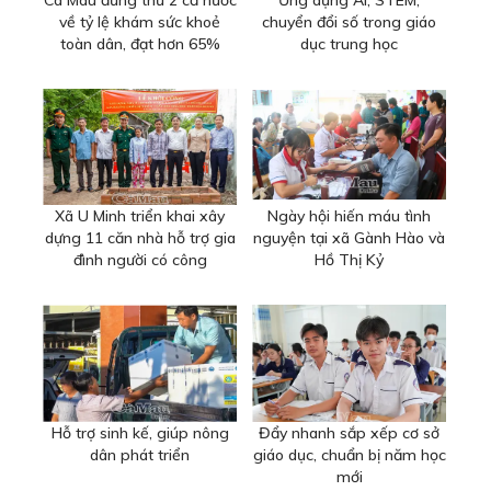
Cà Mau đứng thứ 2 cả nước
Ứng dụng AI, STEM,
về tỷ lệ khám sức khoẻ
chuyển đổi số trong giáo
toàn dân, đạt hơn 65%
dục trung học
Xã U Minh triển khai xây
Ngày hội hiến máu tình
dựng 11 căn nhà hỗ trợ gia
nguyện tại xã Gành Hào và
đình người có công
Hồ Thị Kỷ
Hỗ trợ sinh kế, giúp nông
Đẩy nhanh sắp xếp cơ sở
dân phát triển
giáo dục, chuẩn bị năm học
mới