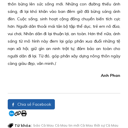
thôn bừng lên sức sống mới. Những con đường thiếu ánh
sáng, đi lại khó khăn vào ban đêm giờ đã bừng sáng ánh
đèn. Cuộc sống, sinh hoạt cộng đồng chuyển biến tích cực
hơn. Người dân thoải mái tản bộ tập thể dục, trẻ em nô đùa,
vui chơi, Nhân dân đi lại thuận lợi, an toàn. Hơn thế nữa, ánh
sáng từ mô hình này đem lại góp phần xua đuổi những tệ
nạn xã hội, giữ gìn an ninh trật tự, đảm bảo an toàn cho
người dân đi lại. Từ đó, góp phần xây dựng nông thôn ngày
càng giàu đẹp, văn minh./.
Anh Phan
Chia sẻ Facebook
Từ khóa:
báo Cà Mau
Cà Mau
tin mới Cà Mau
thời sự Cà Mau