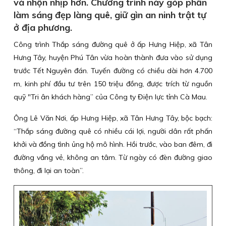
và nhộn nhịp hơn. Chương trình này góp phần
làm sáng đẹp làng quê, giữ gìn an ninh trật tự
ở địa phương.
Công trình Thắp sáng đường quê ở ấp Hưng Hiệp, xã Tân
Hưng Tây, huyện Phú Tân vừa hoàn thành đưa vào sử dụng
trước Tết Nguyên đán. Tuyến đường có chiều dài hơn 4.700
m, kinh phí đầu tư trên 150 triệu đồng, được trích từ nguồn
quỹ "Tri ân khách hàng” của Công ty Điện lực tỉnh Cà Mau.
Ông Lê Văn Nơi, ấp Hưng Hiệp, xã Tân Hưng Tây, bộc bạch:
“Thắp sáng đường quê có nhiều cái lợi, người dân rất phấn
khởi và đồng tình ủng hộ mô hình. Hồi trước, vào ban đêm, đi
đường vắng vẻ, không an tâm. Từ ngày có đèn đường giao
thông, đi lại an toàn”.