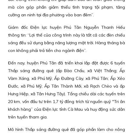
mà còn góp phần giảm thiểu tình trạng tội phạm, tăng
cường an ninh tại địa phương vào ban đêm”.
Giám đốc Điện lực huyện Phú Tân Nguyễn Thanh Hiếu
thông tin: “Lợi thế của công trình này là tất cả các đèn chiếu
sáng đều sử dụng bằng năng lượng mặt trời. Hàng tháng bà
con không phải trả tiền cho ngành điện”.
Đến nay, huyện Phú Tân đã triển khai lắp đặt được 6 tuyến
Thắp sáng đường quê (ấp Bào Chấu, xã Việt Thắng; Ấp
Vàm Xáng, xã Phú Mỹ; Ấp Đường Cày, xã Phú Tân; Ấp Xẻo
Đước, xã Phú Mỹ; Ấp Tân Thành Mới, xã Rạch Chèo và ấp
Hưng Hiệp, xã Tân Hưng Tây). Tổng chiều dài các tuyến trên
20 km, vốn đầu tư trên 1,7 tỷ đồng trích từ nguồn quỹ "Tri ân
khách hàng” của Điện lực tỉnh Cà Mau và huy động sức dân
trên tuyến tham gia.
Mô hình Thắp sáng đường quê đã góp phần làm cho nông